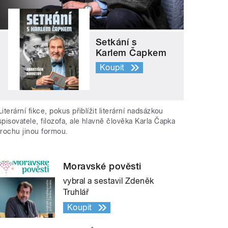
Setkání s
Karlem Čapkem
Koupit
Literární fikce, pokus přiblížit literární nadsázkou
spisovatele, filozofa, ale hlavně člověka Karla Čapka
trochu jinou formou.
Moravské pověsti
vybral a sestavil Zdeněk
Truhlář
Koupit