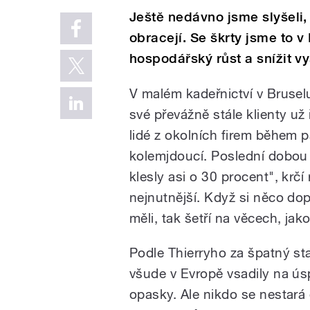
Ještě nedávno jsme slyšeli, 
obracejí. Se škrty jsme to v
hospodářský růst a snížit 
V malém kadeřnictví v Brusel
své převážně stále klienty už
lidé z okolních firem během 
kolemjdoucí. Poslední dobou 
klesly asi o 30 procent", krčí 
nejnutnější. Když si něco dop
měli, tak šetří na věcech, jako
Podle Thierryho za špatný st
všude v Evropě vsadily na úsp
opasky. Ale nikdo se nestará 