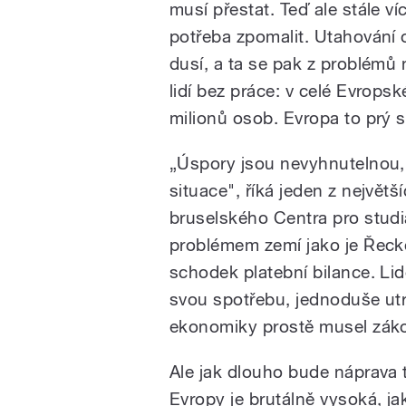
musí přestat. Teď ale stále víc
potřeba zpomalit. Utahování 
dusí, a ta se pak z problémů
lidí bez práce: v celé Evrops
milionů osob. Evropa to prý 
„Úspory jsou nevyhnutelnou, 
situace", říká jeden z největ
bruselského Centra pro studi
problémem zemí jako je Řecko
schodek platební bilance. Lid
svou spotřebu, jednoduše utr
ekonomiky prostě musel zákoni
Ale jak dlouho bude náprava
Evropy je brutálně vysoká, j