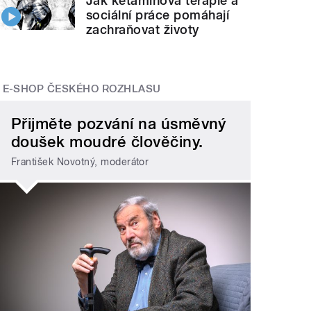
Jak ketaminová terapie a
sociální práce pomáhají
zachraňovat životy
E-SHOP ČESKÉHO ROZHLASU
Přijměte pozvání na úsměvný
doušek moudré člověčiny.
František Novotný, moderátor