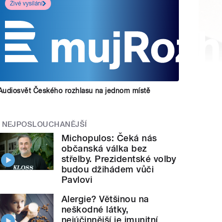
Živé vysílání
Audiosvět Českého rozhlasu na jednom místě
NEJPOSLOUCHANĚJŠÍ
Michopulos: Čeká nás
občanská válka bez
střelby. Prezidentské volby
budou džihádem vůči
Pavlovi
Alergie? Většinou na
neškodné látky,
nejúčinnější je imunitní