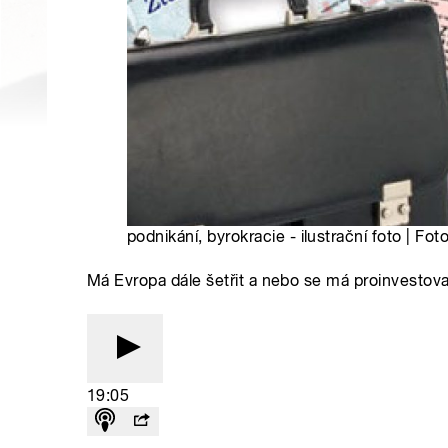
podnikání, byrokracie - ilustrační foto | Fo
Má Evropa dále šetřit a nebo se má proinvestov
19:05