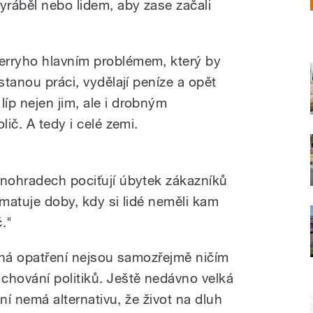
ráběl nebo lidem, aby zase začali
erryho hlavním problémem, který by
stanou práci, vydělají peníze a opět
íp nejen jim, ale i drobným
lič. A tedy i celé zemi.
inohradech pociťují úbytek zákazníků
amatuje doby, kdy si lidé neměli kam
."
orná opatření nejsou samozřejmě ničím
chování politiků. Ještě nedávno velká
ení nemá alternativu, že život na dluh