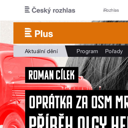
Přejít k hlavnímu obsahu
iRozhlas
Aktuální dění
Program
Pořady