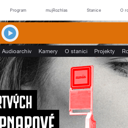
Program
mujRozhlas
Stanice
O r
Audioarchiv
Kamery
O stanici
Projekty
R