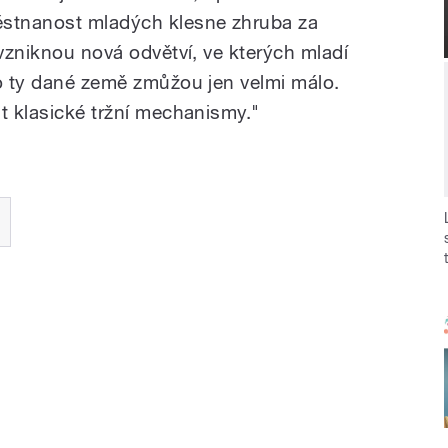
ěstnanost mladých klesne zhruba za
 vzniknou nová odvětví, ve kterých mladí
bo ty dané země zmůžou jen velmi málo.
t klasické tržní mechanismy."