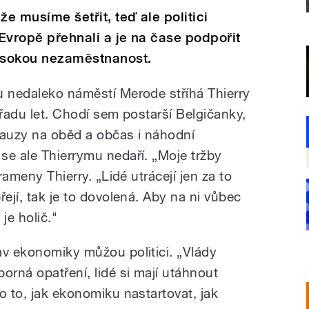
že musíme šetřit, teď ale politici
 Evropě přehnali a je na čase podpořit
vysokou nezaměstnanost.
u nedaleko náměstí Merode stříhá Thierry
 řadu let. Chodí sem postarší Belgičanky,
pauzy na oběd a občas i náhodní
se ale Thierrymu nedaří. „Moje tržby
rameny Thierry. „Lidé utrácejí jen za to
řejí, tak je to dovolená. Aby na ni vůbec
 je holič."
av ekonomiky můžou politici. „Vlády
orná opatření, lidé si mají utáhnout
o to, jak ekonomiku nastartovat, jak