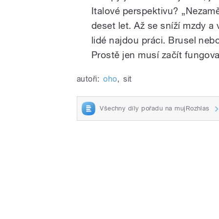
Italové perspektivu? „Nezam
deset let. Až se sníží mzdy a
lidé najdou práci. Brusel ne
Prostě jen musí začít fungova
autoři:
oho
,
sit
Všechny díly pořadu na mujRozhlas