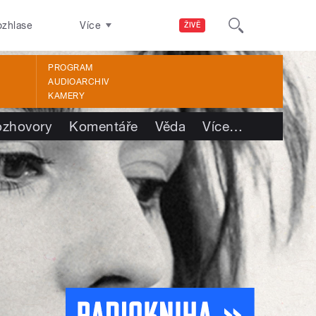
ozhlase
Více
ŽIVĚ
PROGRAM
AUDIOARCHIV
KAMERY
ozhovory
Komentáře
Věda
Více
…