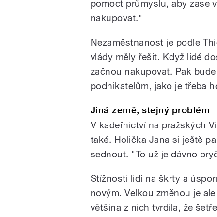
pomoct průmyslu, aby zase vy
nakupovat."
Nezaměstnanost je podle Thi
vlády měly řešit. Když lidé do
začnou nakupovat. Pak bude l
podnikatelům, jako je třeba ho
Jiná země, stejný problém
V kadeřnictví na pražských V
také. Holička Jana si ještě p
sednout. "To už je dávno pryč
Stížnosti lidí na škrty a úsp
novým. Velkou změnou je ale 
většina z nich tvrdila, že šetř