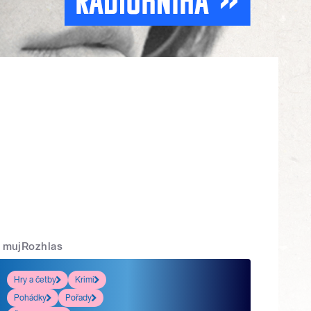
mujRozhlas
Hry a četby
Krimi
Pohádky
Pořady