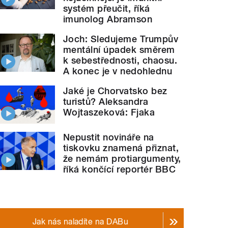
systém přeučit, říká
imunolog Abramson
Joch: Sledujeme Trumpův
mentální úpadek směrem
k sebestřednosti, chaosu.
A konec je v nedohlednu
Jaké je Chorvatsko bez
turistů? Aleksandra
Wojtaszeková: Fjaka
Nepustit novináře na
tiskovku znamená přiznat,
že nemám protiargumenty,
říká končící reportér BBC
Jak nás naladíte na DABu