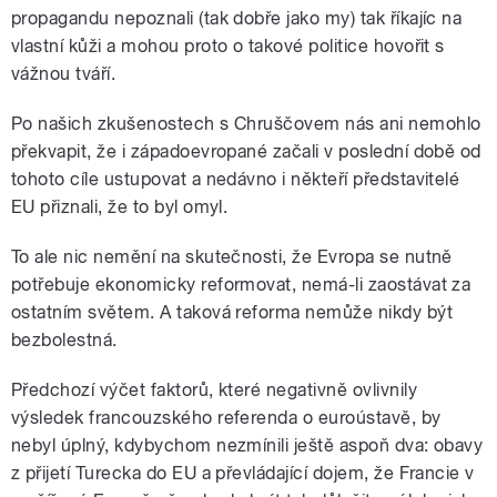
propagandu nepoznali (tak dobře jako my) tak říkajíc na
vlastní kůži a mohou proto o takové politice hovořit s
vážnou tváří.
Po našich zkušenostech s Chruščovem nás ani nemohlo
překvapit, že i západoevropané začali v poslední době od
tohoto cíle ustupovat a nedávno i někteří představitelé
EU přiznali, že to byl omyl.
To ale nic nemění na skutečnosti, že Evropa se nutně
potřebuje ekonomicky reformovat, nemá-li zaostávat za
ostatním světem. A taková reforma nemůže nikdy být
bezbolestná.
Předchozí výčet faktorů, které negativně ovlivnily
výsledek francouzského referenda o euroústavě, by
nebyl úplný, kdybychom nezmínili ještě aspoň dva: obavy
z přijetí Turecka do EU a převládající dojem, že Francie v