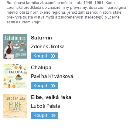
Románová kronika ztraceného města - léta 1945–1961. Karin
Lednická předkládá do značné míry převratný, dosavadní paradigma
měnící obraz hornického regionu, jehož zahlazenou historii stále
překrývá tlustá vrstva mýtů a zakořeněných stereotypů o „černé
zemi a rudém kraji“.
Saturnin
Zdeněk Jirotka
Koupit
Chalupa
Pavlína Křivánková
Koupit
Elbe, velká řeka
Luboš Palata
Koupit