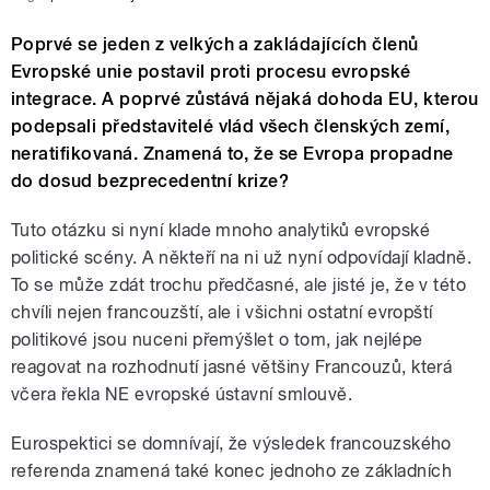
Poprvé se jeden z velkých a zakládajících členů
Evropské unie postavil proti procesu evropské
integrace. A poprvé zůstává nějaká dohoda EU, kterou
podepsali představitelé vlád všech členských zemí,
neratifikovaná. Znamená to, že se Evropa propadne
do dosud bezprecedentní krize?
Tuto otázku si nyní klade mnoho analytiků evropské
politické scény. A někteří na ni už nyní odpovídají kladně.
To se může zdát trochu předčasné, ale jisté je, že v této
chvíli nejen francouzští, ale i všichni ostatní evropští
politikové jsou nuceni přemýšlet o tom, jak nejlépe
reagovat na rozhodnutí jasné většiny Francouzů, která
včera řekla NE evropské ústavní smlouvě.
Eurospektici se domnívají, že výsledek francouzského
referenda znamená také konec jednoho ze základních