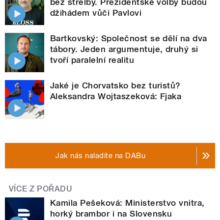
bez střelby. Prezidentské volby budou
džihádem vůči Pavlovi
Bartkovský: Společnost se dělí na dva
tábory. Jeden argumentuje, druhý si
tvoří paralelní realitu
Jaké je Chorvatsko bez turistů?
Aleksandra Wojtaszeková: Fjaka
Jak nás naladíte na DABu
VÍCE Z POŘADU
Kamila Pešeková: Ministerstvo vnitra,
horký brambor i na Slovensku