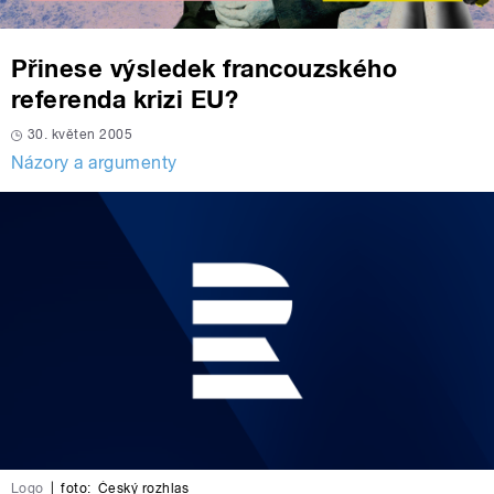
Přinese výsledek francouzského
referenda krizi EU?
30. květen 2005
Názory a argumenty
Logo
|
foto:
Český rozhlas