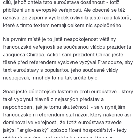
cílů, jehož chtěla tato euroústava dosáhnout - totiž
přiblížení unie evropské veřejnosti. Ale obecně se též
uznává, že záporný výsledek ovlivnila ještě řada faktorů,
které s tímto textem nemají celkem nic společného.
Na prvním místě je to jistě nespokojenost většiny
francouzské veřejnosti se současnou vládou prezidenta
Jacquesa Chiraca. Ačkoli sám prezident Chirac ještě
těsně před referendem výslovně vyzýval Francouze, aby
text euroústavy s popularitou jeho současné vlády
nespojovali, mnohdy tomu tak určitě bylo.
Snad ještě důležitějším faktorem proti euroústavě - který
také vyplynul hlavně z nejasných představ a
nepochopení, jak je tomu skutečnosti - se v nynějším
francouzském referendum stal názor, který nakonec asi
dominoval ve veřejnosti, že totiž euroústava zavede
jakýsi "anglo-saský" způsob řízení hospodářství - tedy
přibližně systém, jenž prakticky funguje třeba ve