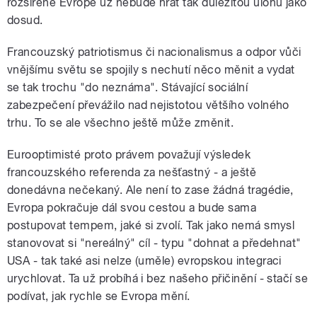
rozšířené Evropě už nebude hrát tak důležitou úlohu jako
dosud.
Francouzský patriotismus či nacionalismus a odpor vůči
vnějšímu světu se spojily s nechutí něco měnit a vydat
se tak trochu "do neznáma". Stávající sociální
zabezpečení převážilo nad nejistotou většího volného
trhu. To se ale všechno ještě může změnit.
Eurooptimisté proto právem považují výsledek
francouzského referenda za nešťastný - a ještě
donedávna nečekaný. Ale není to zase žádná tragédie,
Evropa pokračuje dál svou cestou a bude sama
postupovat tempem, jaké si zvolí. Tak jako nemá smysl
stanovovat si "nereálný" cíl - typu "dohnat a předehnat"
USA - tak také asi nelze (uměle) evropskou integraci
urychlovat. Ta už probíhá i bez našeho přičinění - stačí se
podívat, jak rychle se Evropa mění.