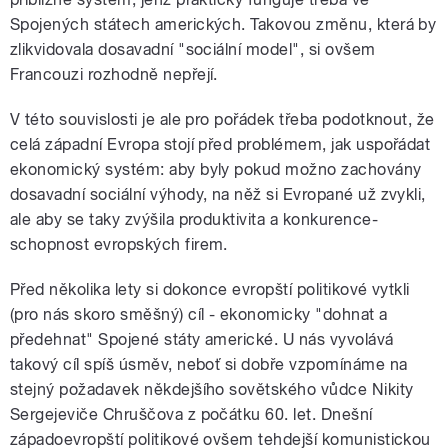
Spojených státech amerických. Takovou změnu, která by
zlikvidovala dosavadní "sociální model", si ovšem
Francouzi rozhodně nepřejí.
V této souvislosti je ale pro pořádek třeba podotknout, že
celá západní Evropa stojí před problémem, jak uspořádat
ekonomický systém: aby byly pokud možno zachovány
dosavadní sociální výhody, na něž si Evropané už zvykli,
ale aby se taky zvýšila produktivita a konkurence-
schopnost evropských firem.
Před několika lety si dokonce evropští politikové vytkli
(pro nás skoro směšný) cíl - ekonomicky "dohnat a
předehnat" Spojené státy americké. U nás vyvolává
takový cíl spíš úsměv, neboť si dobře vzpomínáme na
stejný požadavek někdejšího sovětského vůdce Nikity
Sergejeviče Chruščova z počátku 60. let. Dnešní
západoevropští politikové ovšem tehdejší komunistickou