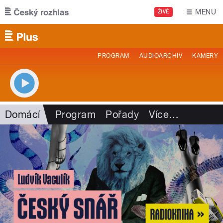
Přejít k hlavnímu obsahu
MENU
ŽIVĚ
PROGRAM
AUDIOARCHIV
KAMERY
Domácí
Program
Pořady
Více
…