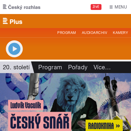
Přejít k hlavnímu obsahu
MENU
ŽIVĚ
PROGRAM
AUDIOARCHIV
KAMERY
20. století
Program
Pořady
Více
…