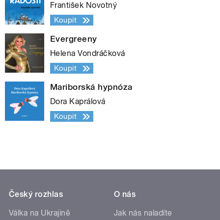
František Novotný
Koupit
Evergreeny
Helena Vondráčková
Koupit
Mariborská hypnóza
Dora Kaprálová
Koupit
Český rozhlas
O nás
Válka na Ukrajině
Jak nás naladíte