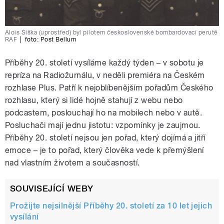
Alois Šiška (uprostřed) byl pilotem československé bombardovací perutě
RAF
|
foto:
Post Bellum
Příběhy 20. století vysíláme každý týden – v sobotu je
repríza na Radiožurnálu, v neděli premiéra na Českém
rozhlase Plus. Patří k nejoblíbenějším pořadům Českého
rozhlasu, který si lidé hojně stahují z webu nebo
podcastem, poslouchají ho na mobilech nebo v autě.
Posluchači mají jednu jistotu: vzpomínky je zaujmou.
Příběhy 20. století nejsou jen pořad, který dojímá a jitří
emoce – je to pořad, který člověka vede k přemýšlení
nad vlastním životem a současností.
SOUVISEJÍCÍ WEBY
Prožijte nejsilnější Příběhy 20. století za 10 let jejich
vysílání