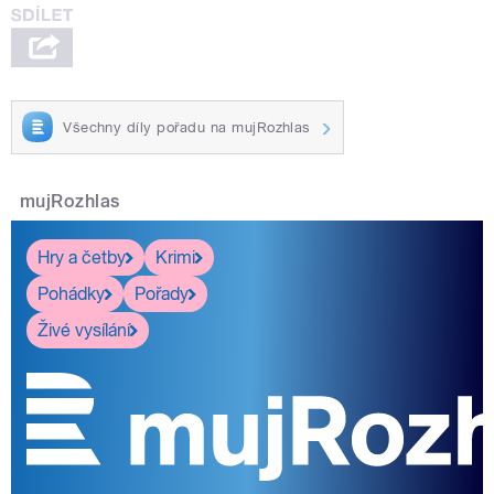
Všechny díly pořadu na mujRozhlas
mujRozhlas
Hry a četby
Krimi
Pohádky
Pořady
Živé vysílání