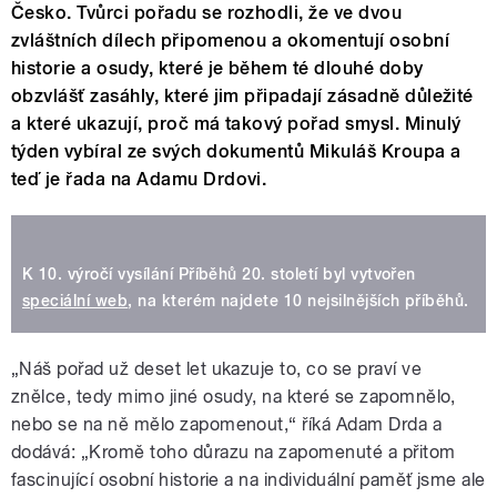
Česko. Tvůrci pořadu se rozhodli, že ve dvou
zvláštních dílech připomenou a okomentují osobní
historie a osudy, které je během té dlouhé doby
obzvlášť zasáhly, které jim připadají zásadně důležité
a které ukazují, proč má takový pořad smysl. Minulý
týden vybíral ze svých dokumentů Mikuláš Kroupa a
teď je řada na Adamu Drdovi.
K 10. výročí vysílání Příběhů 20. století byl vytvořen
speciální web
, na kterém najdete 10 nejsilnějších příběhů.
„Náš pořad už deset let ukazuje to, co se praví ve
znělce, tedy mimo jiné osudy, na které se zapomnělo,
nebo se na ně mělo zapomenout,“ říká Adam Drda a
dodává: „Kromě toho důrazu na zapomenuté a přitom
fascinující osobní historie a na individuální paměť jsme ale