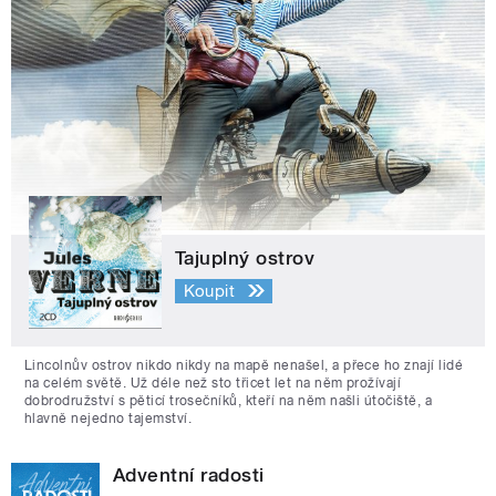
Tajuplný ostrov
Koupit
Lincolnův ostrov nikdo nikdy na mapě nenašel, a přece ho znají lidé
na celém světě. Už déle než sto třicet let na něm prožívají
dobrodružství s pěticí trosečníků, kteří na něm našli útočiště, a
hlavně nejedno tajemství.
Adventní radosti