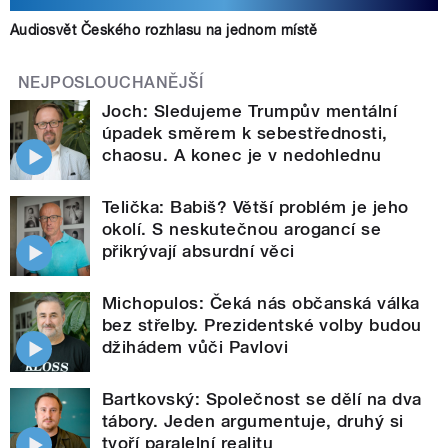
Audiosvět Českého rozhlasu na jednom místě
NEJPOSLOUCHANĚJŠÍ
Joch: Sledujeme Trumpův mentální
úpadek směrem k sebestřednosti,
chaosu. A konec je v nedohlednu
Telička: Babiš? Větší problém je jeho
okolí. S neskutečnou arogancí se
přikrývají absurdní věci
Michopulos: Čeká nás občanská válka
bez střelby. Prezidentské volby budou
džihádem vůči Pavlovi
Bartkovský: Společnost se dělí na dva
tábory. Jeden argumentuje, druhý si
tvoří paralelní realitu