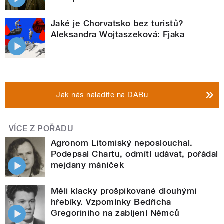
Jaké je Chorvatsko bez turistů?
Aleksandra Wojtaszeková: Fjaka
Jak nás naladíte na DABu
VÍCE Z POŘADU
Agronom Litomiský neposlouchal.
Podepsal Chartu, odmítl udávat, pořádal
mejdany mániček
Měli klacky prošpikované dlouhými
hřebíky. Vzpomínky Bedřicha
Gregoriniho na zabíjení Němců