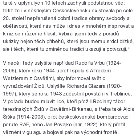
také v uplynulých 10 letech zachytili podstatnou věc:
totiž že i v někdejším Československu existovala po celé
20. století nepřerušená dobrá tradice obrany svobody a
obětavosti, která nás může i dnes v mnohém inspirovat a
k níž se můžeme hlásit. Vybíral jsem tedy z pořadů
ukázky nejen těch příběhů, které jsou mému srdci blízké,
ale i těch, které tu zmíněnou tradici ukazují a potvrzují.“
V neděli tedy uslyšíte například Rudolfa Vrbu (1924-
2006), který roku 1944 uprchl spolu s Alfrédem
Wetzlerem z Osvětimi, aby informoval svět o
vyvražďování Židů. Uslyšíte Richarda Glazara (1920-
1997), který se roku 1943 zúčastnil povstání v Treblince.
V pořadu budou mluvit lidé, kteří přežili Rodinný tábor
terezínských Židů v Osvětimi-Birkenau, a třeba také Alois
Šiška (1914-2003), pilot československé bombardovací
perutě RAF, nebo Jan Povajko (nar. 1922), který přežil
věznění v gulagu a bojoval pak na východní frontě.