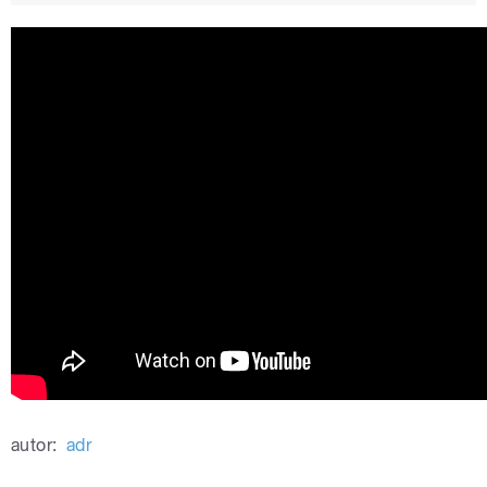
autor:
adr