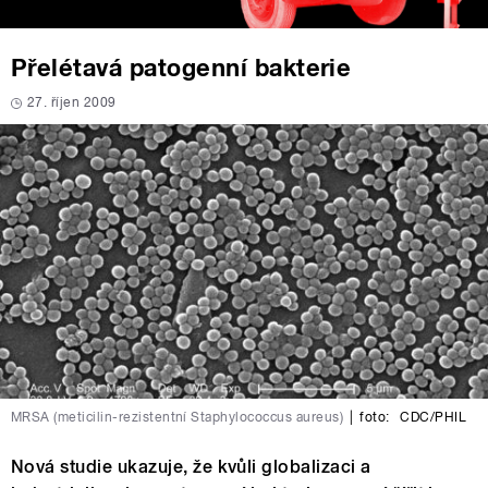
Přelétavá patogenní bakterie
27. říjen 2009
MRSA (meticilin-rezistentní Staphylococcus aureus)
|
foto:
CDC/PHIL
Nová studie ukazuje, že kvůli globalizaci a