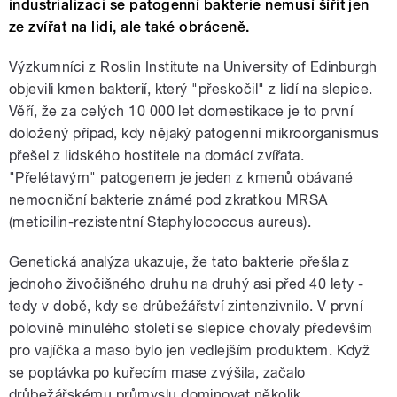
industrializaci se patogenní bakterie nemusí šířit jen
ze zvířat na lidi, ale také obráceně.
Výzkumníci z Roslin Institute na University of Edinburgh
objevili kmen bakterií, který "přeskočil" z lidí na slepice.
Věří, že za celých 10 000 let domestikace je to první
doložený případ, kdy nějaký patogenní mikroorganismus
přešel z lidského hostitele na domácí zvířata.
"Přelétavým" patogenem je jeden z kmenů obávané
nemocniční bakterie známé pod zkratkou MRSA
(meticilin-rezistentní Staphylococcus aureus).
Genetická analýza ukazuje, že tato bakterie přešla z
jednoho živočišného druhu na druhý asi před 40 lety -
tedy v době, kdy se drůbežářství zintenzivnilo. V první
polovině minulého století se slepice chovaly především
pro vajíčka a maso bylo jen vedlejším produktem. Když
se poptávka po kuřecím mase zvýšila, začalo
drůbežářskému průmyslu dominovat několik