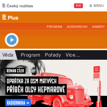
Přejít k hlavnímu obsahu
MENU
ŽIVĚ
PROGRAM
AUDIOARCHIV
KAMERY
Věda
Program
Pořady
Více
…