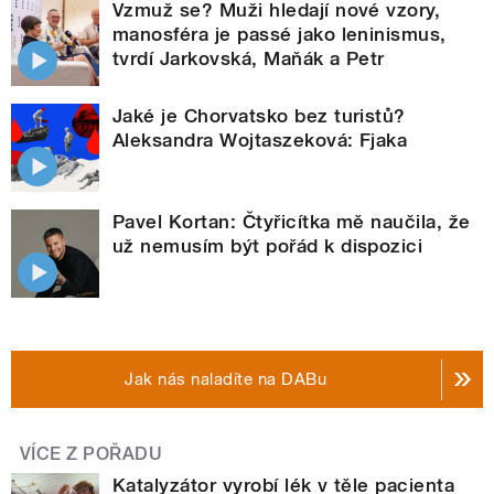
Vzmuž se? Muži hledají nové vzory,
manosféra je passé jako leninismus,
tvrdí Jarkovská, Maňák a Petr
Jaké je Chorvatsko bez turistů?
Aleksandra Wojtaszeková: Fjaka
Pavel Kortan: Čtyřicítka mě naučila, že
už nemusím být pořád k dispozici
Jak nás naladíte na DABu
VÍCE Z POŘADU
Katalyzátor vyrobí lék v těle pacienta