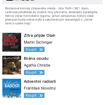
Románová kronika ztraceného města - léta 1945–1961. Karin
Lednická předkládá do značné míry převratný, dosavadní paradigma
měnící obraz hornického regionu, jehož zahlazenou historii stále
překrývá tlustá vrstva mýtů a zakořeněných stereotypů o „černé
zemi a rudém kraji“.
Zítra přijde Olah
Martin Sichinger
Koupit
Brána osudu
Agatha Christie
Koupit
Adventní radosti
František Novotný
Koupit