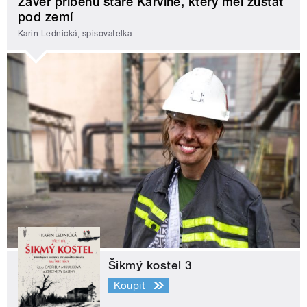
Závěr příběhu staré Karviné, který měl zůstat
pod zemí
Karin Lednická, spisovatelka
Šikmý kostel 3
Koupit