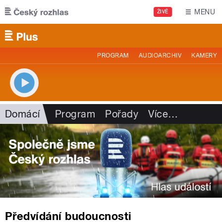
Přejít k hlavnímu obsahu
MENU
ŽIVĚ
PROGRAM
AUDIOARCHIV
KAMERY
Domácí
Program
Pořady
Více
…
Předvídání budoucnosti