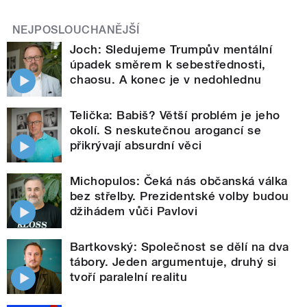
NEJPOSLOUCHANĚJŠÍ
Joch: Sledujeme Trumpův mentální
úpadek směrem k sebestřednosti,
chaosu. A konec je v nedohlednu
Telička: Babiš? Větší problém je jeho
okolí. S neskutečnou arogancí se
přikrývají absurdní věci
Michopulos: Čeká nás občanská válka
bez střelby. Prezidentské volby budou
džihádem vůči Pavlovi
Bartkovský: Společnost se dělí na dva
tábory. Jeden argumentuje, druhý si
tvoří paralelní realitu