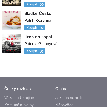
Koupit
Sladké Česko
Patrik Rozehnal
Koupit
Hrob na kopci
Patricia Gibneyová
Koupit
Český rozhlas
O nás
Válka na Ukrajině
Jak nás naladíte
Komunální volby
Nápověda