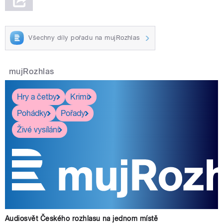
Všechny díly pořadu na mujRozhlas
mujRozhlas
Hry a četby
Krimi
Pohádky
Pořady
Živé vysílání
Audiosvět Českého rozhlasu na jednom místě