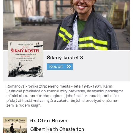
Šikmý kostel 3
Koupit
Románová kronika ztraceného města - léta 1945–1961. Karin
Lednická předkládá do značné míry převratný, dosavadní paradigma
měnící obraz hornického regionu, jehož zahlazenou historii stále
překrývá tlustá vrstva mýtů a zakořeněných stereotypů o „černé
zemi a rudém kraji“.
6x Otec Brown
Gilbert Keith Chesterton