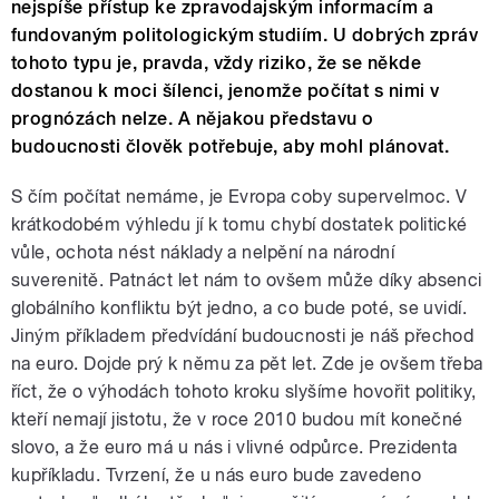
nejspíše přístup ke zpravodajským informacím a
fundovaným politologickým studiím. U dobrých zpráv
tohoto typu je, pravda, vždy riziko, že se někde
dostanou k moci šílenci, jenomže počítat s nimi v
prognózách nelze. A nějakou představu o
budoucnosti člověk potřebuje, aby mohl plánovat.
S čím počítat nemáme, je Evropa coby supervelmoc. V
krátkodobém výhledu jí k tomu chybí dostatek politické
vůle, ochota nést náklady a nelpění na národní
suverenitě. Patnáct let nám to ovšem může díky absenci
globálního konfliktu být jedno, a co bude poté, se uvidí.
Jiným příkladem předvídání budoucnosti je náš přechod
na euro. Dojde prý k němu za pět let. Zde je ovšem třeba
říct, že o výhodách tohoto kroku slyšíme hovořit politiky,
kteří nemají jistotu, že v roce 2010 budou mít konečné
slovo, a že euro má u nás i vlivné odpůrce. Prezidenta
kupříkladu. Tvrzení, že u nás euro bude zavedeno