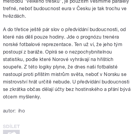
metodou "velkého třesku", je použitím vesmírné paralely
trefné, neboť budoucnost eura v Česku je tak trochu ve
hvězdách.
A do třetice ještě pár slov o předvídání budoucnosti, od
které nás dělí pouze hodiny. Jde o prognózu trenéra
norské fotbalové reprezentace. Ten už ví, že jeho tým
postoupí z baráže. Opírá se o nezpochybnitelnou
statistiku, podle které Norové vyhrávají na hřištích
soupeře. Z této logiky plyne, že dnes naši fotbalisté
nastoupí proti příštím mistrům světa, neboť v Norsku se
mistrovství hrát určitě nebude. U předvídání budoucnosti
se zkrátka občas dělají účty bez hostinského a přání bývá
otcem myšlenky.
autor:
iho