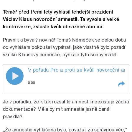
Téměř před třemi lety vyhlásil tehdejší prezident
Václav Klaus novoroční amnestii. Ta vyvolala velké
kontroverze, zvláště kvůli obsažené abolici.
Právník a bývalý novinář Tomáš Němeček se celou dobu
od vyhlášení pokoušel vypátrat, jaké vlastně bylo pozadí
vzniku Klausovy amnestie, nyní ale tyto snahy vzdal.
V pořadu Pro a proti se kvůli novoroční amn
0:00
Play /
Kalenská.
V pořadu Pro a proti se kvůli
Je v pořádku, že k tak rozsáhlé amnestii neexistuje žádná
novoroční amnestii Václava
Klause z roku 2013 střetli bývalý
dokumentace? Měla by mít amnestie jasně daná
ředitel politického odboru
pravidla?
Kanceláře prezidenta republiky
Ladislav Jakl a právník a bývalý
„Že amnestie vyhlášena byla, považuji za správnou věc,“
novinář Tomáš Němeček.