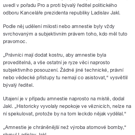
Moderuje Renata
uvedl v pořadu Pro a proti bývalý ředitel politického
odboru Kanceláře prezidenta republiky Ladislav Jakl.
pause
Podle něj udělení milosti nebo amnestie byly vždy
svrchovaným a subjektivním právem toho, kdo měl tuto
pravomoc.
„Právníci mají dodat kostru, aby amnestie byla
proveditelná, a vše ostatní je ryze věci naprosto
subjektivního posouzení. Žádné jiné technické, právní
nebo vědecké přístupy tu nemají co asistovat,“ vysvětlil
bývalý ředitel.
Utajení je v případu amnestie naprosto na místě, dodal
Jakl. „Historicky vyvolaly nepokoje ve věznicích, nelze na
ní spekulovat, protože by na tom leckdo nějak vydělal.“
„Amnestie je chráněnější než výroba atomové bomby,“
shrnul Ladislav Jakl.