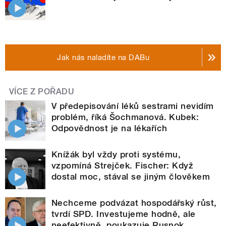
Jak nás naladíte na DABu
VÍCE Z POŘADU
V předepisování léků sestrami nevidím
problém, říká Šochmanová. Kubek:
Odpovědnost je na lékařích
Knížák byl vždy proti systému,
vzpomíná Strejček. Fischer: Když
dostal moc, stával se jiným člověkem
Nechceme podvázat hospodářský růst,
tvrdí SPD. Investujeme hodně, ale
neefektivně, poukazuje Rusnok