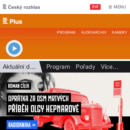
Přejít k hlavnímu obsahu
MENU
ŽIVĚ
PROGRAM
AUDIOARCHIV
KAMERY
Aktuální dění
Program
Pořady
Více
…