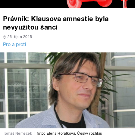
Právník: Klausova amnestie byla
nevyužitou šancí
26. říjen 2015
Pro a proti
Tomáš Němeček
|
foto:
Elena Horálková
,
Český rozhlas