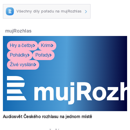
Všechny díly pořadu na mujRozhlas
mujRozhlas
Hry a četby
Krimi
Pohádky
Pořady
Živé vysílání
Audiosvět Českého rozhlasu na jednom místě