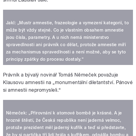
Jakl: „Mustr amnestie, frazeologie a vymezení kategorií, to
může být vždy stejné. Co je vlastním obsahem amnestie
jsou čísla, parametry. A u nich nemá ministerstvo
spravedlnosti ani právník co dělat, protože amnestie míří
za mechanismus spravedlnosti a není možné, aby se tyto
principy zpátky do procesu dostaly.“
Právník a bývalý novinář Tomáš Němeček považuje
Klausovu amnestii na „monumentální diletantství. Pánové
si amnestii nepromysleli.“
Němeček: „Přirovnání k atomové bombě je krásné. A je
hrozné štěstí, že Česká republika není jaderná velmoc,
protože prezident měl jaderný kufřík a teď si představte,
že by si partička tří lidí hrála s kufříkem, odpálila bombu a