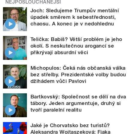
NEJPOSLOUCHANĚJŠÍ
Joch: Sledujeme Trumpův mentální
úpadek směrem k sebestřednosti,
chaosu. A konec je v nedohlednu
Telička: Babiš? Větší problém je jeho
okolí. S neskutečnou arogancí se
přikrývají absurdní věci
Michopulos: Čeká nás občanská válka
bez střelby. Prezidentské volby budou
džihádem vůči Pavlovi
Bartkovský: Společnost se dělí na dva
tábory. Jeden argumentuje, druhý si
tvoří paralelní realitu
Jaké je Chorvatsko bez turistů?
Aleksandra Wojtaszeková: Fjaka