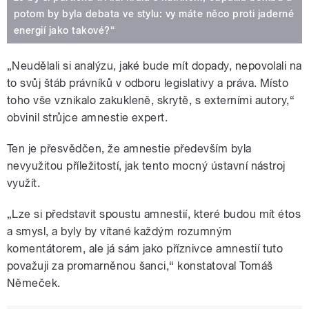
potom by byla debata ve stylu: vy máte něco proti jaderné
energií jako takové?“
„Neudělali si analýzu, jaké bude mít dopady, nepovolali na
to svůj štáb právníků v odboru legislativy a práva. Místo
toho vše vznikalo zakukleně, skrytě, s externími autory,“
obvinil strůjce amnestie expert.
Ten je přesvědčen, že amnestie především byla
nevyužitou příležitostí, jak tento mocný ústavní nástroj
využít.
„Lze si představit spoustu amnestií, které budou mít étos
a smysl, a byly by vítané každým rozumným
komentátorem, ale já sám jako příznivce amnestií tuto
považuji za promarněnou šanci,“ konstatoval Tomáš
Němeček.