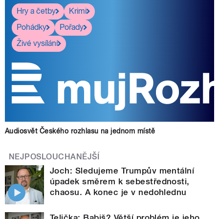
Hry a četby
Krimi
Pohádky
Pořady
Živé vysílání
Audiosvět Českého rozhlasu na jednom místě
NEJPOSLOUCHANĚJŠÍ
Joch: Sledujeme Trumpův mentální
úpadek směrem k sebestřednosti,
chaosu. A konec je v nedohlednu
Telička: Babiš? Větší problém je jeho