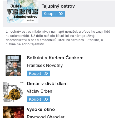
Tajuplný ostrov
Koupit
Lincolnův ostrov nikdo nikdy na mapě nenašel, a přece ho znají lidé
na celém světě. Už déle než sto třicet let na něm prožívají
dobrodružství s pěticí trosečníků, kteří na něm našli útočiště, a
hlavně nejedno tajemství.
Setkání s Karlem Čapkem
František Novotný
Koupit
Denár v dívčí dlani
Václav Erben
Koupit
Vysoké okno
Raymond Chandler