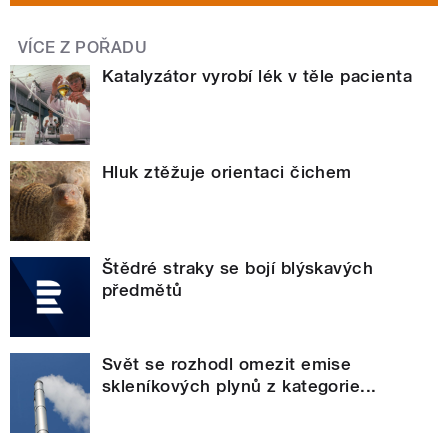
VÍCE Z POŘADU
Katalyzátor vyrobí lék v těle pacienta
Hluk ztěžuje orientaci čichem
Štědré straky se bojí blýskavých
předmětů
Svět se rozhodl omezit emise
skleníkových plynů z kategorie...