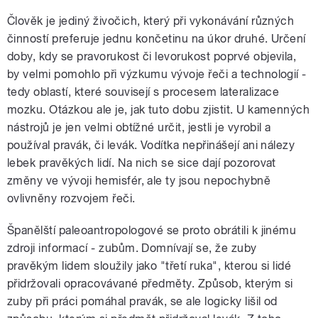
Člověk je jediný živočich, který při vykonávání různých
činností preferuje jednu končetinu na úkor druhé. Určení
doby, kdy se pravorukost či levorukost poprvé objevila,
by velmi pomohlo při výzkumu vývoje řeči a technologií -
tedy oblastí, které souvisejí s procesem lateralizace
mozku. Otázkou ale je, jak tuto dobu zjistit. U kamenných
nástrojů je jen velmi obtížné určit, jestli je vyrobil a
používal pravák, či levák. Vodítka nepřinášejí ani nálezy
lebek pravěkých lidí. Na nich se sice dají pozorovat
změny ve vývoji hemisfér, ale ty jsou nepochybně
ovlivněny rozvojem řeči.
Španělští paleoantropologové se proto obrátili k jinému
zdroji informací - zubům. Domnívají se, že zuby
pravěkým lidem sloužily jako "třetí ruka", kterou si lidé
přidržovali opracovávané předměty. Způsob, kterým si
zuby při práci pomáhal pravák, se ale logicky lišil od