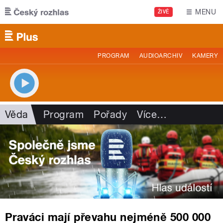
Přejít k hlavnímu obsahu
MENU
ŽIVĚ
PROGRAM
AUDIOARCHIV
KAMERY
Věda
Program
Pořady
Více
…
Praváci mají převahu nejméně 500 000