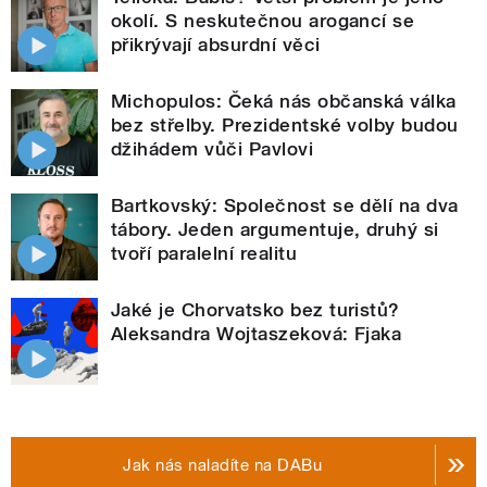
okolí. S neskutečnou arogancí se
přikrývají absurdní věci
Michopulos: Čeká nás občanská válka
bez střelby. Prezidentské volby budou
džihádem vůči Pavlovi
Bartkovský: Společnost se dělí na dva
tábory. Jeden argumentuje, druhý si
tvoří paralelní realitu
Jaké je Chorvatsko bez turistů?
Aleksandra Wojtaszeková: Fjaka
Jak nás naladíte na DABu