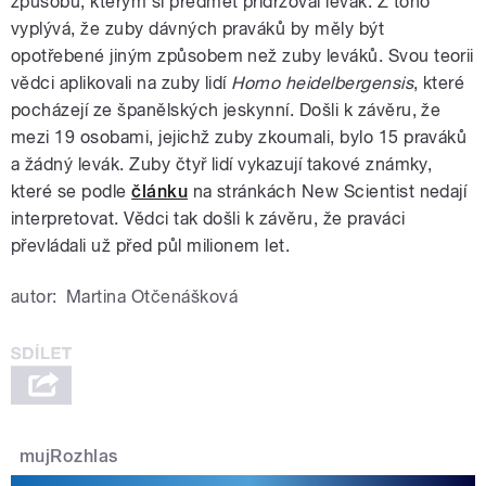
způsobu, kterým si předmět přidržoval levák. Z toho
vyplývá, že zuby dávných praváků by měly být
opotřebené jiným způsobem než zuby leváků. Svou teorii
vědci aplikovali na zuby lidí
Homo heidelbergensis
, které
pocházejí ze španělských jeskynní. Došli k závěru, že
mezi 19 osobami, jejichž zuby zkoumali, bylo 15 praváků
a žádný levák. Zuby čtyř lidí vykazují takové známky,
které se podle
článku
na stránkách New Scientist nedají
interpretovat. Vědci tak došli k závěru, že praváci
převládali už před půl milionem let.
autor:
Martina Otčenášková
mujRozhlas