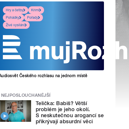
Hry a četby
Krimi
Pohádky
Pořady
Živé vysílání
Audiosvět Českého rozhlasu na jednom místě
NEJPOSLOUCHANĚJŠÍ
Telička: Babiš? Větší
problém je jeho okolí.
S neskutečnou arogancí se
přikrývají absurdní věci