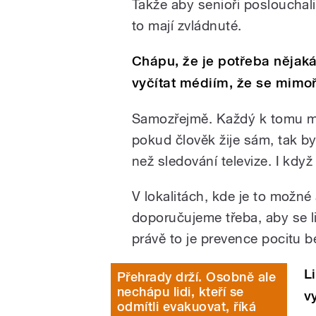
Takže aby senioři poslouchali, 
to mají zvládnuté.
Chápu, že je potřeba nějak
vyčítat médiím, že se mimo
Samozřejmě. Každý k tomu mus
pokud člověk žije sám, tak byc
než sledování televize. I když
V lokalitách, kde je to možné 
doporučujeme třeba, aby se l
právě to je prevence pocitu 
L
Přehrady drží. Osobně ale
nechápu lidi, kteří se
v
odmítli evakuovat, říká