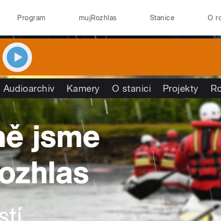
Program
mujRozhlas
Stanice
O r
Audioarchiv
Kamery
O stanici
Projekty
R