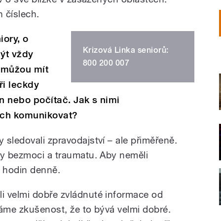
h číslech.
iory, o
Krizová Linka seniorů:
ýt vždy
800 200 007
 můžou mít
ři leckdy
on nebo počítač. Jak s nimi
lích komunikovat?
sledovali zpravodajství – ale přiměřeně.
ty bezmoci a traumatu. Aby neměli
m hodin denně.
i velmi dobře zvládnuté informace od
Máme zkušenost, že to bývá velmi dobré.