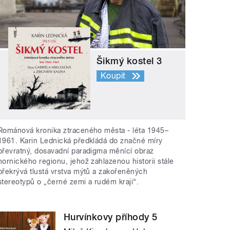
Šikmý kostel 3
Koupit
Románová kronika ztraceného města - léta 1945–
1961. Karin Lednická předkládá do značné míry
převratný, dosavadní paradigma měnící obraz
hornického regionu, jehož zahlazenou historii stále
překrývá tlustá vrstva mýtů a zakořeněných
stereotypů o „černé zemi a rudém kraji“.
Hurvínkovy příhody 5