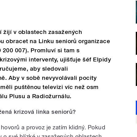
í žijí v oblastech zasažených
u obracet na Linku seniorů organizace
0 200 007). Promluví si tam s
izovými interventy, ujišťuje šéf Elpidy
ručujeme, aby sledovali
ně. Aby v sobě nevyvolávali pocity
měli puštěnou televizi víc než osm
álu Plusu a Radiožurnálu.
žená krizová linka seniorů?
ovorů a provoz je zatím klidný. Pokud
av o své blízké v zasažených oblastech.