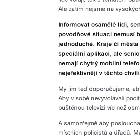
Ale zatím nejsme na vysokýc
Informovat osamělé lidi, sen
povodňové situaci nemusí b
jednoduché. Kraje či města
speciální aplikaci, ale senio
nemají chytrý mobilní telef
nejefektivněji v těchto chví
My jim teď doporučujeme, aby 
Aby v sobě nevyvolávali poci
puštěnou televizi víc než os
A samozřejmě aby poslouchal
místních policistů a úřadů. 