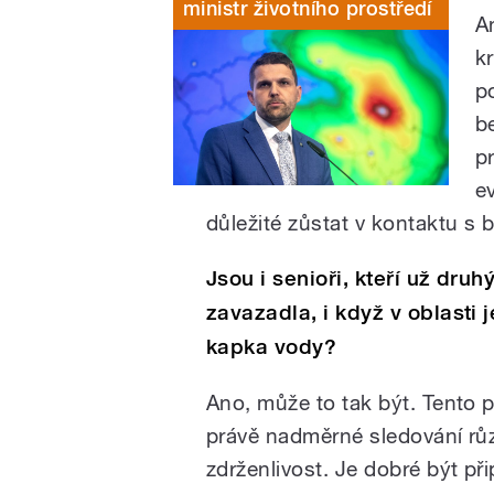
ministr životního prostředí
A
kr
p
b
pr
e
důležité zůstat v kontaktu s 
Jsou i senioři, kteří už dru
zavazadla, i když v oblasti
kapka vody?
Ano, může to tak být. Tento p
právě nadměrné sledování růz
zdrženlivost. Je dobré být př