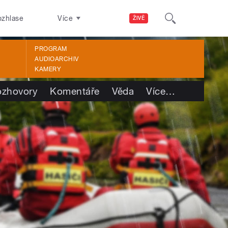
ozhlase
Více
ŽIVĚ
PROGRAM
AUDIOARCHIV
KAMERY
ozhovory
Komentáře
Věda
Více
…