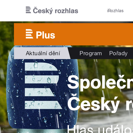
Přejít k hlavnímu obsahu
iRozhlas
Aktuální dění
Program
Pořady