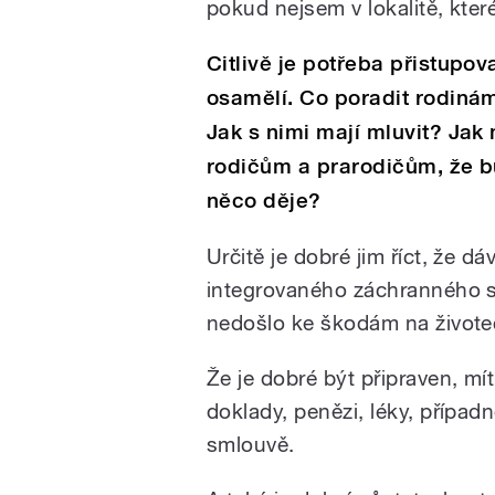
pokud nejsem v lokalitě, kter
Citlivě je potřeba přistupova
osamělí. Co poradit rodinám
Jak s nimi mají mluvit? Jak 
rodičům a prarodičům, že b
něco děje?
Určitě je dobré jim říct, že 
integrovaného záchranného sb
nedošlo ke škodám na život
Že je dobré být připraven, m
doklady, penězi, léky, přípa
smlouvě.