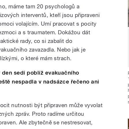
no, máme tam 20 psychologů a
izových interventů, kteří jsou připraveni
omoci volajícím. Umí pracovat s pocity
ezmoci a s traumatem. Dokážou dát
aktické rady, co si zabalit do
vakuačního zavazadla. Nebo jak je
blízkými, o které mám strach.
hý den sedí poblíž evakuačního
 ještě nespadla v nadsázce řečeno ani
ocit nutnosti být připraven může vyvolat
ných zpráv. Proto radíme určitou
ipraven. Ale zbytečně se nestresovat,