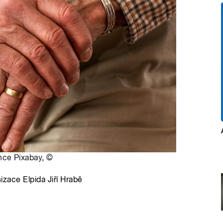
nce Pixabay
,
©
nizace Elpida Jiří Hrabě