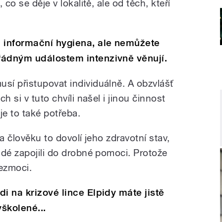
co se děje v lokalitě, ale od těch, kteří
á informační hygiena, ale nemůžete
řádným událostem intenzivně věnují.
í přistupovat individuálně. A obzvlášť
h si v tuto chvíli našel i jinou činnost
 je to také potřeba.
a člověku to dovolí jeho zdravotní stav,
idé zapojili do drobné pomoci. Protože
bezmoci.
idi na krizové lince Elpidy máte jistě
yškolené...