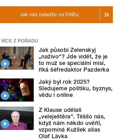
Jak nás naladíte na DABu
VÍCE Z POŘADU
Jak působí Zelenskyj
„naživo“? Jde vidět, že je
to muž se speciální misí,
říká šéfredaktor Pazderka
Jaký byl rok 2025?
Sledujeme politiku, byznys,
vědu i online
Z Klause udělali
„veleještěra“. Těšilo nás,
když nám někdo uvěřil,
vzpomíná Kužílek alias
Olaf Lávka