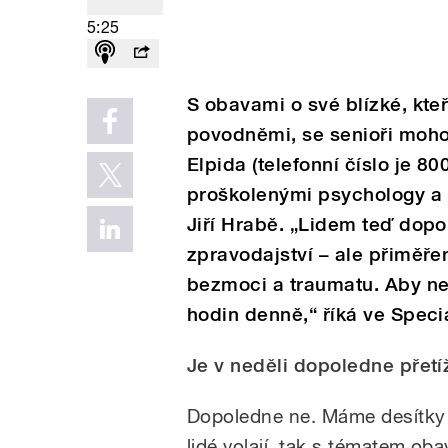
5:25
S obavami o své blízké, kteř
povodněmi, se senioři moho
Elpida (telefonní číslo je 80
proškolenými psychology a kr
Jiří Hrabě. „Lidem teď dopo
zpravodajství – ale přiměře
bezmoci a traumatu. Aby ne
hodin denně,“ říká ve Speci
Je v neděli dopoledne přetí
Dopoledne ne. Máme desítky h
lidé volají, tak s tématem ob