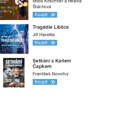
Miloš Kirschner a Helena
Štáchová
Koupit
Tragédie Liblice
Jiří Havelka
Koupit
Setkání s Karlem
Čapkem
František Novotný
Koupit