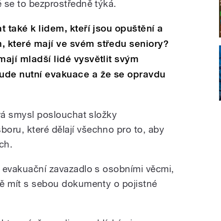
é se to bezprostředně týká.
t také k lidem, kteří jsou opuštění a
, které mají ve svém středu seniory?
mají mladší lidé vysvětlit svým
ude nutní evakuace a že se opravdu
dává smysl poslouchat složky
oru, které dělají všechno pro to, aby
ech.
ít evakuační zavazadlo s osobními věcmi,
dně mít s sebou dokumenty o pojistné