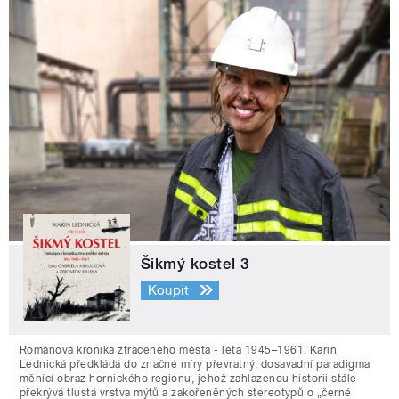
Šikmý kostel 3
Koupit
Románová kronika ztraceného města - léta 1945–1961. Karin
Lednická předkládá do značné míry převratný, dosavadní paradigma
měnící obraz hornického regionu, jehož zahlazenou historii stále
překrývá tlustá vrstva mýtů a zakořeněných stereotypů o „černé