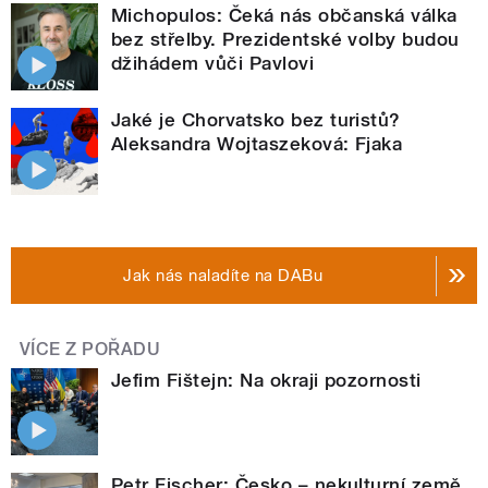
Michopulos: Čeká nás občanská válka
bez střelby. Prezidentské volby budou
džihádem vůči Pavlovi
Jaké je Chorvatsko bez turistů?
Aleksandra Wojtaszeková: Fjaka
Jak nás naladíte na DABu
VÍCE Z POŘADU
Jefim Fištejn: Na okraji pozornosti
Petr Fischer: Česko – nekulturní země,