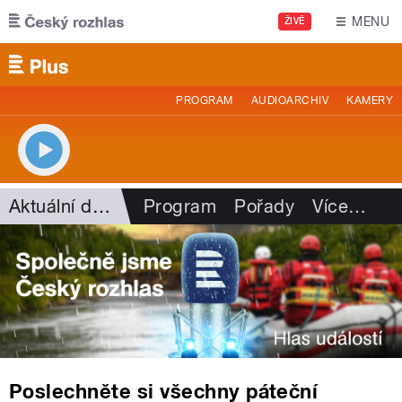
Přejít k hlavnímu obsahu
MENU
ŽIVĚ
PROGRAM
AUDIOARCHIV
KAMERY
Aktuální dění
Program
Pořady
Více
…
Poslechněte si všechny páteční