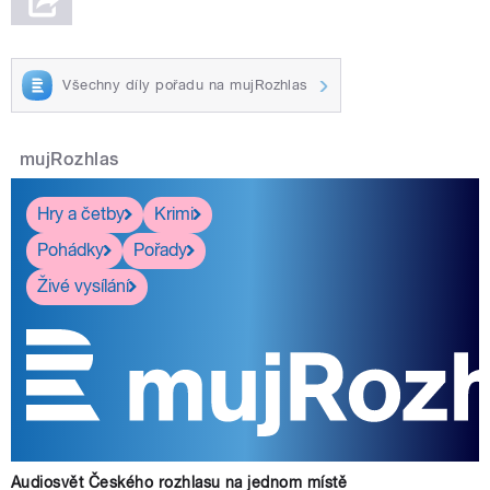
Všechny díly pořadu na mujRozhlas
mujRozhlas
Hry a četby
Krimi
Pohádky
Pořady
Živé vysílání
Audiosvět Českého rozhlasu na jednom místě