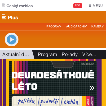
Přejít k hlavnímu obsahu
MENU
ŽIVĚ
PROGRAM
AUDIOARCHIV
KAMERY
Aktuální dění
Program
Pořady
Více
…