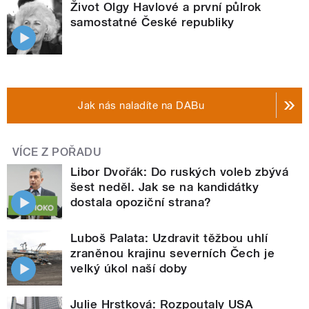
Život Olgy Havlové a první půlrok
samostatné České republiky
Jak nás naladíte na DABu
VÍCE Z POŘADU
Libor Dvořák: Do ruských voleb zbývá
šest neděl. Jak se na kandidátky
dostala opoziční strana?
Luboš Palata: Uzdravit těžbou uhlí
zraněnou krajinu severních Čech je
velký úkol naší doby
Julie Hrstková: Rozpoutaly USA