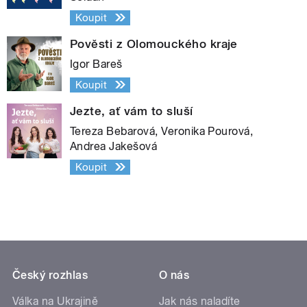
Koupit
Pověsti z Olomouckého kraje
Igor Bareš
Koupit
Jezte, ať vám to sluší
Tereza Bebarová, Veronika Pourová,
Andrea Jakešová
Koupit
Český rozhlas
O nás
Válka na Ukrajině
Jak nás naladíte