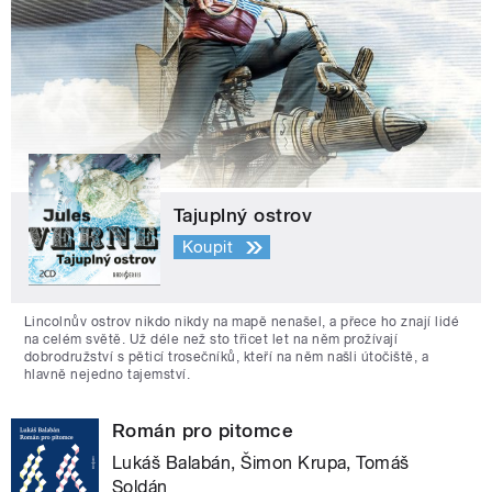
Tajuplný ostrov
Koupit
Lincolnův ostrov nikdo nikdy na mapě nenašel, a přece ho znají lidé
na celém světě. Už déle než sto třicet let na něm prožívají
dobrodružství s pěticí trosečníků, kteří na něm našli útočiště, a
hlavně nejedno tajemství.
Román pro pitomce
Lukáš Balabán, Šimon Krupa, Tomáš
Soldán