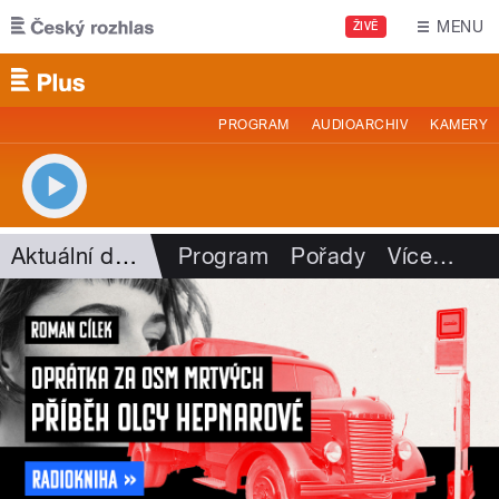
Přejít k hlavnímu obsahu
MENU
ŽIVĚ
PROGRAM
AUDIOARCHIV
KAMERY
Aktuální dění
Program
Pořady
Více
…