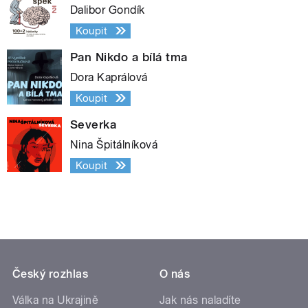
Dalibor Gondík
Koupit
Pan Nikdo a bílá tma
Dora Kaprálová
Koupit
Severka
Nina Špitálníková
Koupit
Český rozhlas
O nás
Válka na Ukrajině
Jak nás naladíte