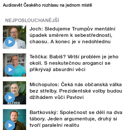
Audiosvět Českého rozhlasu na jednom místě
NEJPOSLOUCHANĚJŠÍ
Joch: Sledujeme Trumpův mentální
úpadek směrem k sebestřednosti,
chaosu. A konec je v nedohlednu
Telička: Babiš? Větší problém je jeho
okolí. S neskutečnou arogancí se
přikrývají absurdní věci
Michopulos: Čeká nás občanská válka
bez střelby. Prezidentské volby budou
džihádem vůči Pavlovi
Bartkovský: Společnost se dělí na dva
tábory. Jeden argumentuje, druhý si
tvoří paralelní realitu