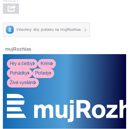
Všechny díly pořadu na mujRozhlas
mujRozhlas
Hry a četby
Krimi
Pohádky
Pořady
Živé vysílání