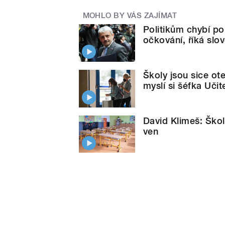
MOHLO BY VÁS ZAJÍMAT
Politikům chybí p
očkování, říká slo
Školy jsou sice ot
myslí si šéfka Učit
David Klimeš: Škol
ven