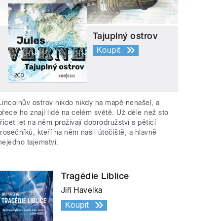
Tajuplný ostrov
Koupit
Lincolnův ostrov nikdo nikdy na mapě nenašel, a
přece ho znají lidé na celém světě. Už déle než sto
třicet let na něm prožívají dobrodružství s pěticí
trosečníků, kteří na něm našli útočiště, a hlavně
nejedno tajemství.
Tragédie Liblice
Jiří Havelka
Koupit