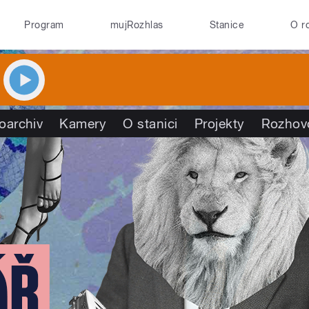
Program
mujRozhlas
Stanice
O r
oarchiv
Kamery
O stanici
Projekty
Rozhov