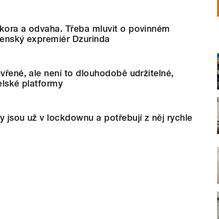
okora a odvaha. Třeba mluvit o povinném
venský expremiér Dzurinda
evřené, ale není to dlouhodobě udržitelné,
elské platformy
y jsou už v lockdownu a potřebují z něj rychle