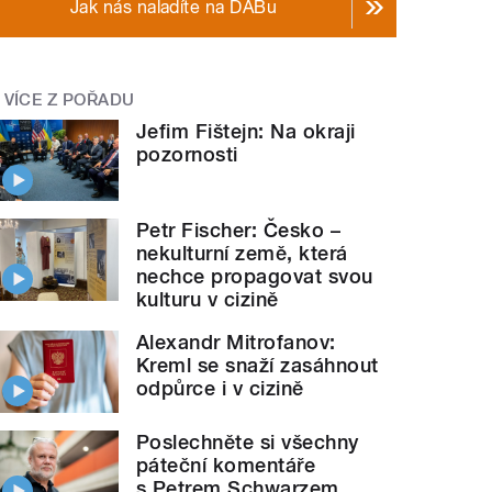
Jak nás naladíte na DABu
VÍCE Z POŘADU
Jefim Fištejn: Na okraji
pozornosti
Petr Fischer: Česko –
nekulturní země, která
nechce propagovat svou
kulturu v cizině
Alexandr Mitrofanov:
Kreml se snaží zasáhnout
odpůrce i v cizině
Poslechněte si všechny
páteční komentáře
s Petrem Schwarzem