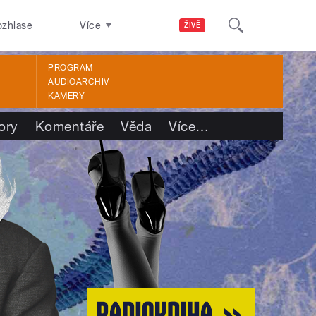
ozhlase
Více
ŽIVĚ
PROGRAM
AUDIOARCHIV
KAMERY
ory
Komentáře
Věda
Více
…