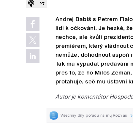
Andrej Babiš s Petrem Fialo
lidi k očkování. Je hezké, ž
nechce, ale kvůli prezident
premiérem, který vládnout ch
nemůže, dohodnout aspoň n
Tak má vypadat předávání mo
přes to, že ho Miloš Zeman, 
protahuje, seč mu ústavní kr
Autor je komentátor Hospodá
Všechny díly pořadu na mujRozhlas