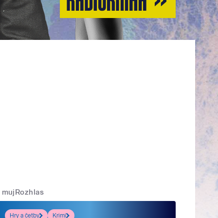
mujRozhlas
Hry a četby
Krimi