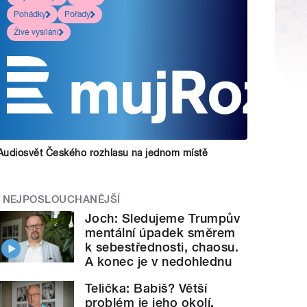
Pohádky
Pořady
Živé vysílání
Audiosvět Českého rozhlasu na jednom místě
NEJPOSLOUCHANĚJŠÍ
Joch: Sledujeme Trumpův
mentální úpadek směrem
k sebestřednosti, chaosu.
A konec je v nedohlednu
Telička: Babiš? Větší
problém je jeho okolí.