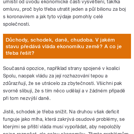
umístil od úvodu ekonomické části vysvětlení, takřka
omluvu, proč bylo třeba utratit jeden a půl bilionu za boj
s koronavirem a jak tyto výdaje pomohly celé
společnosti.
Důchody, schodek, daně, chudoba. V jakém
stavu předává vláda ekonomiku země? A co je
třeba řešit?
Současná opozice, například strany spojené v koalici
Spolu, naopak vládu za její rozhazování tepou a
zdůrazňují, že se utrácelo za zbytečnosti. Všichni pak
svorně slibují, že s tím něco udělají a v žádném případě
při tom nezvýší daně.
Jistě, schodek je třeba snížit. Na druhou však deficit
funguje jako mlha, která zakrývá osudové problémy, se
kterými se příští vláda musí vypořádat, aby nepoložily