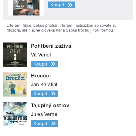
Koupit
Literární fikce, pokus přiblížit literární nadsázkou spisovatele,
filozofa, ale hlavně člověka Karla Čapka trochu jinou formou.
Pohřbeni zaživa
Vít Vencl
Koupit
Broučci
Jan Karafiát
Koupit
Tajuplný ostrov
Jules Verne
Koupit