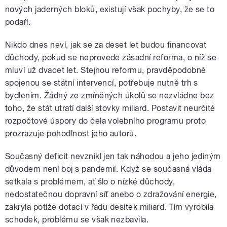
nových jaderných bloků, existují však pochyby, že se to
podaří.
Nikdo dnes neví, jak se za deset let budou financovat
důchody, pokud se neprovede zásadní reforma, o níž se
mluví už dvacet let. Stejnou reformu, pravděpodobně
spojenou se státní intervencí, potřebuje nutně trh s
bydlením. Žádný ze zmíněných úkolů se nezvládne bez
toho, že stát utratí další stovky miliard. Postavit neurčité
rozpočtové úspory do čela volebního programu proto
prozrazuje pohodlnost jeho autorů.
Současný deficit nevznikl jen tak náhodou a jeho jediným
důvodem není boj s pandemií. Když se současná vláda
setkala s problémem, ať šlo o nízké důchody,
nedostatečnou dopravní síť anebo o zdražování energie,
zakryla potíže dotací v řádu desítek miliard. Tím vyrobila
schodek, problému se však nezbavila.