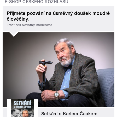
E-SHOP ČESKÉHO ROZHLASU
Přijměte pozvání na úsměvný doušek moudré
člověčiny.
František Novotný, moderátor
Setkání s Karlem Čapkem