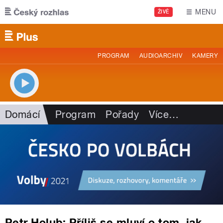
Přejít k hlavnímu obsahu
MENU
ŽIVĚ
PROGRAM
AUDIOARCHIV
KAMERY
Domácí
Program
Pořady
Více
…
Petr Holub: Příliš se mluví o tom, jak