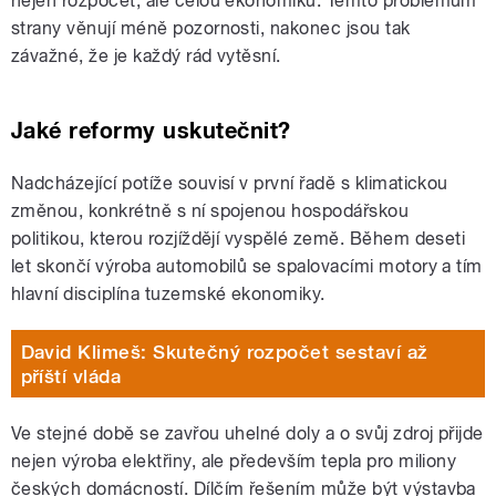
nejen rozpočet, ale celou ekonomiku. Těmto problémům
strany věnují méně pozornosti, nakonec jsou tak
závažné, že je každý rád vytěsní.
Jaké reformy uskutečnit?
Nadcházející potíže souvisí v první řadě s klimatickou
změnou, konkrétně s ní spojenou hospodářskou
politikou, kterou rozjíždějí vyspělé země. Během deseti
let skončí výroba automobilů se spalovacími motory a tím
hlavní disciplína tuzemské ekonomiky.
David Klimeš: Skutečný rozpočet sestaví až
příští vláda
Ve stejné době se zavřou uhelné doly a o svůj zdroj přijde
nejen výroba elektřiny, ale především tepla pro miliony
českých domácností. Dílčím řešením může být výstavba