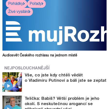
Pohádky
Pořady
Živé vysílání
Audiosvět Českého rozhlasu na jednom místě
NEJPOSLOUCHANĚJŠÍ
Vše, co jste kdy chtěli vědět
o Vladimiru Putinovi a báli jste se zeptat
Telička: Babiš? Větší problém je jeho
okolí. S neskutečnou arogancí se
přikrývají absurdní věci