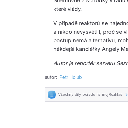
Sněmovně a schodky v řádu st
které vlády.
V případě reaktorů se najedn
a nikdo nevysvětlil, proč se 
postup nemá alternativu, mohl
někdejší kancléřky Angely Me
Autor je reportér serveru Se
autor:
Petr Holub
Všechny díly pořadu na mujRozhlas