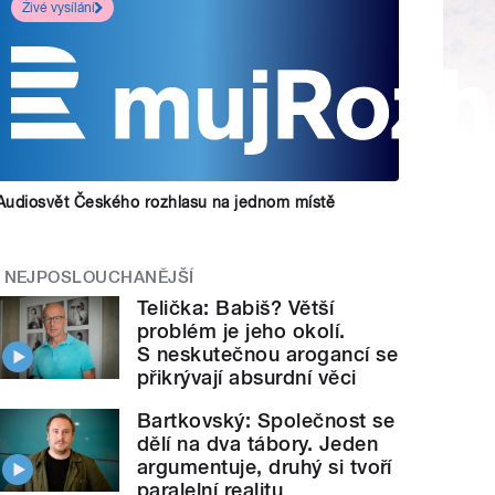
Živé vysílání
Audiosvět Českého rozhlasu na jednom místě
NEJPOSLOUCHANĚJŠÍ
Telička: Babiš? Větší
problém je jeho okolí.
S neskutečnou arogancí se
přikrývají absurdní věci
Bartkovský: Společnost se
dělí na dva tábory. Jeden
argumentuje, druhý si tvoří
paralelní realitu