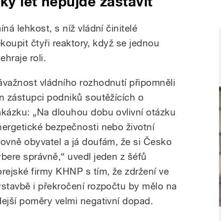
tky let nepůjde zastavit
á lehkost, s níž vládní činitelé
ekoupit čtyři reaktory, když se jednou
ehraje roli.
ávažnost vládního rozhodnutí připomněli
en zástupci podniků soutěžících o
akázku: „Na dlouhou dobu ovlivní otázku
nergetické bezpečnosti nebo životní
rovně obyvatel a já doufám, že si Česko
ybere správně,“ uvedl jeden z šéfů
orejské firmy KHNP s tím, že zdržení ve
ýstavbě i překročení rozpočtu by mělo na
dejší poměry velmi negativní dopad.