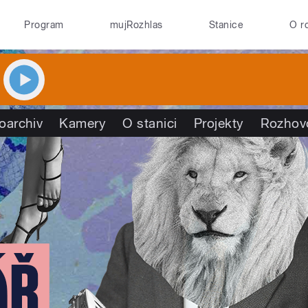
Program
mujRozhlas
Stanice
O r
oarchiv
Kamery
O stanici
Projekty
Rozhov