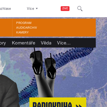
ozhlase
Více
ŽIVĚ
PROGRAM
AUDIOARCHIV
KAMERY
ory
Komentáře
Věda
Více
…