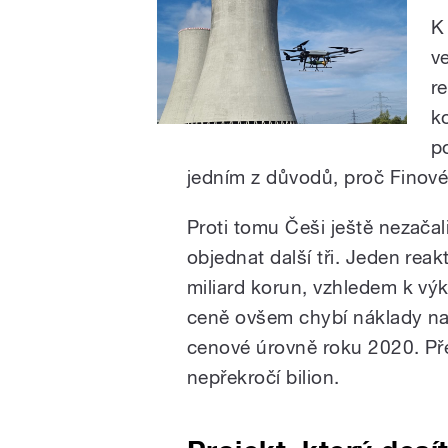
K
v
r
k
p
jedním z důvodů, proč Finové 
Proti tomu Češi ještě nezačali
objednat další tři. Jeden reak
miliard korun, vzhledem k výk
ceně ovšem chybí náklady na 
cenové úrovně roku 2020. Přes
nepřekročí bilion.