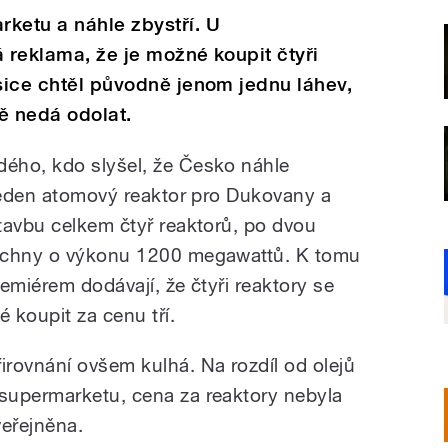
ketu a náhle zbystří. U
á reklama, že je možné koupit čtyři
 sice chtěl původně jenom jednu láhev,
ě nedá odolat.
ého, kdo slyšel, že Česko náhle
 jeden atomový reaktor pro Dukovany a
tavbu celkem čtyř reaktorů, po dvou
šechny o výkonu 1200 megawattů. K tomu
remiérem dodávají, že čtyři reaktory se
é koupit za cenu tří.
řirovnání ovšem kulhá. Na rozdíl od olejů
 supermarketu, cena za reaktory nebyla
veřejněna.