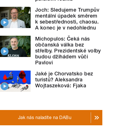
Joch: Sledujeme Trumpův
mentální úpadek směrem
k sebestřednosti, chaosu.
A konec je v nedohlednu
Michopulos: Čeká nás
občanská válka bez
střelby. Prezidentské volby
budou džihádem vůči
Pavlovi
Jaké je Chorvatsko bez
turistů? Aleksandra
Wojtaszeková: Fjaka
Jak nás naladíte na DABu