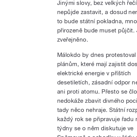
Jinými slovy, bez velkých řečí 
nepůjde zastavit, a dosud ne
to bude státní pokladna, mnoh
přirozeně bude muset půjčit. 
zveřejněno.
Málokdo by dnes protestoval 
plánům, které mají zajistit d
elektrické energie v příštích
desetiletích, zásadní odpor n
ani proti atomu. Přesto se čl
nedokáže zbavit divného poci
tady něco nehraje. Státní roz
každý rok se připravuje řadu
týdny se o něm diskutuje ve