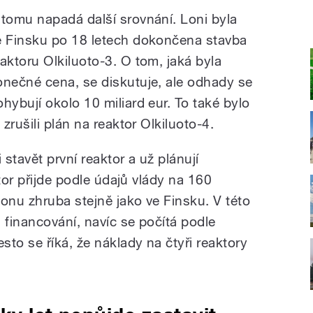
 tomu napadá další srovnání. Loni byla
e Finsku po 18 letech dokončena stavba
eaktoru Olkiluoto-3. O tom, jaká byla
onečné cena, se diskutuje, ale odhady se
ohybují okolo 10 miliard eur. To také bylo
zrušili plán na reaktor Olkiluoto-4.
 stavět první reaktor a už plánují
tor přijde podle údajů vlády na 160
onu zhruba stejně jako ve Finsku. V této
financování, navíc se počítá podle
to se říká, že náklady na čtyři reaktory