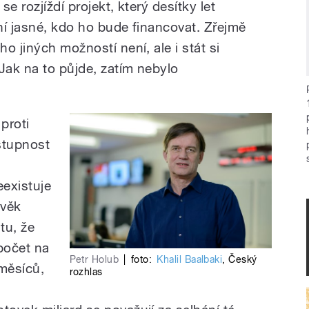
se rozjíždí projekt, který desítky let
ní jasné, kdo ho bude financovat. Zřejmě
o jiných možností není, ale i stát si
Jak na to půjde, zatím nebylo
proti
ostupnost
eexistuje
ověk
tu, že
počet na
Petr Holub
|
foto:
Khalil Baalbaki
,
Český
 měsíců,
rozhlas