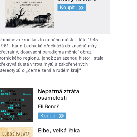
Koupit
Románová kronika ztraceného města - léta 1945–
1961. Karin Lednická předkládá do značné míry
převratný, dosavadní paradigma měnící obraz
hornického regionu, jehož zahlazenou historii stále
překrývá tlustá vrstva mýtů a zakořeněných
stereotypů o „černé zemi a rudém kraji“.
Nepatrná ztráta
osamělosti
Eli Beneš
Koupit
Elbe, velká řeka