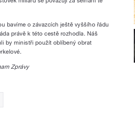
ovek miliard se považují za selhání té
ou bavíme o závazcích ještě vyššího řádu
vláda právě k této cestě rozhodla. Náš
i by ministři použít oblíbený obrat
rkelové.
znam Zprávy