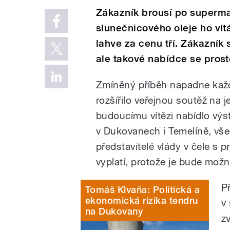
Zákazník brousí po supermar
slunečnicového oleje ho vít
lahve za cenu tří. Zákazník
ale takové nabídce se prost
Zmíněný příběh napadne každ
rozšířilo veřejnou soutěž na
budoucímu vítězi nabídlo výs
v Dukovanech i Temelíně, v
představitelé vlády v čele s p
vyplatí, protože je bude možn
P
Tomáš Klvaňa: Politická a
ekonomická rizika tendru
v
na Dukovany
z