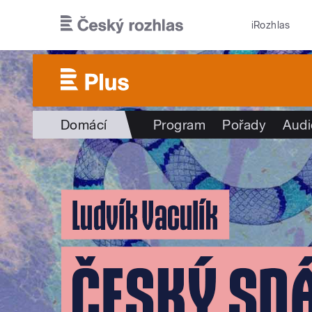
Přejít k hlavnímu obsahu
iRozhlas
Domácí
Program
Pořady
Audi