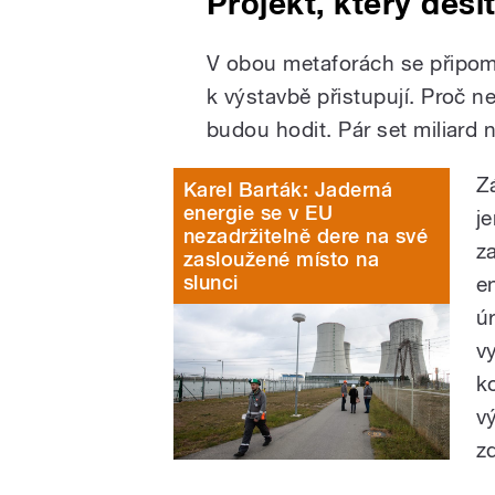
Projekt, který desí
V obou metaforách se připomín
k výstavbě přistupují. Proč n
budou hodit. Pár set miliard n
Z
Karel Barták: Jaderná
energie se v EU
j
nezadržitelně dere na své
z
zasloužené místo na
slunci
e
ú
v
k
v
z