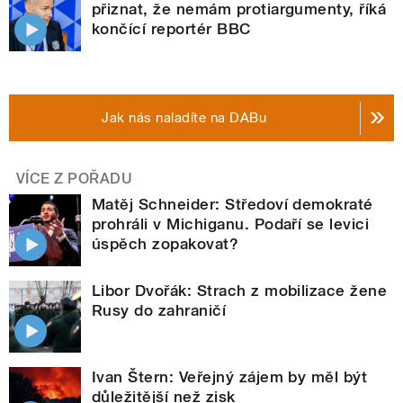
přiznat, že nemám protiargumenty, říká
končící reportér BBC
Jak nás naladíte na DABu
VÍCE Z POŘADU
Matěj Schneider: Středoví demokraté
prohráli v Michiganu. Podaří se levici
úspěch zopakovat?
Libor Dvořák: Strach z mobilizace žene
Rusy do zahraničí
Ivan Štern: Veřejný zájem by měl být
důležitější než zisk