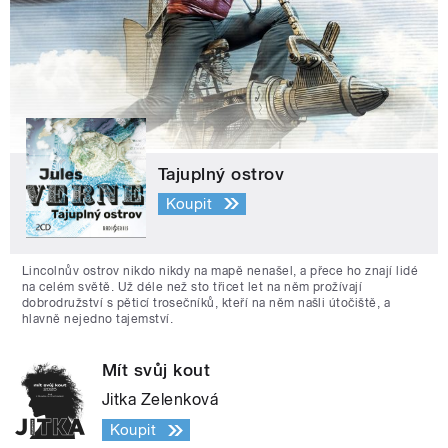
Tajuplný ostrov
Koupit
Lincolnův ostrov nikdo nikdy na mapě nenašel, a přece ho znají lidé
na celém světě. Už déle než sto třicet let na něm prožívají
dobrodružství s pěticí trosečníků, kteří na něm našli útočiště, a
hlavně nejedno tajemství.
Mít svůj kout
Jitka Zelenková
Koupit