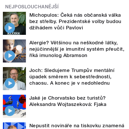
NEJPOSLOUCHANĚJŠÍ
Michopulos: Čeká nás občanská válka
bez střelby. Prezidentské volby budou
džihádem vůči Pavlovi
Alergie? Většinou na neškodné látky,
nejúčinnější je imunitní systém přeučit,
říká imunolog Abramson
Joch: Sledujeme Trumpův mentální
úpadek směrem k sebestřednosti,
chaosu. A konec je v nedohlednu
Jaké je Chorvatsko bez turistů?
Aleksandra Wojtaszeková: Fjaka
Nepustit novináře na tiskovku znamená