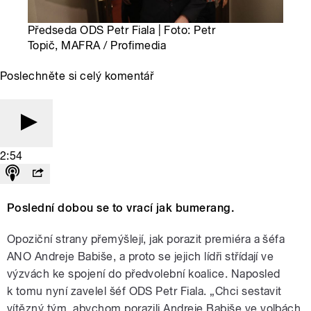
Předseda ODS Petr Fiala | Foto: Petr
Topič, MAFRA / Profimedia
Poslechněte si celý komentář
2:54
Poslední dobou se to vrací jak bumerang.
Opoziční strany přemýšlejí, jak porazit premiéra a šéfa
ANO Andreje Babiše, a proto se jejich lídři střídají ve
výzvách ke spojení do předvolební koalice. Naposled
k tomu nyní zavelel šéf ODS Petr Fiala. „Chci sestavit
vítězný tým, abychom porazili Andreje Babiše ve volbách