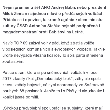
Nejen premiér a šéf ANO Andrej Babiš nebo prezident
Miloš Zeman najednou mluví o předčasných volbách.
Přidala se i opozice, ta kromě agónie kolem ministra
kultury ČSSD Antonína Staňka nejspíš podpořená i
megademonstrací proti Babišovi na Letné.
Navíc TOP 09 zažívá volný pád, když ztratila voliče i
v posledních komunálních a evropských volbách. Takhle
určitě nevypadá vítězná koalice. To spíš parta stmelená
zoufalstvím.
Pětice stran, které si po sněmovních volbách v roce
2017 zkusily říkat „Demokratický blok“, záhy ale spolu
znovu začaly bojovat, dá nyní dohromady ve Sněmovně
pouhých 68 poslanců. Jenže to i s Piráty, ti ale jakoukoli
koalici jasně odmítli.
„Širokou předvolební spolupráci se subjekty, které mají