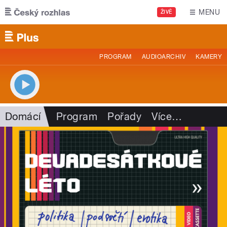
Přejít k hlavnímu obsahu
MENU
ŽIVĚ
PROGRAM
AUDIOARCHIV
KAMERY
Domácí
Program
Pořady
Více
…