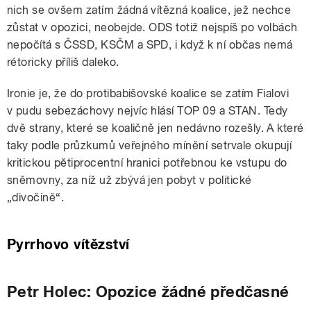
nich se ovšem zatím žádná vítězná koalice, jež nechce
zůstat v opozici, neobejde. ODS totiž nejspíš po volbách
nepočítá s ČSSD, KSČM a SPD, i když k ní občas nemá
rétoricky příliš daleko.
Ironie je, že do protibabišovské koalice se zatím Fialovi
v pudu sebezáchovy nejvíc hlásí TOP 09 a STAN. Tedy
dvě strany, které se koaličně jen nedávno rozešly. A které
taky podle průzkumů veřejného mínění setrvale okupují
kritickou pětiprocentní hranici potřebnou ke vstupu do
sněmovny, za níž už zbývá jen pobyt v politické
„divočině“.
Pyrrhovo vítězství
Petr Holec: Opozice žádné předčasné