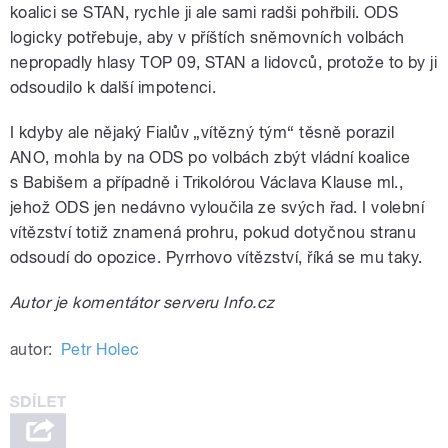
koalici se STAN, rychle ji ale sami radši pohřbili. ODS
logicky potřebuje, aby v příštích sněmovních volbách
nepropadly hlasy TOP 09, STAN a lidovců, protože to by ji
odsoudilo k další impotenci.
I kdyby ale nějaký Fialův „vítězný tým“ těsně porazil
ANO, mohla by na ODS po volbách zbýt vládní koalice
s Babišem a případně i Trikolórou Václava Klause ml.,
jehož ODS jen nedávno vyloučila ze svých řad. I volební
vítězství totiž znamená prohru, pokud dotyčnou stranu
odsoudí do opozice. Pyrrhovo vítězství, říká se mu taky.
Autor je komentátor serveru Info.cz
autor:
Petr Holec