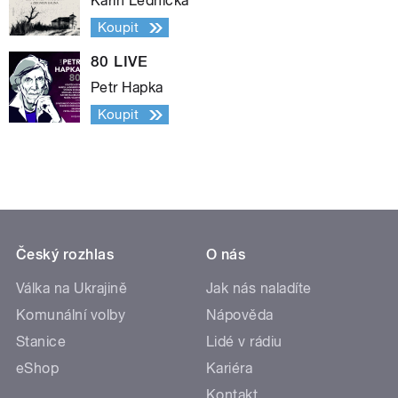
Karin Lednická
Koupit
80 LIVE
Petr Hapka
Koupit
Český rozhlas
O nás
Válka na Ukrajině
Jak nás naladíte
Komunální volby
Nápověda
Stanice
Lidé v rádiu
eShop
Kariéra
Kontakt