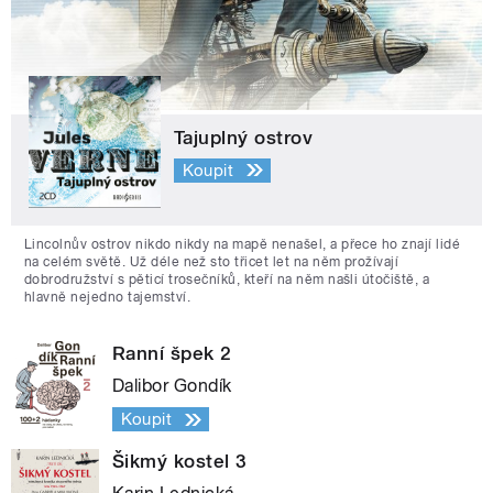
Tajuplný ostrov
Koupit
Lincolnův ostrov nikdo nikdy na mapě nenašel, a přece ho znají lidé
na celém světě. Už déle než sto třicet let na něm prožívají
dobrodružství s pěticí trosečníků, kteří na něm našli útočiště, a
hlavně nejedno tajemství.
Ranní špek 2
Dalibor Gondík
Koupit
Šikmý kostel 3