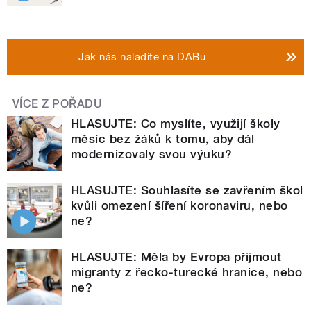
Jak nás naladíte na DABu
VÍCE Z POŘADU
HLASUJTE: Co myslíte, využijí školy
měsíc bez žáků k tomu, aby dál
modernizovaly svou výuku?
HLASUJTE: Souhlasíte se zavřením škol
kvůli omezení šíření koronaviru, nebo
ne?
HLASUJTE: Měla by Evropa přijmout
migranty z řecko-turecké hranice, nebo
ne?