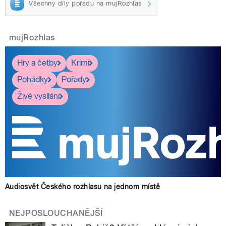
Všechny díly pořadu na mujRozhlas
mujRozhlas
Hry a četby
Krimi
Pohádky
Pořady
Živé vysílání
Audiosvět Českého rozhlasu na jednom místě
NEJPOSLOUCHANĚJŠÍ