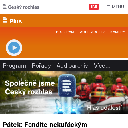
Přejít k hlavnímu obsahu
MENU
ŽIVĚ
PROGRAM
AUDIOARCHIV
KAMERY
Program
Pořady
Audioarchiv
Více
…
Pátek: Fandíte nekuřáckým