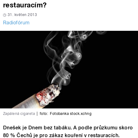
restauracím?
31. květen 2013
Radiofórum
Zapálená cigareta
|
foto:
Fotobanka stock.xchng
Dnešek je Dnem bez tabáku. A podle průzkumu skoro
80 % Čechů je pro zákaz kouření v restauracích.