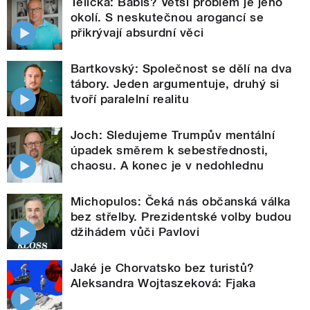
Telička: Babiš? Větší problém je jeho
okolí. S neskutečnou arogancí se
přikrývají absurdní věci
Bartkovský: Společnost se dělí na dva
tábory. Jeden argumentuje, druhý si
tvoří paralelní realitu
Joch: Sledujeme Trumpův mentální
úpadek směrem k sebestřednosti,
chaosu. A konec je v nedohlednu
Michopulos: Čeká nás občanská válka
bez střelby. Prezidentské volby budou
džihádem vůči Pavlovi
Jaké je Chorvatsko bez turistů?
Aleksandra Wojtaszeková: Fjaka