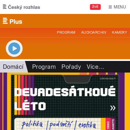
Přejít k hlavnímu obsahu
MENU
ŽIVĚ
PROGRAM
AUDIOARCHIV
KAMERY
Domácí
Program
Pořady
Více
…