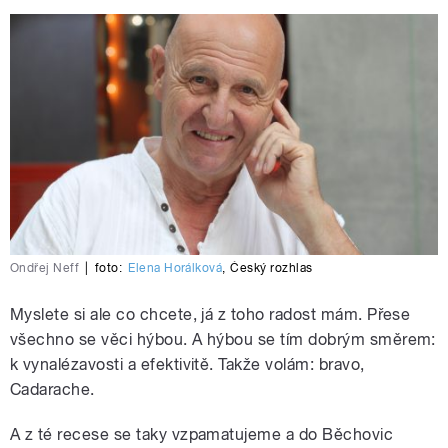
Ondřej Neff
|
foto:
Elena Horálková
,
Český rozhlas
Myslete si ale co chcete, já z toho radost mám. Přese
všechno se věci hýbou. A hýbou se tím dobrým směrem:
k vynalézavosti a efektivitě. Takže volám: bravo,
Cadarache.
A z té recese se taky vzpamatujeme a do Běchovic