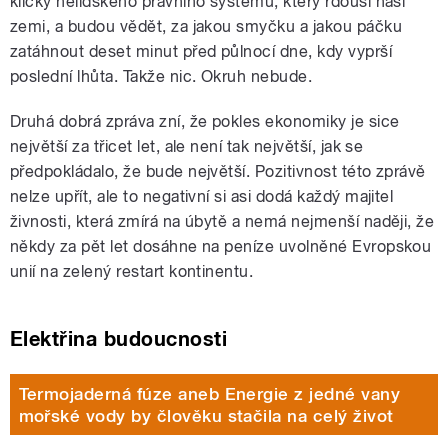
kličky nelidského právního systému, který rdousí naši
zemi, a budou vědět, za jakou smyčku a jakou páčku
zatáhnout deset minut před půlnocí dne, kdy vyprší
poslední lhůta. Takže nic. Okruh nebude.
Druhá dobrá zpráva zní, že pokles ekonomiky je sice
největší za třicet let, ale není tak největší, jak se
předpokládalo, že bude největší. Pozitivnost této zprávě
nelze upřít, ale to negativní si asi dodá každý majitel
živnosti, která zmírá na úbytě a nemá nejmenší naději, že
někdy za pět let dosáhne na peníze uvolněné Evropskou
unií na zelený restart kontinentu.
Elektřina budoucnosti
Termojaderná fúze aneb Energie z jedné vany
mořské vody by člověku stačila na celý život