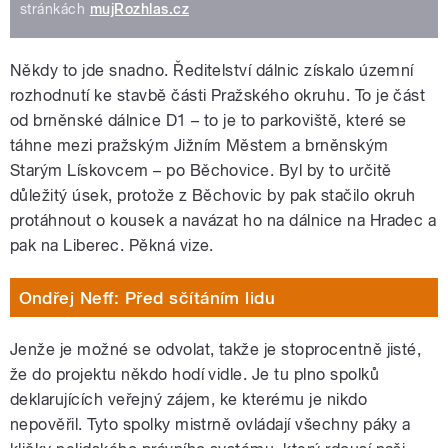
stránkách
mujRozhlas.cz
Někdy to jde snadno. Ředitelství dálnic získalo územní
rozhodnutí ke stavbě části Pražského okruhu. To je část
od brněnské dálnice D1 – to je to parkoviště, které se
táhne mezi pražským Jižním Městem a brněnským
Starým Lískovcem – po Běchovice. Byl by to určitě
důležitý úsek, protože z Běchovic by pak stačilo okruh
protáhnout o kousek a navázat ho na dálnice na Hradec a
pak na Liberec. Pěkná vize.
Ondřej Neff: Před sčítáním lidu
Jenže je možné se odvolat, takže je stoprocentně jisté,
že do projektu někdo hodí vidle. Je tu plno spolků
deklarujících veřejný zájem, ke kterému je nikdo
nepověřil. Tyto spolky mistrně ovládají všechny páky a