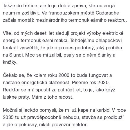
Takže do třetice, ale to je dobrá zpráva, kterou ani já
neumím zošklivit. Ve francouzském městě Cadarache
začala montáž mezinárodního termonukleárního reaktoru.
Víte, od mých deseti let sleduji projekt výroby elektrické
energie termonukleární reakcí. Tehdejšímu chlapečkovi
tenkrát vysvětlili, že jde o proces podobný, jaký probíhá
na Slunci. Moc se mi zalíbil, psaly se o něm články a
knížky.
Čekalo se, že kolem roku 2000 to bude fungovat a
nastane energetická blaženost. Píšeme rok 2020.
Reaktor se má spustit za patnáct let, to je, jako když
luskne prsty. Mám z toho radost.
Možná si leckdo pomyslí, že mi už kape na karbid. V roce
2035 tu už pravděpodobně nebudu, stavba se prodlouží
a jde o pokusný, nikoli provozní reaktor.