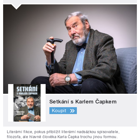
Setkání s Karlem Čapkem
Koupit
Literární fikce, pokus přiblížit literární nadsázkou spisovatele,
filozofa, ale hlavně člověka Karla Čapka trochu jinou formou.