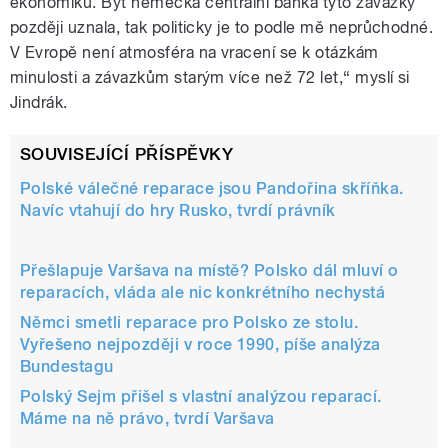
ekonomiku. Byť německá centrální banka tyto závazky
později uznala, tak politicky je to podle mě neprůchodné.
V Evropě není atmosféra na vracení se k otázkám
minulosti a závazkům starým více než 72 let,“ myslí si
Jindrák.
SOUVISEJÍCÍ PŘÍSPĚVKY
Polské válečné reparace jsou Pandořina skříňka.
Navíc vtahují do hry Rusko, tvrdí právník
Přešlapuje Varšava na místě? Polsko dál mluví o
reparacích, vláda ale nic konkrétního nechystá
Němci smetli reparace pro Polsko ze stolu.
Vyřešeno nejpozději v roce 1990, píše analýza
Bundestagu
Polský Sejm přišel s vlastní analýzou reparací.
Máme na ně právo, tvrdí Varšava