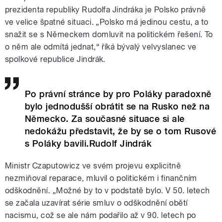
prezidenta republiky Rudolfa Jindráka je Polsko právně
ve velice špatné situaci. „Polsko má jedinou cestu, a to
snažit se s Německem domluvit na politickém řešení. To
o něm ale odmítá jednat,“ říká bývalý velvyslanec ve
spolkové republice Jindrák.
Po právní stránce by pro Poláky paradoxně
bylo jednodušší obrátit se na Rusko než na
Německo. Za současné situace si ale
nedokážu představit, že by se o tom Rusové
s Poláky bavili.Rudolf Jindrák
Ministr Czaputowicz ve svém projevu explicitně
nezmiňoval reparace, mluvil o politickém i finančním
odškodnění. „Možné by to v podstatě bylo. V 50. letech
se začala uzavírat série smluv o odškodnění obětí
nacismu, což se ale nám podařilo až v 90. letech po