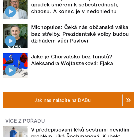
úpadek směrem k sebestřednosti,
chaosu. A konec je v nedohlednu
Michopulos: Čeká nás občanská válka
bez střelby. Prezidentské volby budou
džihádem vůči Pavlovi
Jaké je Chorvatsko bez turistů?
Aleksandra Wojtaszeková: Fjaka
Jak nás naladíte na DABu
VÍCE Z POŘADU
V předepisování léků sestrami nevidím
problém, říká Šochmanová. Kubek: