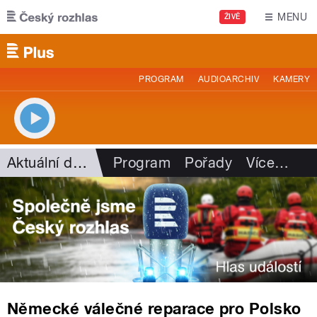
Přejít k hlavnímu obsahu
MENU
ŽIVĚ
PROGRAM
AUDIOARCHIV
KAMERY
Aktuální dění
Program
Pořady
Více
…
Německé válečné reparace pro Polsko