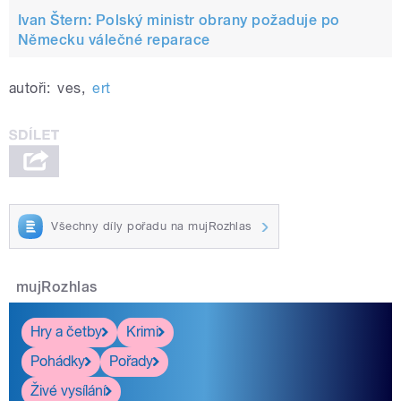
Ivan Štern: Polský ministr obrany požaduje po
Německu válečné reparace
autoři:
ves
,
ert
Všechny díly pořadu na mujRozhlas
mujRozhlas
Hry a četby
Krimi
Pohádky
Pořady
Živé vysílání