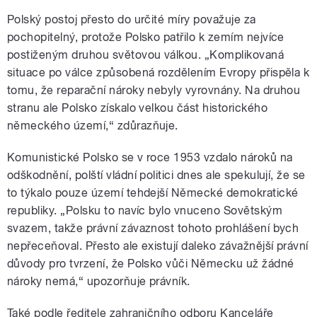
Polský postoj přesto do určité míry považuje za
pochopitelný, protože Polsko patřilo k zemím nejvíce
postiženým druhou světovou válkou. „Komplikovaná
situace po válce způsobená rozdělením Evropy přispěla k
tomu, že reparační nároky nebyly vyrovnány. Na druhou
stranu ale Polsko získalo velkou část historického
německého území,“ zdůrazňuje.
Komunistické Polsko se v roce 1953 vzdalo nároků na
odškodnění, polští vládní politici dnes ale spekulují, že se
to týkalo pouze území tehdejší Německé demokratické
republiky. „Polsku to navíc bylo vnuceno Sovětským
svazem, takže právní závaznost tohoto prohlášení bych
nepřeceňoval. Přesto ale existují daleko závažnější právní
důvody pro tvrzení, že Polsko vůči Německu už žádné
nároky nemá,“ upozorňuje právník.
Také podle ředitele zahraničního odboru Kanceláře