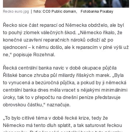
Řecko euro.jpg
|
foto:
CC0 Public domain
,
Fotobanka Pixabay
Řecko sice část reparací od Německa obdrželo, ale byl
to pouhý zlomek válečných škod. „Německo říkalo, že
konečné uzavření reparačních nároků odloží až po
sjednocení – k němu došlo, ale k reparacím v plné výši už
ne,“ popisuje Rozehnal.
Řecká centrální banka navíc v době okupace půjčila
Říšské bance zhruba půl miliardy říšských marek. „Byla
to vynucená a bezúročná půjčka, a pokud by ji německá
centrální banka dnes měla vracet s nějakými minimálními
úroky, tak to v přepočtu na dnešní peníze představuje
obrovskou částku,“ naznačuje.
„To bylo citlivé téma v době řecké krize, tedy že
Německo má tento dluh splatit, a tak saturovat řeckou