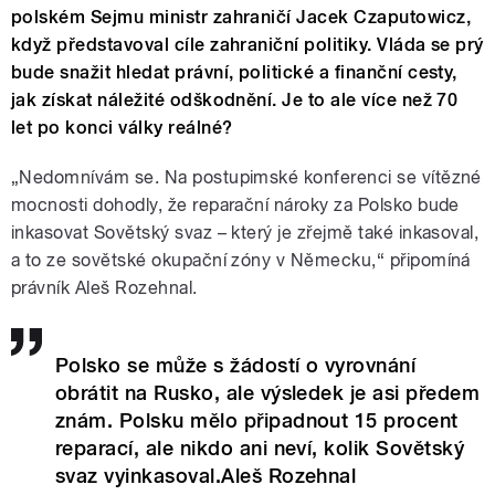
polském Sejmu ministr zahraničí Jacek Czaputowicz,
když představoval cíle zahraniční politiky. Vláda se prý
bude snažit hledat právní, politické a finanční cesty,
jak získat náležité odškodnění. Je to ale více než 70
let po konci války reálné?
„Nedomnívám se. Na postupimské konferenci se vítězné
mocnosti dohodly, že reparační nároky za Polsko bude
inkasovat Sovětský svaz – který je zřejmě také inkasoval,
a to ze sovětské okupační zóny v Německu,“ připomíná
právník Aleš Rozehnal.
Polsko se může s žádostí o vyrovnání
obrátit na Rusko, ale výsledek je asi předem
znám. Polsku mělo připadnout 15 procent
reparací, ale nikdo ani neví, kolik Sovětský
svaz vyinkasoval.Aleš Rozehnal