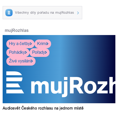
Všechny díly pořadu na mujRozhlas
mujRozhlas
Hry a četby
Krimi
Pohádky
Pořady
Živé vysílání
Audiosvět Českého rozhlasu na jednom místě