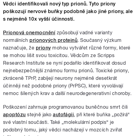
Vědci identifikovali nový typ prionů. Tyto priony
poškozují nervové buňky podobně jako jiné priony, ale
s nejméně 10x vyšší účinností.
Prionová onemocnění
způsobují vadné varianty
normálních
prionových proteinů
. Současný výzkum
naznačuje, že
priony
mohou vytvářet různé formy, které
se mohou lišit svou toxicitou. Vědcům ze Scripps
Research Institute se nyní podařilo identifikovat dosud
nejnebezpečnější známou formu prionů. Toxické priony,
zkráceně TPrP, zabíjejí neurony nejméně desetkrát
účinněji než podobné priony (PrPSC), které vyvolávají
nemoc šílených krav a další neurodegenerativní choroby.
Poškození zahrnuje programovanou buněčnou smrt čili
apoptózu
stejně jako
autofágii
, při které buňka „požírá“
své vlastní součásti. Také „molekulární podpis“ je
podobný tomu, jaký vědci nacházejí v mozcích zvířat