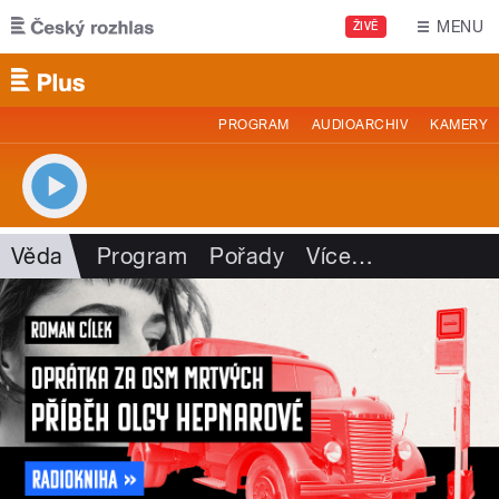
Přejít k hlavnímu obsahu
MENU
ŽIVĚ
PROGRAM
AUDIOARCHIV
KAMERY
Věda
Program
Pořady
Více
…