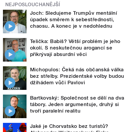
NEJPOSLOUCHANĚJŠÍ
Joch: Sledujeme Trumpův mentální
úpadek směrem k sebestřednosti,
chaosu. A konec je v nedohlednu
Telička: Babiš? Větší problém je jeho
okolí. S neskutečnou arogancí se
přikrývají absurdní věci
Michopulos: Čeká nás občanská válka
bez střelby. Prezidentské volby budou
džihádem vůči Pavlovi
Bartkovský: Společnost se dělí na dva
tábory. Jeden argumentuje, druhý si
tvoří paralelní realitu
Jaké je Chorvatsko bez turistů?