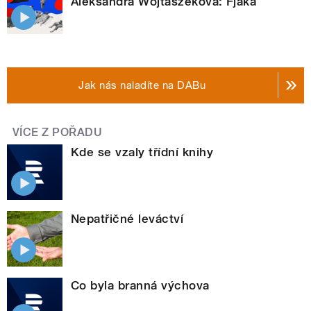
Aleksandra Wojtaszeková: Fjaka
Jak nás naladíte na DABu
VÍCE Z POŘADU
Kde se vzaly třídní knihy
Nepatřičné leváctví
Co byla branná výchova