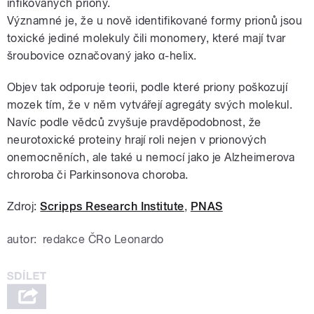
infikovaných priony.
Významné je, že u nově identifikované formy prionů jsou
toxické jediné molekuly čili monomery, které mají tvar
šroubovice označovaný jako α-helix.
Objev tak odporuje teorii, podle které priony poškozují
mozek tím, že v něm vytvářejí agregáty svých molekul.
Navíc podle vědců zvyšuje pravděpodobnost, že
neurotoxické proteiny hrají roli nejen v prionových
onemocněních, ale také u nemocí jako je Alzheimerova
chroroba či Parkinsonova choroba.
Zdroj:
Scripps Research Institute
,
PNAS
autor:
redakce ČRo Leonardo