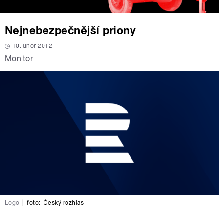
Nejnebezpečnější priony
10. únor 2012
Monitor
Logo
|
foto:
Český rozhlas