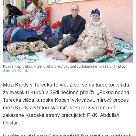
Kurdští uprchlíci, kteří utekli před brutalitou Islámského státu
|
foto:
Jaromír Marek
Mezi Kurdy v Turecku to vře. Zlobí se na tureckou vládu,
že masakru Kurdů v Sýrii nečinně přihlíží. „Pokud nechá
Turecká vláda kurdské Kobani vykrvácet, mírový proces
mezi Kurdy a vládou skončí", vzkázal z vězení šéf
zakázané Kurdské strany pracujících PKK, Abdullah
Ocalan.