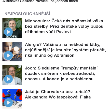
Audiosvět Českého rozhlasu na jednom místě
NEJPOSLOUCHANĚJŠÍ
Michopulos: Čeká nás občanská válka
bez střelby. Prezidentské volby budou
džihádem vůči Pavlovi
Alergie? Většinou na neškodné látky,
nejúčinnější je imunitní systém přeučit,
říká imunolog Abramson
Joch: Sledujeme Trumpův mentální
úpadek směrem k sebestřednosti,
chaosu. A konec je v nedohlednu
Jaké je Chorvatsko bez turistů?
Aleksandra Wojtaszeková: Fjaka