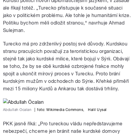
Kurdští politici hovoří diplomatičtějším jazykem, v zásadě
ale říkají totéž. „Turecko přistupuje k současné situaci
jako v politickém problému. Ale tohle je humanitární krize.
Politiku bychom měli odložit stranou,“ navrhuje Ahmad
Sulejman.
Turecko má pro zdrženlivý postoj své důvody. Kurdskou
stranu pracujících považují za teroristickou organizaci,
stejně tak jako kurdské milice, které bojují v Sýrii. Obávají
se toho, že by se obě kurdské ozbrojené frakce mohly
spojit a ukončit mírový proces v Turecku. Proto brání
kurdským mužům v odchodech do Sýrie. Křehké příměří
mezi 15 miliony Kurdů a Ankarou tak dostává trhliny.
Abdullah Öcalan
|
foto:
Wikimedia Commons
,
Halil Uysal
PKK jasně říká: „Pro tureckou vládu nepředstavujeme
nebezpečí, chceme jen bránit naše kurdské domovy