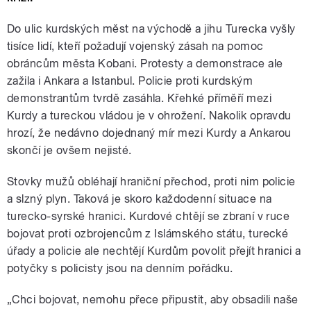
Do ulic kurdských měst na východě a jihu Turecka vyšly
tisíce lidí, kteří požadují vojenský zásah na pomoc
obráncům města Kobani. Protesty a demonstrace ale
zažila i Ankara a Istanbul. Policie proti kurdským
demonstrantům tvrdě zasáhla. Křehké příměří mezi
Kurdy a tureckou vládou je v ohrožení. Nakolik opravdu
hrozí, že nedávno dojednaný mír mezi Kurdy a Ankarou
skončí je ovšem nejisté.
Stovky mužů obléhají hraniční přechod, proti nim policie
a slzný plyn. Taková je skoro každodenní situace na
turecko-syrské hranici. Kurdové chtějí se zbraní v ruce
bojovat proti ozbrojencům z Islámského státu, turecké
úřady a policie ale nechtějí Kurdům povolit přejít hranici a
potyčky s policisty jsou na denním pořádku.
„Chci bojovat, nemohu přece připustit, aby obsadili naše