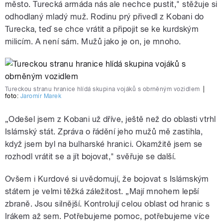
město. Turecká armáda nás ale nechce pustit," stěžuje si
odhodlaný mladý muž. Rodinu prý přivedl z Kobani do
Turecka, teď se chce vrátit a připojit se ke kurdským
milicím. A není sám. Mužů jako je on, je mnoho.
Tureckou stranu hranice hlídá skupina vojáků s obrněným vozidlem
|
foto:
Jaromír Marek
„Odešel jsem z Kobani už dříve, ještě než do oblasti vtrhl
Islámský stát. Zpráva o řádění jeho mužů mě zastihla,
když jsem byl na bulharské hranici. Okamžitě jsem se
rozhodl vrátit se a jít bojovat," svěřuje se další.
Ovšem i Kurdové si uvědomují, že bojovat s Islámským
státem je velmi těžká záležitost. „Mají mnohem lepší
zbraně. Jsou silnější. Kontrolují celou oblast od hranic s
Irákem až sem. Potřebujeme pomoc, potřebujeme více