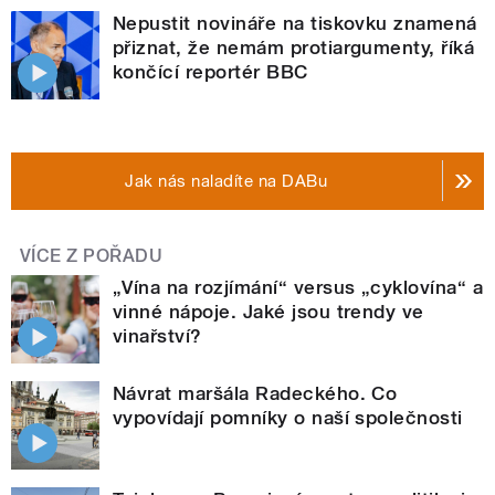
Nepustit novináře na tiskovku znamená
přiznat, že nemám protiargumenty, říká
končící reportér BBC
Jak nás naladíte na DABu
VÍCE Z POŘADU
„Vína na rozjímání“ versus „cyklovína“ a
vinné nápoje. Jaké jsou trendy ve
vinařství?
Návrat maršála Radeckého. Co
vypovídají pomníky o naší společnosti