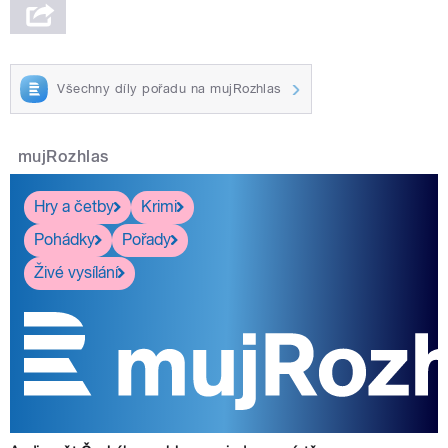
Všechny díly pořadu na mujRozhlas
mujRozhlas
Hry a četby
Krimi
Pohádky
Pořady
Živé vysílání