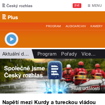
Přejít k hlavnímu obsahu
MENU
ŽIVĚ
PROGRAM
AUDIOARCHIV
KAMERY
Aktuální dění
Program
Pořady
Více
…
Napětí mezi Kurdy a tureckou vládou