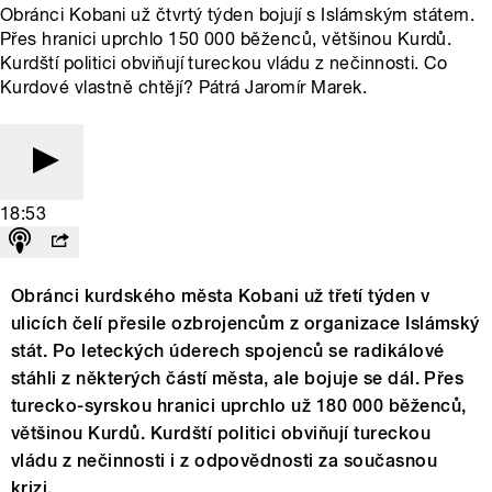
Obránci Kobani už čtvrtý týden bojují s Islámským státem.
Přes hranici uprchlo 150 000 běženců, většinou Kurdů.
Kurdští politici obviňují tureckou vládu z nečinnosti. Co
Kurdové vlastně chtějí? Pátrá Jaromír Marek.
18:53
Obránci kurdského města Kobani už třetí týden v
ulicích čelí přesile ozbrojencům z organizace Islámský
stát. Po leteckých úderech spojenců se radikálové
stáhli z některých částí města, ale bojuje se dál. Přes
turecko-syrskou hranici uprchlo už 180 000 běženců,
většinou Kurdů. Kurdští politici obviňují tureckou
vládu z nečinnosti i z odpovědnosti za současnou
krizi.