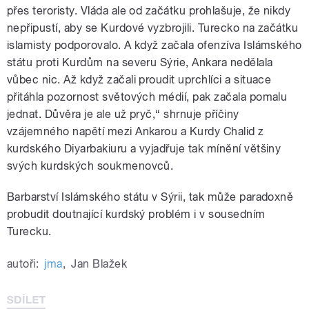
přes teroristy. Vláda ale od začátku prohlašuje, že nikdy
nepřipustí, aby se Kurdové vyzbrojili. Turecko na začátku
islamisty podporovalo. A když začala ofenzíva Islámského
státu proti Kurdům na severu Sýrie, Ankara nedělala
vůbec nic. Až když začali proudit uprchlíci a situace
přitáhla pozornost světových médií, pak začala pomalu
jednat. Důvěra je ale už pryč,“ shrnuje příčiny
vzájemného napětí mezi Ankarou a Kurdy Chalid z
kurdského Diyarbakiuru a vyjadřuje tak mínění většiny
svých kurdských soukmenovců.
Barbarství Islámského státu v Sýrii, tak může paradoxně
probudit doutnající kurdský problém i v sousedním
Turecku.
autoři:
jma
,
Jan Blažek