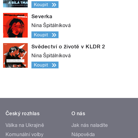
Koupit
Severka
Nina Špitálníková
Koupit
Svědectví o životě v KLDR 2
Nina Špitálníková
Koupit
Český rozhlas
O nás
Válka na Ukrajině
Jak nás naladíte
Komunální volby
Nápověda