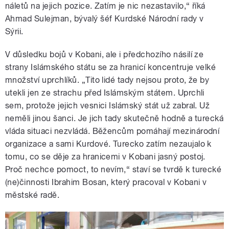
náletů na jejich pozice. Zatím je nic nezastavilo,“ říká
Ahmad Sulejman, bývalý šéf Kurdské Národní rady v
Sýrii.
V důsledku bojů v Kobani, ale i předchozího násilí ze
strany Islámského státu se za hranicí koncentruje velké
množství uprchlíků. „Tito lidé tady nejsou proto, že by
utekli jen ze strachu před Islámským státem. Uprchli
sem, protože jejich vesnici Islámský stát už zabral. Už
neměli jinou šanci. Je jich tady skutečně hodně a turecká
vláda situaci nezvládá. Běžencům pomáhají mezinárodní
organizace a sami Kurdové. Turecko zatím nezaujalo k
tomu, co se děje za hranicemi v Kobani jasný postoj.
Proč nechce pomoct, to nevím,“ staví se tvrdě k turecké
(ne)činnosti Ibrahim Bosan, který pracoval v Kobani v
městské radě.