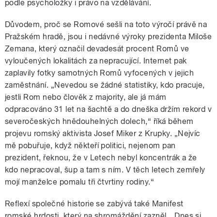
podle psycholožky i právo na vzdělávání.
Důvodem, proč se Romové sešli na toto výročí právě na
Pražském hradě, jsou i nedávné výroky prezidenta Miloše
Zemana, který označil devadesát procent Romů ve
vyloučených lokalitách za nepracující. Internet pak
zaplavily fotky samotných Romů vyfocených v jejich
zaměstnání. „Nevedou se žádné statistiky, kdo pracuje,
jestli Rom nebo člověk z majority, ale já mám
odpracováno 31 let na šachtě a do dneška držím rekord v
severočeských hnědouhelných dolech,“ říká během
projevu romský aktivista Josef Miker z Krupky. „Nejvíc
mě pobuřuje, když někteří politici, nejenom pan
prezident, řeknou, že v Letech nebyl koncentrák a že
kdo nepracoval, šup a tam s ním. V těch letech zemřely
mojí manželce pomalu tři čtvrtiny rodiny.“
Reflexí společné historie se zabývá také Manifest
romské hrdosti, který na shromáždění zazněl. „Dnes si