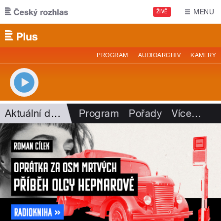
Přejít k hlavnímu obsahu
MENU
ŽIVĚ
PROGRAM
AUDIOARCHIV
KAMERY
Aktuální dění
Program
Pořady
Více
…