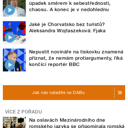
úpadek směrem k sebestřednosti,
chaosu. A konec je v nedohlednu
Jaké je Chorvatsko bez turistů?
Aleksandra Wojtaszeková: Fjaka
Nepustit novináře na tiskovku znamená
přiznat, že nemám protiargumenty, říká
končící reportér BBC
Jak nás naladíte na DABu
VÍCE Z POŘADU
Na oslavách Mezinárodního dne
romského jazyka se připomínala romská