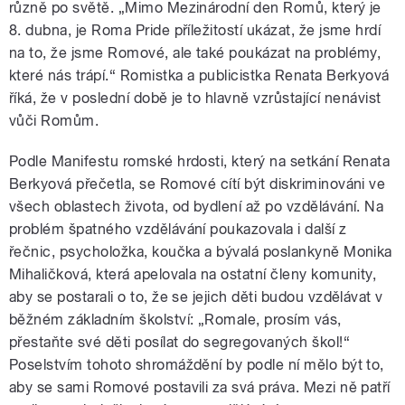
různě po světě. „Mimo Mezinárodní den Romů, který je
8. dubna, je Roma Pride příležitostí ukázat, že jsme hrdí
na to, že jsme Romové, ale také poukázat na problémy,
které nás trápí.“ Romistka a publicistka Renata Berkyová
říká, že v poslední době je to hlavně vzrůstající nenávist
vůči Romům.
Podle Manifestu romské hrdosti, který na setkání Renata
Berkyová přečetla, se Romové cítí být diskriminováni ve
všech oblastech života, od bydlení až po vzdělávání. Na
problém špatného vzdělávání poukazovala i další z
řečnic, psycholožka, koučka a bývalá poslankyně Monika
Mihaličková, která apelovala na ostatní členy komunity,
aby se postarali o to, že se jejich děti budou vzdělávat v
běžném základním školství: „Romale, prosím vás,
přestaňte své děti posílat do segregovaných škol!“
Poselstvím tohoto shromáždění by podle ní mělo být to,
aby se sami Romové postavili za svá práva. Mezi ně patří