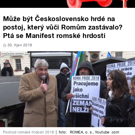
Může být Československo hrdé na
postoj, který vůči Romům zastávalo?
Ptá se Manifest romské hrdosti
30. říjen 2018
Pochod romské hrdosti 2018
|
foto:
ROMEA, o. s.
,
Youtube .com