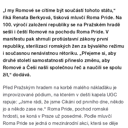
„I my Romové se cítíme být součástí tohoto státu,“
říká Renata Berkyová, tisková mluvčí Roma Pride. Na
100. výročí založení republiky se na Pražském hradě
sešli i čeští Romové na pochodu Roma Pride. V
manifestu pak shrnuli protiústavní zákony první
republiky, sterilizaci romských žen za bývalého režimu
i současnou nenávistnou rétoriku. „Přejeme si, aby
druhé století samostatnosti přineslo změnu, aby
Romové a Češi našli společnou řeč a naučili se spolu
žít,“ dodává.
Před Pražským hradem na korbě malého náklaďáku je
improvizované pódium, na kterém v dešti kapela UGC
rapuje: „Jsme rádi, že jsme Cikáni od prvního dne, někdo
jo a někdo zase ne.“ Roma Pride, pochod romské
hrdosti, se koná v Praze už posedmé. Podle mluvčí
Roma Pride se jedná o mezinárodní akci, která se děje