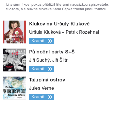
Literární fikce, pokus přiblížit literární nadsázkou spisovatele,
filozofa, ale hlavně člověka Karla Čapka trochu jinou formou.
Klukoviny Uršuly Klukové
Uršula Kluková – Patrik Rozehnal
Koupit
Půlnoční párty S+Š
Jiří Suchý, Jiří Šlitr
Koupit
Tajuplný ostrov
Jules Verne
Koupit