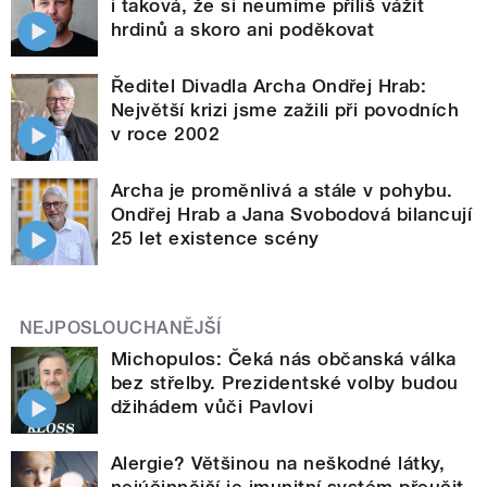
i taková, že si neumíme příliš vážit
hrdinů a skoro ani poděkovat
Ředitel Divadla Archa Ondřej Hrab:
Největší krizi jsme zažili při povodních
v roce 2002
Archa je proměnlivá a stále v pohybu.
Ondřej Hrab a Jana Svobodová bilancují
25 let existence scény
NEJPOSLOUCHANĚJŠÍ
Michopulos: Čeká nás občanská válka
bez střelby. Prezidentské volby budou
džihádem vůči Pavlovi
Alergie? Většinou na neškodné látky,