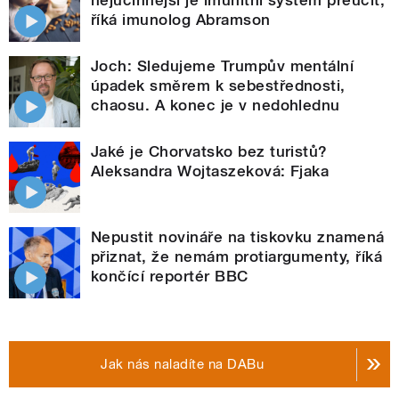
nejúčinnější je imunitní systém přeučit,
říká imunolog Abramson
Joch: Sledujeme Trumpův mentální
úpadek směrem k sebestřednosti,
chaosu. A konec je v nedohlednu
Jaké je Chorvatsko bez turistů?
Aleksandra Wojtaszeková: Fjaka
Nepustit novináře na tiskovku znamená
přiznat, že nemám protiargumenty, říká
končící reportér BBC
Jak nás naladíte na DABu