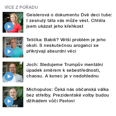
VÍCE Z POŘADU
Geislerová o dokumentu Dvě deci tuše:
I zesnulý táta vás může vést. Chtěla
jsem ukázat jeho křehkost
Telička: Babiš? Větší problém je jeho
okolí. S neskutečnou arogancí se
přikrývají absurdní věci
Joch: Sledujeme Trumpův mentální
úpadek směrem k sebestřednosti,
chaosu. A konec je v nedohlednu
Michopulos: Čeká nás občanská válka
bez střelby. Prezidentské volby budou
džihádem vůči Pavlovi