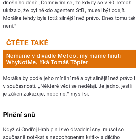
dnešního dění: „Domnívám se, že kdyby se v 90. letech
ukázalo, že byl někdo agentem StB, musel být odejít.
Morálka tehdy byla totiž silnější než právo. Dnes tomu tak
není.
“
Nemáme v divadle MeToo, my máme hnutí
WhyNotMe, říká Tomáš Töpfer
Morálka by podle jeho mínění měla být silnější než právo i
v současnosti.
„
Některé věci se nedělají. Je jedno, jestli
je zákon zakazuje, nebo ne,“ myslí si.
Plnění snů
Když si Ondřej Hrab plnil své divadelní sny, musel se
současně potýkat s nepochopením kritiky a dílčího