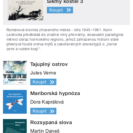
Šikmý kostel 3
Koupit
Románová kronika ztraceného města - léta 1945–1961. Karin
Lednická předkládá do značné míry převratný, dosavadní paradigma
měnící obraz hornického regionu, jehož zahlazenou historii stále
překrývá tlustá vrstva mýtů a zakořeněných stereotypů o „černé
zemi a rudém kraji“.
Tajuplný ostrov
Jules Verne
Koupit
Mariborská hypnóza
Dora Kaprálová
Koupit
Rozsypaná slova
Martin Daneš