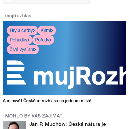
mujRozhlas
Hry a četby
Krimi
Pohádky
Pořady
Živé vysílání
Audiosvět Českého rozhlasu na jednom místě
MOHLO BY VÁS ZAJÍMAT
Jan P. Muchow: Česká nátura je