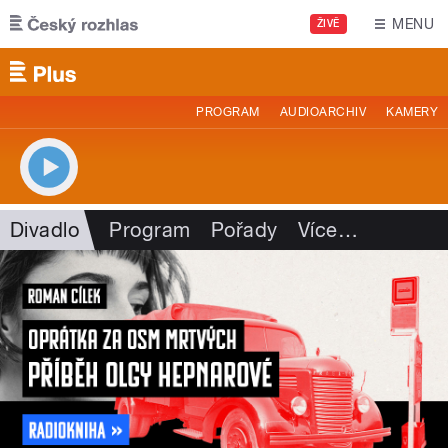
Přejít k hlavnímu obsahu
MENU
ŽIVĚ
PROGRAM
AUDIOARCHIV
KAMERY
Divadlo
Program
Pořady
Více
…