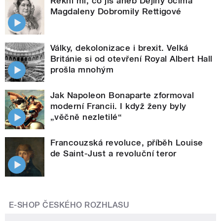
Řekni mi, co jíš aneb Dějiny očima
Magdaleny Dobromily Rettigové
Války, dekolonizace i brexit. Velká
Británie si od otevření Royal Albert Hall
prošla mnohým
Jak Napoleon Bonaparte zformoval
moderní Francii. I když ženy byly
„věčně nezletilé“
Francouzská revoluce, příběh Louise
de Saint-Just a revoluční teror
E-SHOP ČESKÉHO ROZHLASU