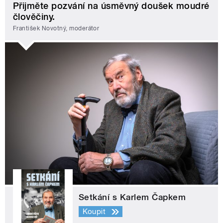
Přijměte pozvání na úsměvný doušek moudré
člověčiny.
František Novotný, moderátor
Setkání s Karlem Čapkem
Koupit