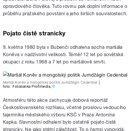
opravdového člověka. Tuto rovinu pak doplní informace o
průběhu pražského povstání a jeho širších souvislostech.
Pojato čistě stranicky
9. května 1980 byla v Bubenči odhalena socha maršála
Koněva v nadživotní velikosti. Téměř 12 let po sovětské
okupaci z roku 1968 a 7 let po maršálově smrti.
Maršál Koněv a mongolský politik Jumdžágín Cedenbal
|
foto:
Fotobanka Profimedia
,
©
Atmosféru této akce zachycuje dobová reportáž
Československého rozhlasu, včetně proslovu vedoucího
tajemníka městského výboru KSČ v Praze Antonína
Kapka. Slavnostní odhalení bylo ostatně pojato čistě
stranicky. Ne jako státní záležitost, To o čemsi vypovídá.