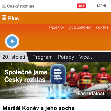
Přejít k hlavnímu obsahu
MENU
ŽIVĚ
PROGRAM
AUDIOARCHIV
KAMERY
20. století
Program
Pořady
Více
…
Maršál Koněv a jeho socha