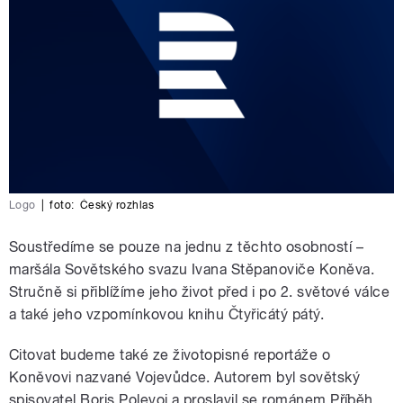
Logo
|
foto:
Český rozhlas
Soustředíme se pouze na jednu z těchto osobností –
maršála Sovětského svazu Ivana Stěpanoviče Koněva.
Stručně si přiblížíme jeho život před i po 2. světové válce
a také jeho vzpomínkovou knihu Čtyřicátý pátý.
Citovat budeme také ze životopisné reportáže o
Koněvovi nazvané Vojevůdce. Autorem byl sovětský
spisovatel Boris Polevoj a proslavil se románem Příběh