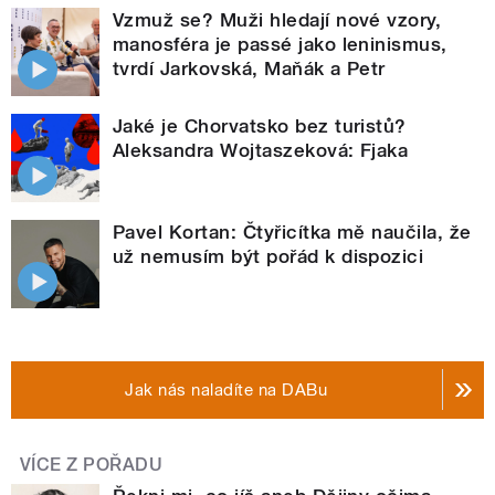
Vzmuž se? Muži hledají nové vzory,
manosféra je passé jako leninismus,
tvrdí Jarkovská, Maňák a Petr
Jaké je Chorvatsko bez turistů?
Aleksandra Wojtaszeková: Fjaka
Pavel Kortan: Čtyřicítka mě naučila, že
už nemusím být pořád k dispozici
Jak nás naladíte na DABu
VÍCE Z POŘADU