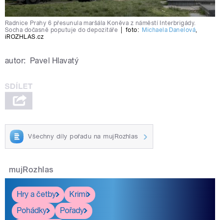
Radnice Prahy 6 přesunula maršála Koněva z náměstí Interbrigády.
Socha dočasně poputuje do depozitáře
|
foto:
Michaela Danelová
,
iROZHLAS.cz
autor:
Pavel Hlavatý
Všechny díly pořadu na mujRozhlas
mujRozhlas
Hry a četby
Krimi
Pohádky
Pořady