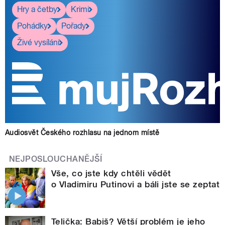
Hry a četby
Krimi
Pohádky
Pořady
Živé vysílání
Audiosvět Českého rozhlasu na jednom místě
NEJPOSLOUCHANĚJŠÍ
Vše, co jste kdy chtěli vědět
o Vladimiru Putinovi a báli jste se zeptat
Telička: Babiš? Větší problém je jeho