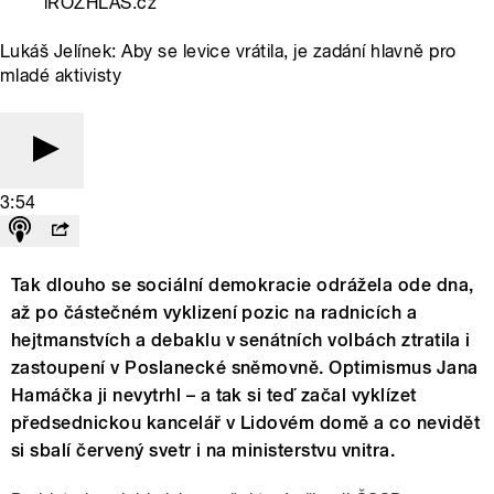
iROZHLAS.cz
Lukáš Jelínek: Aby se levice vrátila, je zadání hlavně pro
mladé aktivisty
3:54
Tak dlouho se sociální demokracie odrážela ode dna,
až po částečném vyklizení pozic na radnicích a
hejtmanstvích a debaklu v senátních volbách ztratila i
zastoupení v Poslanecké sněmovně. Optimismus Jana
Hamáčka ji nevytrhl – a tak si teď začal vyklízet
předsednickou kancelář v Lidovém domě a co nevidět
si sbalí červený svetr i na ministerstvu vnitra.