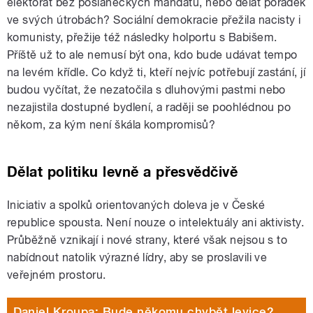
elektorát bez poslaneckých mandátů, nebo dělat pořádek
ve svých útrobách? Sociální demokracie přežila nacisty i
komunisty, přežije též následky holportu s Babišem.
Příště už to ale nemusí být ona, kdo bude udávat tempo
na levém křídle. Co když ti, kteří nejvíc potřebují zastání, jí
budou vyčítat, že nezatočila s dluhovými pastmi nebo
nezajistila dostupné bydlení, a raději se poohlédnou po
někom, za kým není škála kompromisů?
Dělat politiku levně a přesvědčivě
Iniciativ a spolků orientovaných doleva je v České
republice spousta. Není nouze o intelektuály ani aktivisty.
Průběžně vznikají i nové strany, které však nejsou s to
nabídnout natolik výrazné lídry, aby se proslavili ve
veřejném prostoru.
Daniel Kroupa: Bude někomu chybět levice?