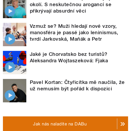
okolí. S neskutečnou arogancí se
přikrývají absurdní věci
Vzmuž se? Muži hledají nové vzory,
manosféra je passé jako leninismus,
tvrdí Jarkovská, Maňák a Petr
Jaké je Chorvatsko bez turistů?
Aleksandra Wojtaszeková: Fjaka
Pavel Kortan: Čtyřicítka mě naučila, že
už nemusím být pořád k dispozici
Jak nás naladíte na DABu