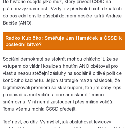
Do historie odejde jako muž, který přivedl ČSSD na
práh bezvýznamnosti. Vždyť i v předvolebních debatách
do poslední chvíle působil dojmem nosiče kufrů Andreje
Babiše (ANO).
Radko Kubičko: Směřuje Jan Hamáček a ČSSD k
poslední bitvě?
Sociální demokraté se stokrát mohou chlácholit, že se
vstupem do vládní koalice s hnutím ANO obětovali pro
vlast a nesou stěžejní zásluhy na sociálně citlivé politice
končícího kabinetu. Jejich strategie má za následek, že
legitimizovali premiéra se škraloupem, ten jim coby lepší
prodavač uzmul voliče a oni sami skončili mimo
sněmovnu. V ní nemá zastoupení přes milion voličů.
Tomu všemu mohla ČSSD předejít.
Teď neví, co dřív. Vymýšlet, jak obsluhovat levicový