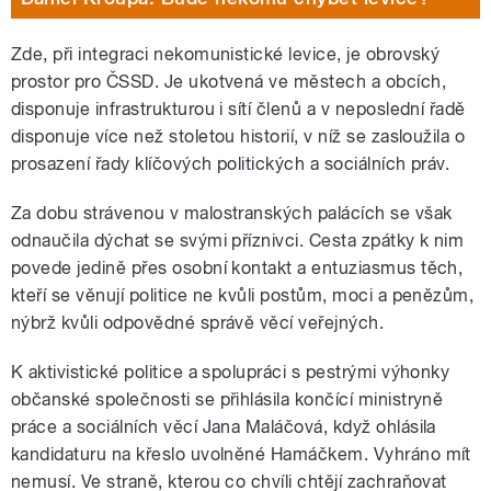
Zde, při integraci nekomunistické levice, je obrovský
prostor pro ČSSD. Je ukotvená ve městech a obcích,
disponuje infrastrukturou i sítí členů a v neposlední řadě
disponuje více než stoletou historií, v níž se zasloužila o
prosazení řady klíčových politických a sociálních práv.
Za dobu strávenou v malostranských palácích se však
odnaučila dýchat se svými příznivci. Cesta zpátky k nim
povede jedině přes osobní kontakt a entuziasmus těch,
kteří se věnují politice ne kvůli postům, moci a penězům,
nýbrž kvůli odpovědné správě věcí veřejných.
K aktivistické politice a spolupráci s pestrými výhonky
občanské společnosti se přihlásila končící ministryně
práce a sociálních věcí Jana Maláčová, když ohlásila
kandidaturu na křeslo uvolněné Hamáčkem. Vyhráno mít
nemusí. Ve straně, kterou co chvíli chtějí zachraňovat