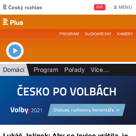
Přejít k hlavnímu obsahu
MENU
ŽIVĚ
PROGRAM
AUDIOARCHIV
KAMERY
Domácí
Program
Pořady
Více
…
Lukáš Jelínek: Aby se levice vrátila, je