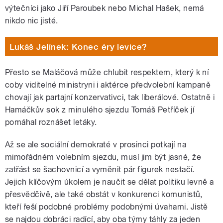
výtečníci jako Jiří Paroubek nebo Michal Hašek, nemá
nikdo nic jisté.
Lukáš Jelínek: Konec éry levice?
Přesto se Maláčová může chlubit respektem, který k ní
coby viditelné ministryni i aktérce předvolební kampaně
chovají jak partajní konzervativci, tak liberálové. Ostatně i
Hamáčkův sok z minulého sjezdu Tomáš Petříček jí
pomáhal roznášet letáky.
Až se ale sociální demokraté v prosinci potkají na
mimořádném volebním sjezdu, musí jim být jasné, že
zatřást se šachovnicí a vyměnit pár figurek nestačí.
Jejich klíčovým úkolem je naučit se dělat politiku levně a
přesvědčivě, ale také obstát v konkurenci komunistů,
kteří řeší podobné problémy podobnými úvahami. Jistě
se najdou dobráci radící, aby oba týmy táhly za jeden