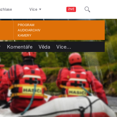
ozhlase
Více
ŽIVĚ
PROGRAM
AUDIOARCHIV
KAMERY
y
Komentáře
Věda
Více
…