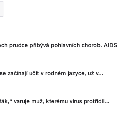
ech prudce přibývá pohlavních chorob. AIDS
se začínají učit v rodném jazyce, už v...
ák,“ varuje muž, kterému virus protřídil...