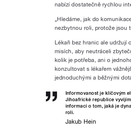
nabízí dostatečně rychlou int
„Hledáme, jak do komunikace 
nezbytnou roli, protože jsou 
Lékaři bez hranic ale udržují
misích, aby neutráceli zbytečn
kolik je potřeba, ani o jedn
konzultovat s lékařem vážnějš
jednoduchými a běžnými dota
Informovanost je klíčovým e
Jihoafrické republice vyvíjí
informací o tom, jaká je dy
roli.
Jakub Hein