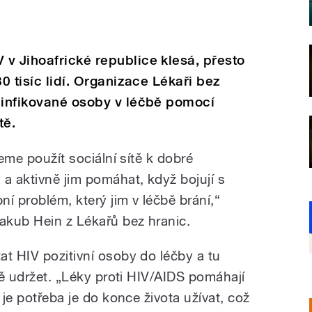
v Jihoafrické republice klesá, přesto
30 tisíc lidí. Organizace Lékaři bez
 infikované osoby v léčbě pomocí
tě.
žeme použít sociální sítě k dobré
a aktivně jim pomáhat, když bojují s
í problém, který jim v léčbě brání,“
akub Hein z Lékařů bez hranic.
at HIV pozitivní osoby do léčby a tu
čbě udržet. „Léky proti HIV/AIDS pomáhají
 je potřeba je do konce života užívat, což