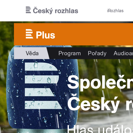
Přejít k hlavnímu obsahu
iRozhlas
Věda
Program
Pořady
Audioa