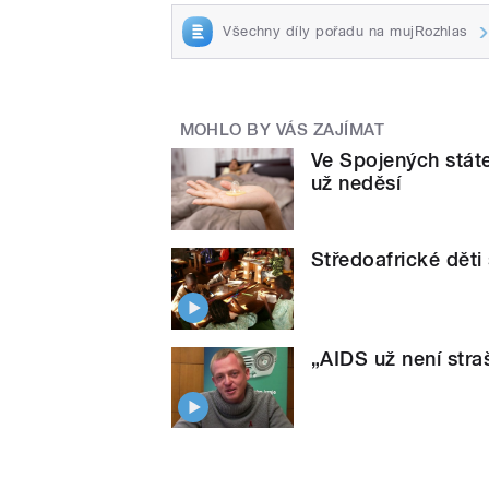
Všechny díly pořadu na mujRozhlas
MOHLO BY VÁS ZAJÍMAT
Ve Spojených stát
už neděsí
Středoafrické děti 
„AIDS už není straš