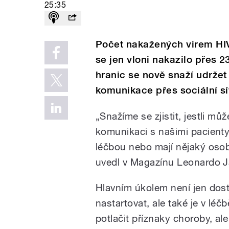
25:35
Počet nakažených virem HIV 
se jen vloni nakazilo přes 2
hranic se nově snaží udržet
komunikace přes sociální sí
„Snažíme se zjistit, jestli mů
komunikaci s našimi pacienty 
léčbou nebo mají nějaký osobn
uvedl v Magazínu Leonardo J
Hlavním úkolem není jen dost
nastartovat, ale také je v lé
potlačit příznaky choroby, ale