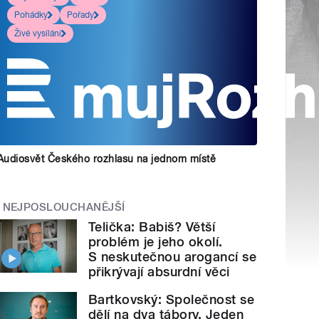
Pohádky
Pořady
Živé vysílání
Audiosvět Českého rozhlasu na jednom místě
NEJPOSLOUCHANĚJŠÍ
Telička: Babiš? Větší
problém je jeho okolí.
S neskutečnou arogancí se
přikrývají absurdní věci
Bartkovský: Společnost se
dělí na dva tábory. Jeden