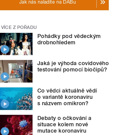
Jak nás naladíte na DABu
VÍCE Z POŘADU
Pohádky pod vědeckým
drobnohledem
Jaká je výhoda covidového
testování pomocí biočipů?
Co vědci aktuálně vědí
o variantě koronaviru
s názvem omikron?
Debaty o očkování a
situace kolem nové
mutace koronaviru