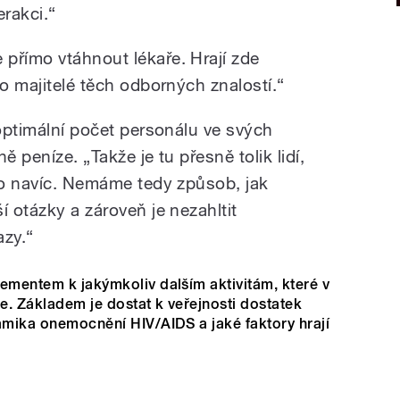
erakci.“
přímo vtáhnout lékaře. Hrají zde
to majitelé těch odborných znalostí.“
 optimální počet personálu ve svých
ě peníze. „Takže je tu přesně tolik lidí,
oho navíc. Nemáme tedy způsob, jak
í otázky a zároveň je nezahltit
zy.“
lementem k jakýmkoliv dalším aktivitám, které v
me. Základem je dostat k veřejnosti dostatek
namika onemocnění HIV/AIDS a jaké faktory hrají