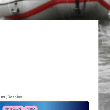
mujRozhlas
Hry a četby
Krimi