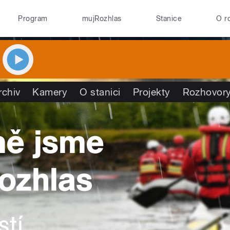
Program
mujRozhlas
Stanice
O r
rchiv
Kamery
O stanici
Projekty
Rozhovor