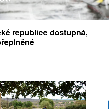
cké republice dostupná,
přeplněné