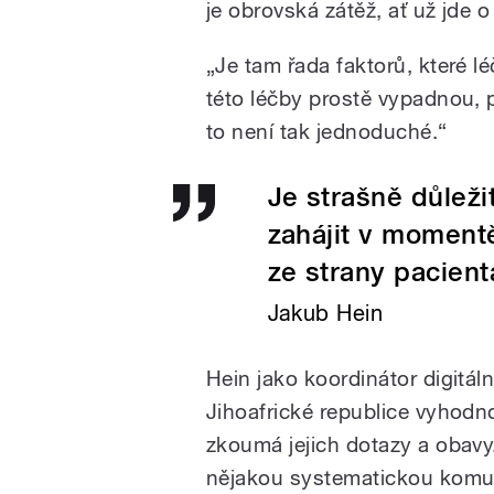
je obrovská zátěž, ať už jde o 
„Je tam řada faktorů, které lé
této léčby prostě vypadnou, p
to není tak jednoduché.“
Je strašně důleži
zahájit v momentě
ze strany pacient
Jakub Hein
Hein jako koordinátor digitál
Jihoafrické republice vyhodn
zkoumá jejich dotazy a obavy
nějakou systematickou komuni