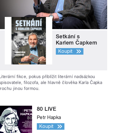
Setkání s
Karlem Čapkem
Koupit
Literární fikce, pokus přiblížit literární nadsázkou
spisovatele, filozofa, ale hlavně člověka Karla Čapka
trochu jinou formou.
80 LIVE
Petr Hapka
Koupit