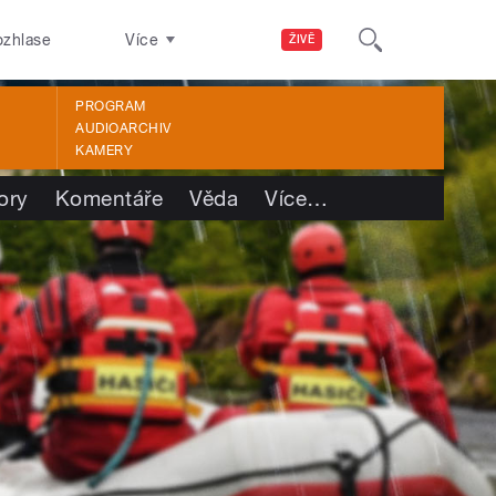
ozhlase
Více
ŽIVĚ
PROGRAM
AUDIOARCHIV
KAMERY
ory
Komentáře
Věda
Více
…