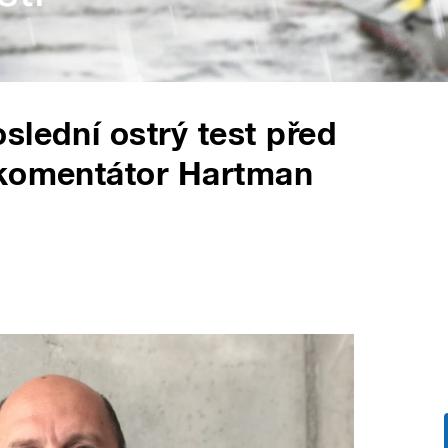
slední ostrý test před
 komentátor Hartman