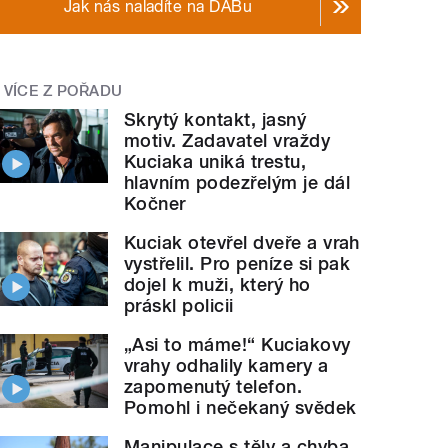
Jak nás naladíte na DABu
VÍCE Z POŘADU
Skrytý kontakt, jasný
motiv. Zadavatel vraždy
Kuciaka uniká trestu,
hlavním podezřelým je dál
Kočner
Kuciak otevřel dveře a vrah
vystřelil. Pro peníze si pak
dojel k muži, který ho
práskl policii
„Asi to máme!“ Kuciakovy
vrahy odhalily kamery a
zapomenutý telefon.
Pomohl i nečekaný svědek
Manipulace s těly a chyba