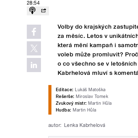
28:54
Volby do krajských zastupite
za měsíc. Letos v unikátní
která mění kampaň i samotn
voleb může promluvit? Proč
o co všechno se v letošních
Kabrhelová mluví s koment
Editace:
Lukáš Matoška
Rešerše:
Miroslav Tomek
Zvukový mistr:
Martin Hůla
Hudba:
Martin Hůla
autor:
Lenka Kabrhelová