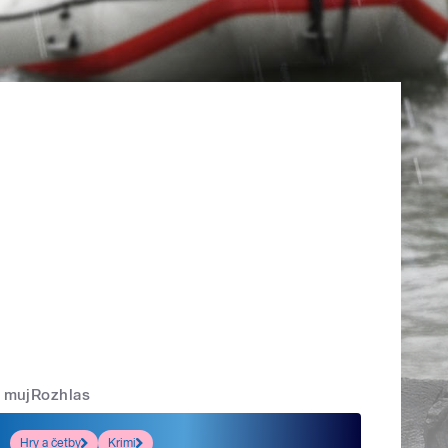
mujRozhlas
Hry a četby
Krimi