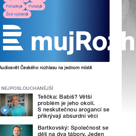
Pohádky
Pořady
Živé vysílání
Audiosvět Českého rozhlasu na jednom místě
NEJPOSLOUCHANĚJŠÍ
Telička: Babiš? Větší
problém je jeho okolí.
S neskutečnou arogancí se
přikrývají absurdní věci
Bartkovský: Společnost se
dělí na dva tábory. Jeden