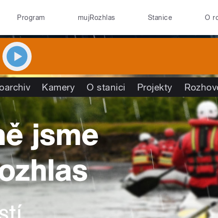
Program
mujRozhlas
Stanice
O r
oarchiv
Kamery
O stanici
Projekty
Rozhov