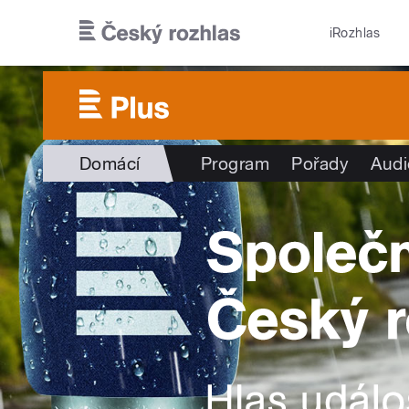
Přejít k hlavnímu obsahu
iRozhlas
Domácí
Program
Pořady
Audi