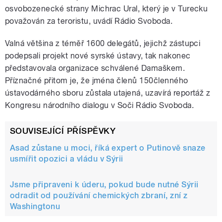
osvobozenecké strany Michrac Ural, který je v Turecku
považován za teroristu, uvádí Rádio Svoboda.
Valná většina z téměř 1600 delegátů, jejichž zástupci
podepsali projekt nové syrské ústavy, tak nakonec
představovala organizace schválené Damaškem.
Příznačné přitom je, že jména členů 150členného
ústavodárného sboru zůstala utajená, uzavírá reportáž z
Kongresu národního dialogu v Soči Rádio Svoboda.
SOUVISEJÍCÍ PŘÍSPĚVKY
Asad zůstane u moci, říká expert o Putinově snaze
usmířit opozici a vládu v Sýrii
Jsme připraveni k úderu, pokud bude nutné Sýrii
odradit od používání chemických zbraní, zní z
Washingtonu