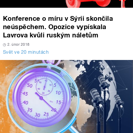
Konference o míru v Sýrii skončila
neúspěchem. Opozice vypískala
Lavrova kvůli ruským náletům
2. únor 2018
Svět ve 20 minutách