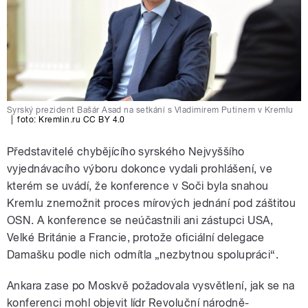
Syrský prezident Bašár Asad na setkání s Vladimirem Putinem v Kremlu
|
foto:
Kremlin.ru CC BY 4.0
Představitelé chybějícího syrského Nejvyššího
vyjednávacího výboru dokonce vydali prohlášení, ve
kterém se uvádí, že konference v Soči byla snahou
Kremlu znemožnit proces mírových jednání pod záštitou
OSN. A konference se neúčastnili ani zástupci USA,
Velké Británie a Francie, protože oficiální delegace
Damašku podle nich odmítla „nezbytnou spolupráci“.
Ankara zase po Moskvě požadovala vysvětlení, jak se na
konferenci mohl objevit lídr Revoluční národně-