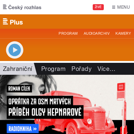
Přejít k hlavnímu obsahu
MENU
ŽIVĚ
PROGRAM
AUDIOARCHIV
KAMERY
Zahraniční
Program
Pořady
Více
…