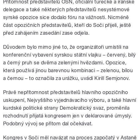
Přítomnost představitelů OSN, oficiální turecké a íránské
delegace a také některých představitelů nesystémové
syrské opozice sice dodalo fóru na vážnosti. Nicméně
část opozičních představitelů, kteří do Soči přijeli, ještě
před zahájením zasedání zase odjela.
Důvodem bylo mimo jiné to, že organizátoři umístili na
konferenční vybavení syrskou státní vlajku – červený, bílý
a černý pruh se dvěma zelenými hvězdami. Opozice,
která používá jinou barevnou kombinaci – zelenou, bílou
a černou – to označila za urážku, uvádí Kirill Semjonov.
Právě nepřítomnost představitelů hlavního opozičního
uskupení, Nejvyššího vyjednávacího výboru, a také hlavní
kurdské politické strany Demokratický svaz, proměnila
rozhodnutí přijatá kongresem jen v deklarované úmysly.
Podobný vývoj se přitom dal očekávat.
Kongres v Soči měl navázat na proces započatý v Astaně