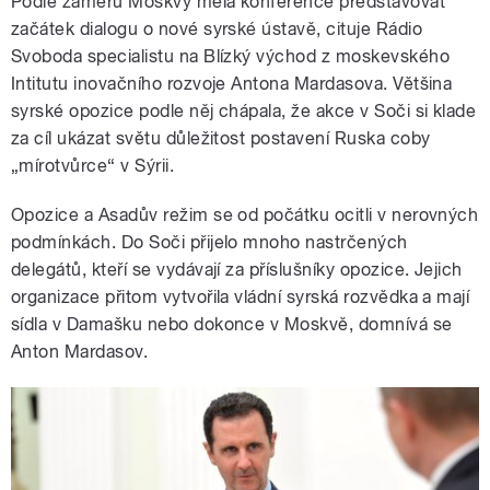
Podle záměrů Moskvy měla konference představovat
začátek dialogu o nové syrské ústavě, cituje Rádio
Svoboda specialistu na Blízký východ z moskevského
Intitutu inovačního rozvoje Antona Mardasova. Většina
syrské opozice podle něj chápala, že akce v Soči si klade
za cíl ukázat světu důležitost postavení Ruska coby
„mírotvůrce“ v Sýrii.
Opozice a Asadův režim se od počátku ocitli v nerovných
podmínkách. Do Soči přijelo mnoho nastrčených
delegátů, kteří se vydávají za příslušníky opozice. Jejich
organizace přitom vytvořila vládní syrská rozvědka a mají
sídla v Damašku nebo dokonce v Moskvě, domnívá se
Anton Mardasov.