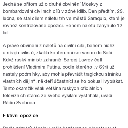
Jedná se přitom už o druhé obvinění Moskvy z
bombardování civilních cílů v zóně Idlib. Den předtím, 29.
ledna, se stal cílem náletu trh ve městě Saraquib, které je
rovněž kontrolované opozicí. Během náletu zahynulo 12
lidí.
A právě obvinění z náletů na civilní cíle, během nichž
umírají civilisté, zkalila konferenci sezvanou do Soči.
Když ruský ministr zahraničí Sergej Lavrov četl
prohlášení Vladimira Putina, podle kterého „v Sýrii už
nastaly podmínky, aby mohla převrátit tragickou stránku
vlastních dějin“, někteří účastníci se ho pokusili vypískat.
Tento okamžik však většina ruských oficiálních
televizních stanic ze svého vysílání vystříhala, uvádí
Rádio Svoboda.
Fiktivní opozice