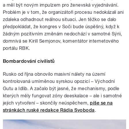
a měl být novým impulzem pro ženevská vyjednávání.
Problém je v tom, že organizátoři procesu nedokázali ani
zdaleka odhadnout reálnou situaci. Jen těžko se dalo
předpokládat, že kongres v Soči bude úspěšný, když k
žádným pozitivním změnám nedochází v samotné Sýrii,
domnívá se Kirill Semjonov, komentátor internetového
portálu RBK.
Bombardování civilistů
Rusko od října obnovilo masivní nálety na území
kontrolovaná umírněnou syrskou opozicí – Východní
Gutu a Idlib. A začalo být jasné, že mechanismy, podle
kterých měly fungovat zóny deeskalace – ale i samotné
jejich vytvoření – skončily neúspěchem,
píše se na
stránkách ruské redakce Rádia Svoboda
.