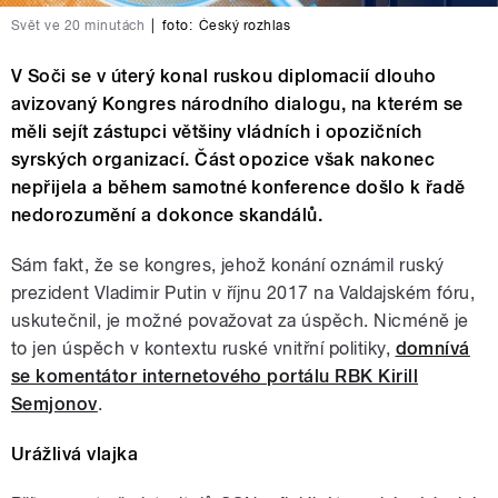
Svět ve 20 minutách
|
foto:
Český rozhlas
V Soči se v úterý konal ruskou diplomacií dlouho
avizovaný Kongres národního dialogu, na kterém se
měli sejít zástupci většiny vládních i opozičních
syrských organizací. Část opozice však nakonec
nepřijela a během samotné konference došlo k řadě
nedorozumění a dokonce skandálů.
Sám fakt, že se kongres, jehož konání oznámil ruský
prezident Vladimir Putin v říjnu 2017 na Valdajském fóru,
uskutečnil, je možné považovat za úspěch. Nicméně je
to jen úspěch v kontextu ruské vnitřní politiky,
domnívá
se komentátor internetového portálu RBK Kirill
Semjonov
.
Urážlivá vlajka