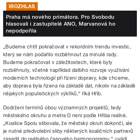
IROZHLAS
Praha má nového primátora. Pro Svobodu
hlasovali i zastupitelé ANO, Marvanová ho
nepodpořila
„Budeme chtít pokračovat v rekordním trendu investic,
který se nám podařilo rozběhnout za minulé rady.
Budeme pokračovat v záležitostech, které byly
rozběhnuty, včetně například dalšího rozvoje využívání
moderních technologií při řízení dopravy, kde chceme,
aby doprava byla řízena na základě dat, nikoliv na základě
nějakých populistických výkřiků,“ říká Hřib.
Dodržení termínů obou významných projektů, tedy
městského okruhu a metra D není podle Hřiba reálné.
„Koalice Spolu slibovala, že městský okruh dokončí, ale
je nutné předvolební sliby některých koaličních partnerů
zasadit do reálného časového harmonogramu,“ uvádí.