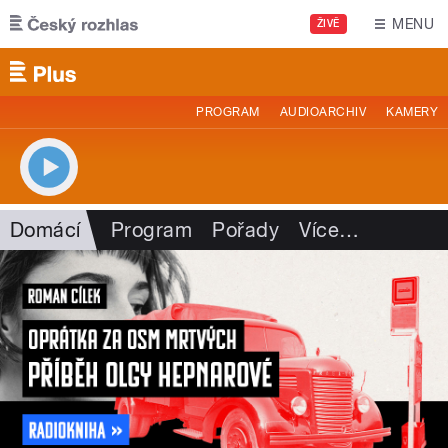
Přejít k hlavnímu obsahu
MENU
ŽIVĚ
PROGRAM
AUDIOARCHIV
KAMERY
Domácí
Program
Pořady
Více
…