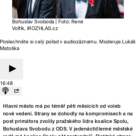
Bohuslav Svoboda | Foto: René
Volfík, iROZHLAS.cz
Poslechněte si celý pořad v audiozáznamu. Moderuje Lukáš
Matoška
16:48
Hlavní město má po téměř pěti měsících od voleb
nové vedení. Strany se dohodly na kompromisech a na
post primátora zvolily pražského lídra koalice Spolu,
Bohuslava Svobodu z ODS. V jedenáctičlenné městské