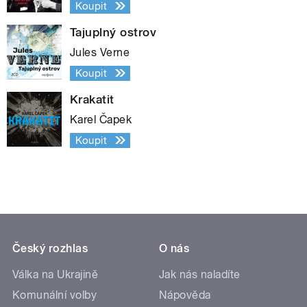
Koupit
Tajuplný ostrov
Jules Verne
Koupit
Krakatit
Karel Čapek
Koupit
Český rozhlas
O nás
Válka na Ukrajině
Jak nás naladíte
Komunální volby
Nápověda