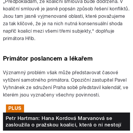
„Předpokládám, že koaliční smlouva bude dodržena. V
koaliční smlouvě je jasně popsán způsob řešení konfliktů.
Jsou tam jasně vyjmenované oblasti, které považujeme
za tak klíčové, že je na nich nutná konsensuální shoda
napříč koalicí mezi všemi třemi subjekty,“ doplňuje
primátora Hřib.
Primátor poslancem a lékařem
Významný problém však může představovat časové
vytížení samotného primátora. Opoziční zastupitel Pavel
Vyhnánek ze sdružení Praha sobě představil kalendář, ve
kterém jsou vyznačeny všechny povinnosti.
PLUS
Petr Hartman: Hana Kordová Marvanová se
zasloužila o pražskou koalici, která o ni nestojí