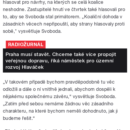
hlasovat pro návrhy, na kterých se celá koalice
neshodne. Zastupitelé hnutí ve čtvrtek také hlasovali pro
to, aby se Svoboda stal primátorem. „Koaliční dohoda v
zásadních věcech nepřipouští, aby strany hlasovaly proti
sobě," vysvětluje Svoboda.
RADIOŽURNÁL
Praha musí stavět. Chceme také více propojit
veřejnou dopravu, říká náměstek pro územní
rozvoj Hlaváček
„V takovém případě bychom pravděpodobně tu věc
odložili a dále o ní vnitřně jednali, abychom dospěli k
nějakému společnému závěru,“ vysvětluje Svoboda.
„Zatím před sebou nemáme žádnou věc zásadního
charakteru, na které bychom neměli dohodnuto, jak ji
budeme řešit.“