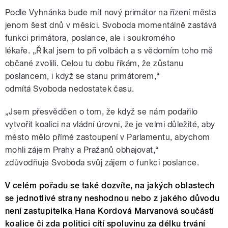
Podle Vyhnánka bude mít nový primátor na řízení města
jenom šest dnů v měsíci. Svoboda momentálně zastává
funkci primátora, poslance, ale i soukromého
lékaře. „Říkal jsem to při volbách a s vědomím toho mě
občané zvolili. Celou tu dobu říkám, že zůstanu
poslancem, i když se stanu primátorem,“
odmítá Svoboda nedostatek času.
„Jsem přesvědčen o tom, že když se nám podařilo
vytvořit koalici na vládní úrovni, že je velmi důležité, aby
město mělo přímé zastoupení v Parlamentu, abychom
mohli zájem Prahy a Pražanů obhajovat,“
zdůvodňuje Svoboda svůj zájem o funkci poslance.
V celém pořadu se také dozvíte, na jakých oblastech
se jednotlivé strany neshodnou nebo z jakého důvodu
není zastupitelka Hana Kordová Marvanová součástí
koalice či zda politici cítí spoluvinu za délku trvání