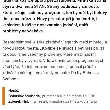
radě má koalice Spolu pět zastupitelů, Pirátská strana
čtyři a dva hnutí STAN. Strany podepsaly smlouvu,
která určuje i základy programu, ten by měl být hotový
do konce března. Nový primátor při jeho tvorbě, i
vzhledem k délce dosavadních jednání, další
problémy neočekává.
Bezproblémové je také předávání agendy mezi minulou a
novou radou města. „Koalice se skládala pět měsíců, za
tu dobu jsme všechny problémy, které mezi našimi
stranami byly, vyřešili. V tuto chvíli, co se programových
věcí týče, žádný problém nemáme,“ popsal průběh
jednání a nástupu nové rady primátor Prahy Bohuslav
Svoboda.
Hosté:
Bohuslav Svoboda
, primátor hlavního města za ODS
Zdeněk Hřib
, náměstek primátora za Pirátskou stranu