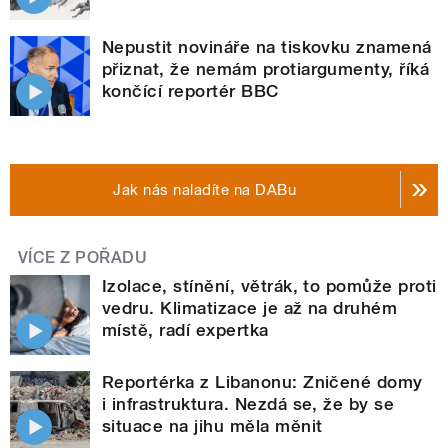
Nepustit novináře na tiskovku znamená
přiznat, že nemám protiargumenty, říká
končící reportér BBC
Jak nás naladíte na DABu
VÍCE Z POŘADU
Izolace, stínění, větrák, to pomůže proti
vedru. Klimatizace je až na druhém
místě, radí expertka
Reportérka z Libanonu: Zničené domy
i infrastruktura. Nezdá se, že by se
situace na jihu měla měnit