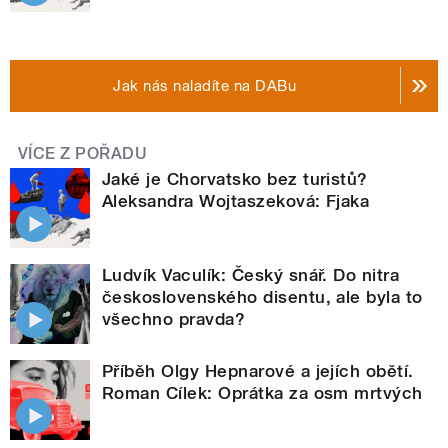
Jak nás naladíte na DABu
VÍCE Z POŘADU
Jaké je Chorvatsko bez turistů?
Aleksandra Wojtaszeková: Fjaka
Ludvík Vaculík: Český snář. Do nitra
československého disentu, ale byla to
všechno pravda?
Příběh Olgy Hepnarové a jejích obětí.
Roman Cílek: Oprátka za osm mrtvých