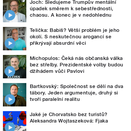
Joch: Sledujeme Trumpův mentální
úpadek směrem k sebestřednosti,
chaosu. A konec je v nedohlednu
Telička: Babiš? Větší problém je jeho
okolí. S neskutečnou arogancí se
přikrývají absurdní věci
Michopulos: Čeká nás občanská válka
bez střelby. Prezidentské volby budou
džihádem vůči Pavlovi
Bartkovský: Společnost se dělí na dva
tábory. Jeden argumentuje, druhý si
tvoří paralelní realitu
Jaké je Chorvatsko bez turistů?
Aleksandra Wojtaszeková: Fjaka