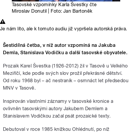
Tasovské vzpomínky Karla Švestky čte
Miroslav Donutil | Foto: Jan Bartoněk
Je nám líto, ale k tomuto audiu již vypršela autorská práva.
Šestidílná četba, v níž autor vzpomíná na Jakuba
Demla, Stanislava Vodičku a další tasovské obyvatele.
Prozaik Karel Švestka (1926-2012) žil v Tasově u Velkého
Meziříčí, kde podle svých slov prožil překrásné dětství.
Od roku 1968 byl – ač nestraník – osmnáct let předsedou
MNV v Tasově.
Inspirován vlastními záznamy v tasovské kronice a
ovlivněn tasovskými autory Jakubem Demlem a
Stanislavem Vodičkou začal psát prozaické texty.
Debutoval v roce 1985 knížkou Ohlédnutí, po níž