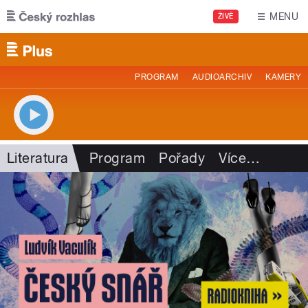
Přejít k hlavnímu obsahu
MENU
ŽIVĚ
PROGRAM
AUDIOARCHIV
KAMERY
Literatura
Program
Pořady
Více
…