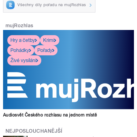
Všechny díly pořadu na mujRozhlas
mujRozhlas
Hry a četby
Krimi
Pohádky
Pořady
Živé vysílání
Audiosvět Českého rozhlasu na jednom místě
NEJPOSLOUCHANĚJŠÍ