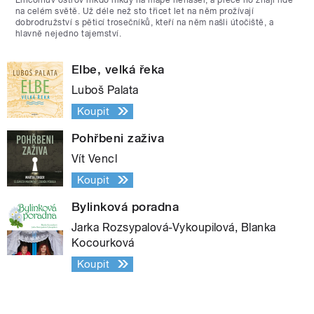
na celém světě. Už déle než sto třicet let na něm prožívají
dobrodružství s pěticí trosečníků, kteří na něm našli útočiště, a
hlavně nejedno tajemství.
Elbe, velká řeka
Luboš Palata
Koupit
Pohřbeni zaživa
Vít Vencl
Koupit
Bylinková poradna
Jarka Rozsypalová-Vykoupilová, Blanka
Kocourková
Koupit