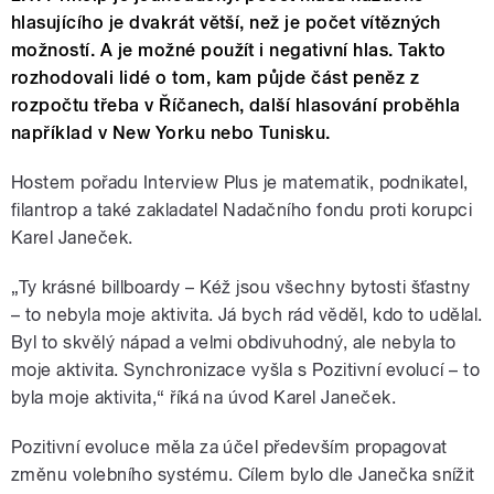
hlasujícího je dvakrát větší, než je počet vítězných
možností. A je možné použít i negativní hlas. Takto
rozhodovali lidé o tom, kam půjde část peněz z
rozpočtu třeba v Říčanech, další hlasování proběhla
například v New Yorku nebo Tunisku.
Hostem pořadu Interview Plus je matematik, podnikatel,
filantrop a také zakladatel Nadačního fondu proti korupci
Karel Janeček.
„Ty krásné billboardy – Kéž jsou všechny bytosti šťastny
– to nebyla moje aktivita. Já bych rád věděl, kdo to udělal.
Byl to skvělý nápad a velmi obdivuhodný, ale nebyla to
moje aktivita. Synchronizace vyšla s Pozitivní evolucí – to
byla moje aktivita,“ říká na úvod Karel Janeček.
Pozitivní evoluce měla za účel především propagovat
změnu volebního systému. Cílem bylo dle Janečka snížit