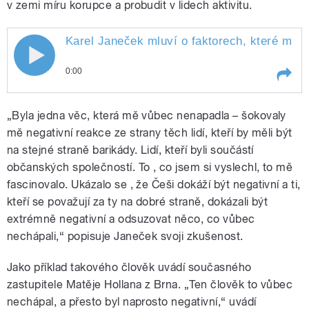
v zemi míru korupce a probudit v lidech aktivitu.
Karel Janeček mluví o faktorech, které měl
0:00
Play /
Klause
Karel Janeček mluví o faktorech,
„Byla jedna věc, která mě vůbec nenapadla – šokovaly
které měly vliv na neúspěch
kampaně a o amnestii Václava
mě negativní reakce ze strany těch lidí, kteří by měli být
na stejné straně barikády. Lidí, kteří byli součástí
občanských společností. To , co jsem si vyslechl, to mě
fascinovalo. Ukázalo se , že Češi dokáží být negativní a ti,
kteří se považují za ty na dobré straně, dokázali být
extrémně negativní a odsuzovat něco, co vůbec
nechápali,“ popisuje Janeček svoji zkušenost.
pause
Jako příklad takového člověk uvádí současného
zastupitele Matěje Hollana z Brna. „Ten člověk to vůbec
nechápal, a přesto byl naprosto negativní,“ uvádí