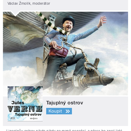
Václav Žmolík, moderátor
Tajuplný ostrov
Koupit
Lincolnův ostrov nikdo nikdy na mapě nenašel, a přece ho znají lidé