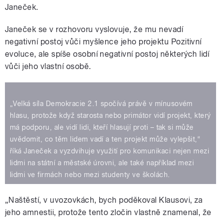
Janeček.
Janeček se v rozhovoru vyslovuje, že mu nevadí
negativní postoj vůči myšlence jeho projektu Pozitivní
evoluce, ale spíše osobní negativní postoj některých lidí
vůči jeho vlastní osobě.
„Velká síla Demokracie 2.1 spočívá právě v mínusovém
hlasu, protože když starosta nebo primátor vidí projekt, který
má podporu, ale vidí lidi, kteří hlasují proti – tak si může
uvědomit, co těm lidem vadí a ten projekt může vylepšit,“
říká Janeček a vyzdvihuje využití pro komunikaci nejen mezi
lidmi na státní a městské úrovni, ale také například mezi
lidmi ve firmách nebo mezi studenty ve školách.
„Naštěstí, v uvozovkách, bych poděkoval Klausovi, za
jeho amnestii, protože tento zločin vlastně znamenal, že