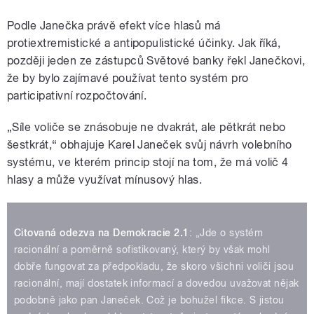
Podle Janečka právě efekt více hlasů má
protiextremistické a antipopulistické účinky. Jak říká,
později jeden ze zástupců Světové banky řekl Janečkovi,
že by bylo zajímavé používat tento systém pro
participativní rozpočtování.
„Síle voliče se znásobuje ne dvakrát, ale pětkrát nebo
šestkrát,“ obhajuje Karel Janeček svůj návrh volebního
systému, ve kterém princip stojí na tom, že má volič 4
hlasy a může využívat mínusový hlas.
Citovaná odezva na Demokracie 2.1
: „Jde o systém
racionální a poměrně sofistikovaný, který by však mohl
dobře fungovat za předpokladu, že skoro všichni voliči jsou
racionální, mají dostatek informací a dovedou uvažovat nějak
podobně jako pan Janeček. Což je bohužel fikce. S jistou