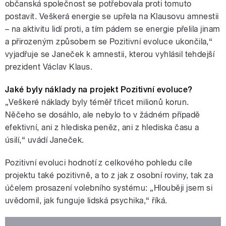
občanská společnost se potřebovala proti tomuto
postavit. Veškerá energie se upřela na Klausovu amnestii
– na aktivitu lidí proti, a tím pádem se energie přelila jinam
a přirozeným způsobem se Pozitivní evoluce ukončila,“
vyjadřuje se Janeček k amnestii, kterou vyhlásil tehdejší
prezident Václav Klaus.
Jaké byly náklady na projekt Pozitivní evoluce?
„Veškeré náklady byly téměř třicet milionů korun.
Něčeho se dosáhlo, ale nebylo to v žádném případě
efektivní, ani z hlediska peněz, ani z hlediska času a
úsilí,“ uvádí Janeček.
Pozitivní evoluci hodnotí z celkového pohledu cíle
projektu také pozitivně, a to z jak z osobní roviny, tak za
účelem prosazení volebního systému: „Hlouběji jsem si
uvědomil, jak funguje lidská psychika,“ říká.