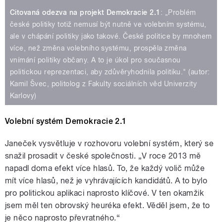
Citovaná odezva na projekt Demokracie 2.1
: „Problém
české politiky totiž nemusí být nutně ve volebním systému,
ale v chápání politiky jako takové. České politice by mnohem
více, než změna volebního systému, prospěla změna
vnímání politiky občany. A to je úkol pro současnou
politickou reprezentaci, aby zdůvěryhodnila politiku." (autor:
Kamil Švec, politolog z Fakulty sociálních věd Univerzity
Karlovy)
Volební systém Demokracie 2.1
Janeček vysvětluje v rozhovoru volební systém, který se
snažil prosadit v české společnosti. „V roce 2013 mě
napadl doma efekt více hlasů. To, že každý volič může
mít více hlasů, než je vyhrávajících kandidátů. A to bylo
pro politickou aplikaci naprosto klíčové. V ten okamžik
jsem měl ten obrovský heuréka efekt. Věděl jsem, že to
je něco naprosto převratného.“