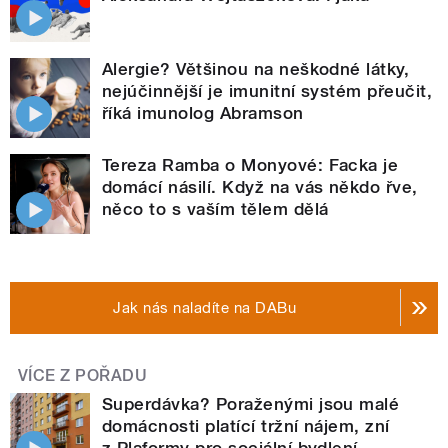
Alergie? Většinou na neškodné látky,
nejúčinnější je imunitní systém přeučit,
říká imunolog Abramson
Tereza Ramba o Monyové: Facka je
domácí násilí. Když na vás někdo řve,
něco to s vaším tělem dělá
Jak nás naladíte na DABu
VÍCE Z POŘADU
Superdávka? Poraženými jsou malé
domácnosti platící tržní nájem, zní
z Plaformy pro sociální bydlení