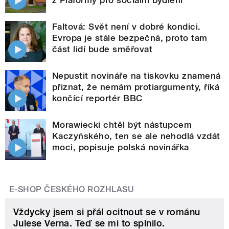
Faltová: Svět není v dobré kondici.
Evropa je stále bezpečná, proto tam
část lidí bude směřovat
Nepustit novináře na tiskovku znamená
přiznat, že nemám protiargumenty, říká
končící reportér BBC
Morawiecki chtěl být nástupcem
Kaczyńského, ten se ale nehodlá vzdát
moci, popisuje polská novinářka
E-SHOP ČESKÉHO ROZHLASU
Vždycky jsem si přál ocitnout se v románu
Julese Verna. Teď se mi to splnilo.