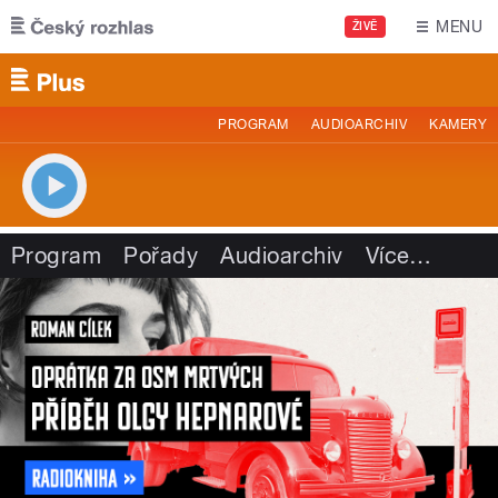
Přejít k hlavnímu obsahu
MENU
ŽIVĚ
PROGRAM
AUDIOARCHIV
KAMERY
Program
Pořady
Audioarchiv
Více
…