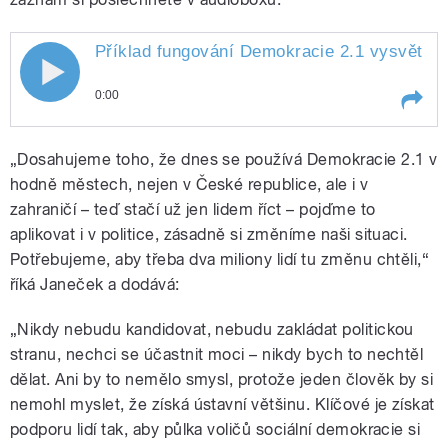
Příklad fungování Demokracie 2.1 vysvětluje
0:00
Play /
Plus
Příklad fungování Demokracie 2.1
„Dosahujeme toho, že dnes se používá Demokracie 2.1 v
vysvětluje Karel Janeček i Interview
hodně městech, nejen v České republice, ale i v
zahraničí – teď stačí už jen lidem říct – pojďme to
aplikovat i v politice, zásadně si změníme naši situaci.
Potřebujeme, aby třeba dva miliony lidí tu změnu chtěli,“
říká Janeček a dodává:
„Nikdy nebudu kandidovat, nebudu zakládat politickou
pause
stranu, nechci se účastnit moci – nikdy bych to nechtěl
dělat. Ani by to nemělo smysl, protože jeden člověk by si
nemohl myslet, že získá ústavní většinu. Klíčové je získat
podporu lidí tak, aby půlka voličů sociální demokracie si