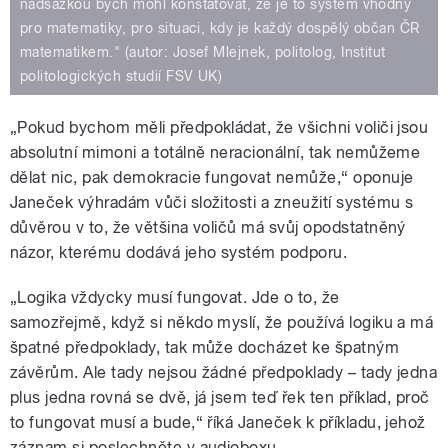
nadsázkou bych mohl konstatovat, že je to systém vhodný
pro matematiky, pro situaci, kdy je každý dospělý občan ČR
matematikem." (autor: Josef Mlejnek, politolog, Institut
politologických studií FSV UK)
„Pokud bychom měli předpokládat, že všichni voliči jsou
absolutní mimoni a totálně neracionální, tak nemůžeme
dělat nic, pak demokracie fungovat nemůže,“ oponuje
Janeček výhradám vůči složitosti a zneužití systému s
důvěrou v to, že většina voličů má svůj opodstatněný
názor, kterému dodává jeho systém podporu.
„Logika vždycky musí fungovat. Jde o to, že
samozřejmě, když si někdo myslí, že používá logiku a má
špatné předpoklady, tak může docházet ke špatným
závěrům. Ale tady nejsou žádné předpoklady – tady jedna
plus jedna rovná se dvě, já jsem teď řek ten příklad, proč
to fungovat musí a bude,“ říká Janeček k příkladu, jehož
záznam si poslechněte v audioboxu.