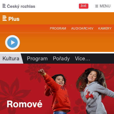
Přejít k hlavnímu obsahu
MENU
ŽIVĚ
PROGRAM
AUDIOARCHIV
KAMERY
Kultura
Program
Pořady
Více
…