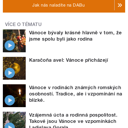
Jak nás naladíte na DABu
VÍCE O TÉMATU
Vánoce bývaly krásné hlavně v tom, že
jsme spolu byli jako rodina
Karačoňa avel: Vánoce přicházejí
Vánoce v rodinách známých romských
osobností. Tradice, ale i vzpomínání na
blízké.
Vzájemná úcta a rodinná pospolitost.
Takové jsou Vánoce ve vzpomínkách
Ladislava Gorala