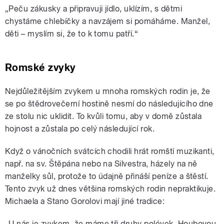
„Peču zákusky a připravuji jídlo, uklízím, s dětmi
chystáme chlebíčky a navzájem si pomáháme. Manžel,
děti – myslím si, že to k tomu patří.“
Romské zvyky
Nejdůležitějším zvykem u mnoha romských rodin je, že
se po štědrovečerní hostině nesmí do následujícího dne
ze stolu nic uklidit. To kvůli tomu, aby v domě zůstala
hojnost a zůstala po celý následující rok.
Když o vánočních svátcích chodili hrát romští muzikanti,
např. na sv. Štěpána nebo na Silvestra, házely na ně
manželky sůl, protože to údajně přináší peníze a štěstí.
Tento zvyk už dnes většina romských rodin nepraktikuje.
Michaela a Stano Gorolovi mají jiné tradice:
„U nás je zvykem, že máme tři druhy polévek. Houbovou,