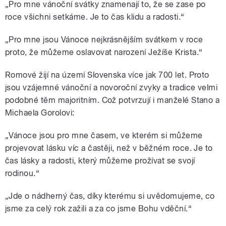
„Pro mne vánoční svátky znamenají to, že se zase po
roce všichni setkáme. Je to čas klidu a radosti.“
„Pro mne jsou Vánoce nejkrásnějším svátkem v roce
proto, že můžeme oslavovat narození Ježíše Krista.“
Romové žijí na území Slovenska více jak 700 let. Proto
jsou vzájemné vánoční a novoroční zvyky a tradice velmi
podobné těm majoritním. Což potvrzují i manželé Stano a
Michaela Gorolovi:
„Vánoce jsou pro mne časem, ve kterém si můžeme
projevovat lásku víc a častěji, než v běžném roce. Je to
čas lásky a radosti, který můžeme prožívat se svojí
rodinou.“
„Jde o nádherný čas, díky kterému si uvědomujeme, co
jsme za celý rok zažili a za co jsme Bohu vděční.“