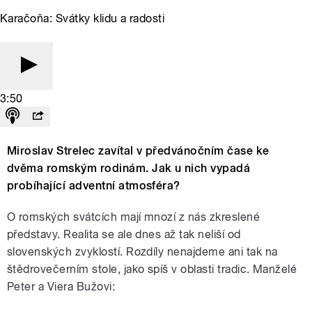
Karačoňa: Svátky klidu a radosti
3:50
Miroslav Strelec zavítal v předvánočním čase ke
dvěma romským rodinám. Jak u nich vypadá
probíhající adventní atmosféra?
O romských svátcích mají mnozí z nás zkreslené
představy. Realita se ale dnes až tak neliší od
slovenských zvyklostí. Rozdíly nenajdeme ani tak na
štědrovečerním stole, jako spíš v oblasti tradic. Manželé
Peter a Viera Bužovi: