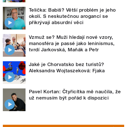
Telička: Babiš? Větší problém je jeho
okolí. S neskutečnou arogancí se
přikrývají absurdní věci
Vzmuž se? Muži hledají nové vzory,
manosféra je passé jako leninismus,
tvrdí Jarkovská, Maňák a Petr
Jaké je Chorvatsko bez turistů?
Aleksandra Wojtaszeková: Fjaka
Pavel Kortan: Čtyřicítka mě naučila, že
už nemusím být pořád k dispozici