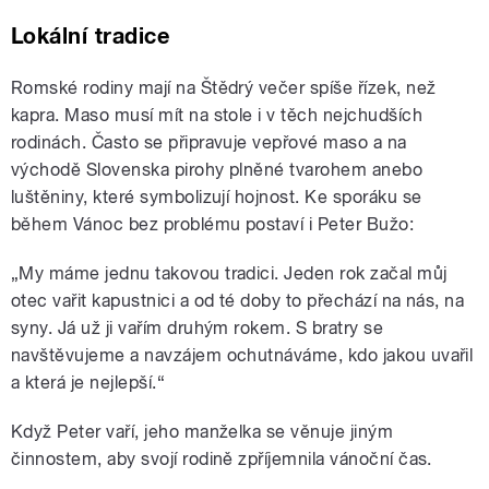
Lokální tradice
Romské rodiny mají na Štědrý večer spíše řízek, než
kapra. Maso musí mít na stole i v těch nejchudších
rodinách. Často se připravuje vepřové maso a na
východě Slovenska pirohy plněné tvarohem anebo
luštěniny, které symbolizují hojnost. Ke sporáku se
během Vánoc bez problému postaví i Peter Bužo:
„My máme jednu takovou tradici. Jeden rok začal můj
otec vařit kapustnici a od té doby to přechází na nás, na
syny. Já už ji vařím druhým rokem. S bratry se
navštěvujeme a navzájem ochutnáváme, kdo jakou uvařil
a která je nejlepší.“
Když Peter vaří, jeho manželka se věnuje jiným
činnostem, aby svojí rodině zpříjemnila vánoční čas.