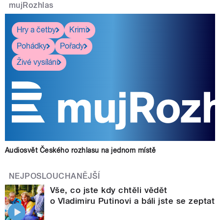
mujRozhlas
Hry a četby
Krimi
Pohádky
Pořady
Živé vysílání
Audiosvět Českého rozhlasu na jednom místě
NEJPOSLOUCHANĚJŠÍ
Vše, co jste kdy chtěli vědět
o Vladimiru Putinovi a báli jste se zeptat