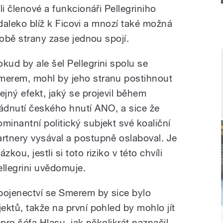
li členové a funkcionáři Pellegriniho
ě daleko blíž k Ficovi a mnozí také možná
 obě strany zase jednou spojí.
okud by ale šel Pellegrini spolu se
merem, mohl by jeho stranu postihnout
tejný efekt, jaký se projevil během
ládnutí českého hnutí ANO, a sice že
ominantní politický subjekt své koaliční
artnery vysával a postupně oslaboval. Je
ázkou, jestli si toto riziko v této chvíli
ellegrini uvědomuje.
pojenectví se Smerem by sice bylo
ektů, takže na první pohled by mohlo jít
 pro šéfa Hlasu, jak několikrát naznačil,