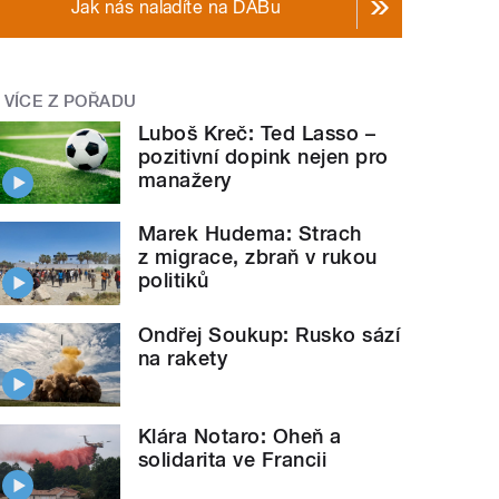
Jak nás naladíte na DABu
VÍCE Z POŘADU
Luboš Kreč: Ted Lasso –
pozitivní dopink nejen pro
manažery
Marek Hudema: Strach
z migrace, zbraň v rukou
politiků
Ondřej Soukup: Rusko sází
na rakety
Klára Notaro: Oheň a
solidarita ve Francii