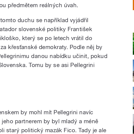
sou předmětem reálných úvah.
 tomto duchu se například vyjádřil
atador slovenské politiky František
ikloško, který se po letech vrátil do
 za křesťanské demokraty. Podle něj by
ellegrinimu danou nabídku učinit, pokud
lovenska. Tomu by se asi Pellegrini
enskem by mohl mít Pellegrini navíc
že jeho partnerem by byl mladý a méně
i starý politický mazák Fico. Tady je ale