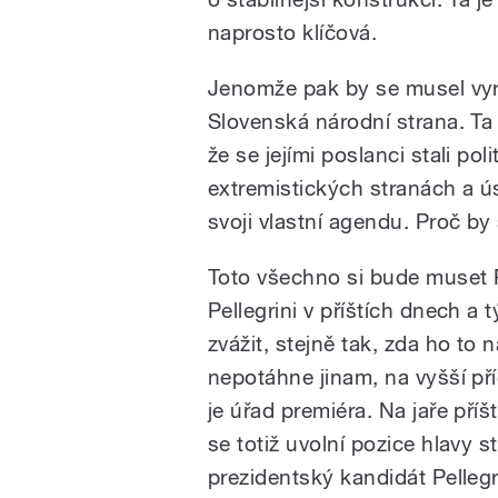
naprosto klíčová.
Jenomže pak by se musel vyro
Slovenská národní strana. Ta 
že se jejími poslanci stali poli
extremistických stranách a úsp
svoji vlastní agendu. Proč by
Toto všechno si bude muset 
Pellegrini v příštích dnech a 
zvážit, stejně tak, zda ho to
nepotáhne jinam, na vyšší př
je úřad premiéra. Na jaře příš
se totiž uvolní pozice hlavy s
prezidentský kandidát Pellegr