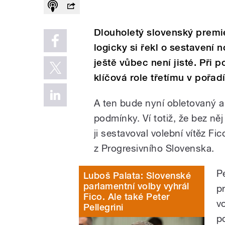
Dlouholetý slovenský premié
logicky si řekl o sestavení n
ještě vůbec není jisté. Při 
klíčová role třetímu v pořa
A ten bude nyní obletovaný a 
podmínky. Ví totiž, že bez něj
ji sestavoval volební vítěz F
z Progresivního Slovenska.
Pe
Luboš Palata: Slovenské
parlamentní volby vyhrál
p
Fico. Ale také Peter
v
Pellegrini
p