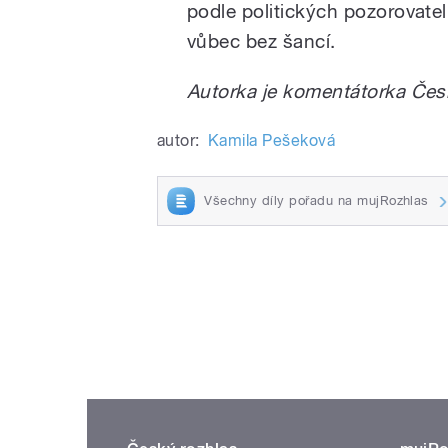
podle politických pozorovate
vůbec bez šancí.
Autorka je komentátorka Čes
autor:
Kamila Pešeková
Všechny díly pořadu na mujRozhlas