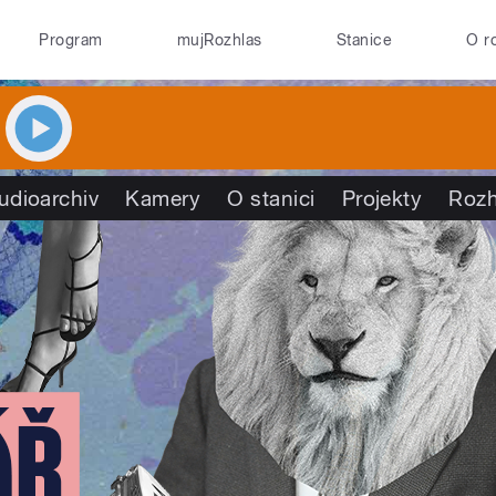
Program
mujRozhlas
Stanice
O r
udioarchiv
Kamery
O stanici
Projekty
Rozh