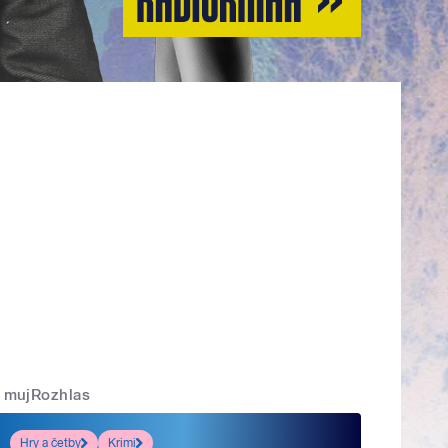
mujRozhlas
Hry a četby
Krimi