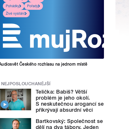
Pohádky
Pořady
Živé vysílání
Audiosvět Českého rozhlasu na jednom místě
NEJPOSLOUCHANĚJŠÍ
Telička: Babiš? Větší
problém je jeho okolí.
S neskutečnou arogancí se
přikrývají absurdní věci
Bartkovský: Společnost se
dělí na dva tábory. Jeden