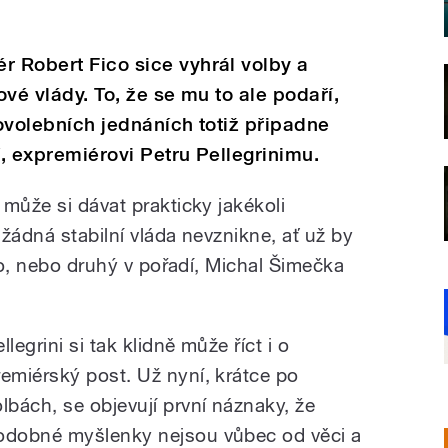
r Robert Fico sice vyhrál volby a
ové vlády. To, že se mu to ale podaří,
povolebních jednáních totiž připadne
dí, expremiérovi Petru Pellegrinimu.
může si dávat prakticky jakékoli
 žádná stabilní vláda nevznikne, ať už by
ico, nebo druhý v pořadí, Michal Šimečka
llegrini si tak klidně může říct i o
remiérský post. Už nyní, krátce po
olbách, se objevují první náznaky, že
odobné myšlenky nejsou vůbec od věci a