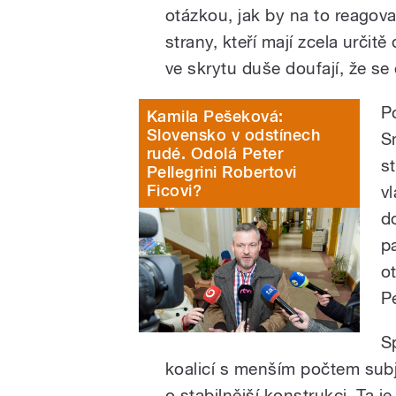
otázkou, jak by na to reagova
strany, kteří mají zcela určit
ve skrytu duše doufají, že se
P
Kamila Pešeková:
Slovensko v odstínech
S
rudé. Odolá Peter
s
Pellegrini Robertovi
Ficovi?
v
d
p
ot
P
S
koalicí s menším počtem subj
o stabilnější konstrukci. Ta je