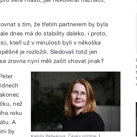
vnat s tím, že třetím partnerem by byla
ale dnes má do stability daleko, i proto,
tici, kteří už v minulosti byli v několika
ěšně je rozložili. Sledovali totiž jen
 se zrovna nyní měli začít chovat jinak?
Peter
týdnech
 nakonec
íčku, než
tího roku
tátu. A
ini by
Kamila Pešeková, Český rozhlas
|