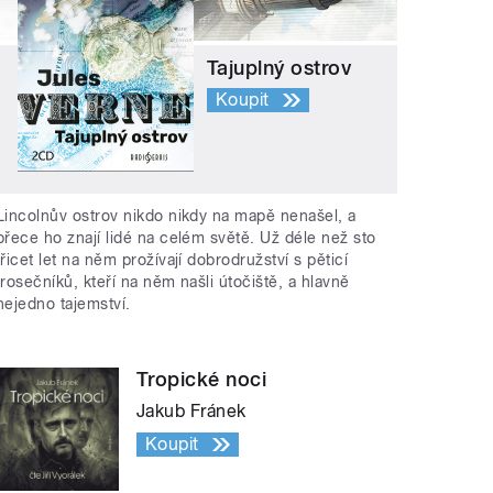
Tajuplný ostrov
Koupit
Lincolnův ostrov nikdo nikdy na mapě nenašel, a
přece ho znají lidé na celém světě. Už déle než sto
třicet let na něm prožívají dobrodružství s pěticí
trosečníků, kteří na něm našli útočiště, a hlavně
nejedno tajemství.
Tropické noci
Jakub Fránek
Koupit