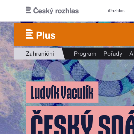
Přejít k hlavnímu obsahu
iRozhlas
Zahraniční
Program
Pořady
A