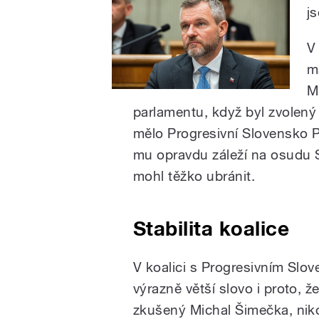
j
V
m
M
parlamentu, když byl zvolený
mělo Progresivní Slovensko P
mu opravdu záleží na osudu S
mohl těžko ubránit.
Stabilita koalice
V koalici s Progresivním Slov
výrazně větší slovo i proto, 
zkušený Michal Šimečka, nikol