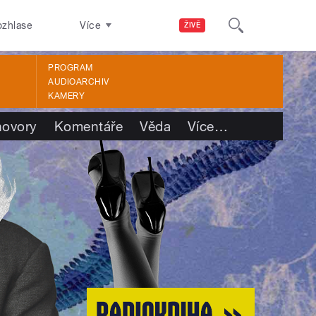
ozhlase
Více
ŽIVĚ
PROGRAM
AUDIOARCHIV
KAMERY
ovory
Komentáře
Věda
Více
…