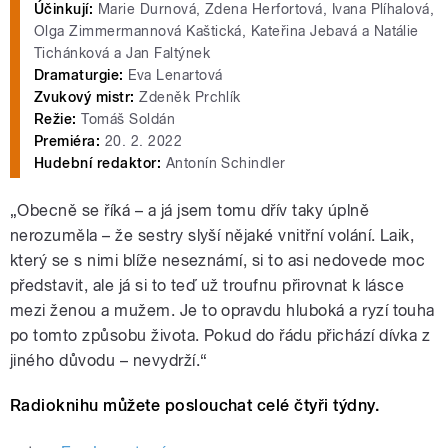
Účinkují:
Marie Durnová, Zdena Herfortová, Ivana Plíhalová,
Olga Zimmermannová Kaštická, Kateřina Jebavá a Natálie
Tichánková a Jan Faltýnek
Dramaturgie:
Eva Lenartová
Zvukový mistr:
Zdeněk Prchlík
Režie:
Tomáš Soldán
Premiéra:
20. 2. 2022
Hudební redaktor:
Antonín Schindler
„Obecně se říká – a já jsem tomu dřív taky úplně
nerozuměla – že sestry slyší nějaké vnitřní volání. Laik,
který se s nimi blíže neseznámí, si to asi nedovede moc
představit, ale já si to teď už troufnu přirovnat k lásce
mezi ženou a mužem. Je to opravdu hluboká a ryzí touha
po tomto způsobu života. Pokud do řádu přichází dívka z
jiného důvodu – nevydrží.“
Radioknihu můžete poslouchat celé čtyři týdny.