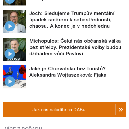
Joch: Sledujeme Trumpův mentální
úpadek směrem k sebestřednosti,
chaosu. A konec je v nedohlednu
Michopulos: Čeká nás občanská válka
bez střelby. Prezidentské volby budou
džihádem vůči Pavlovi
Jaké je Chorvatsko bez turistů?
Aleksandra Wojtaszeková: Fjaka
Jak nás naladíte na DABu