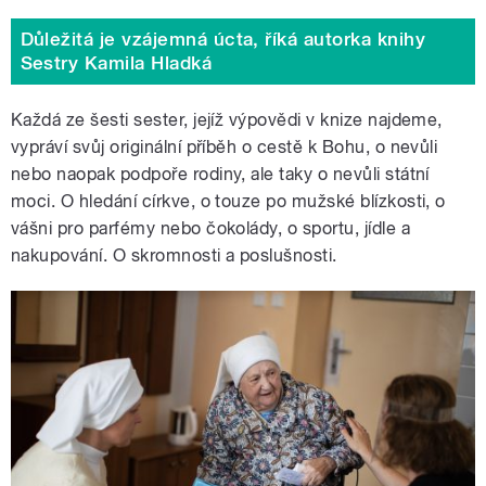
Důležitá je vzájemná úcta, říká autorka knihy
Sestry Kamila Hladká
Každá ze šesti sester, jejíž výpovědi v knize najdeme,
vypráví svůj originální příběh o cestě k Bohu, o nevůli
nebo naopak podpoře rodiny, ale taky o nevůli státní
moci. O hledání církve, o touze po mužské blízkosti, o
vášni pro parfémy nebo čokolády, o sportu, jídle a
nakupování.
O
skromnosti a poslušnosti.