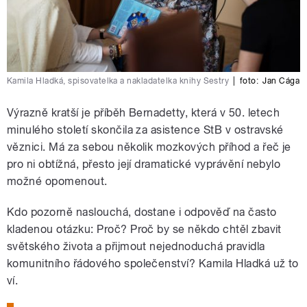
Kamila Hladká, spisovatelka a nakladatelka knihy Sestry
|
foto:
Jan Cága
Výrazně kratší je příběh Bernadetty, která v 50. letech
minulého století skončila za asistence StB v ostravské
věznici. Má za sebou několik mozkových příhod a řeč je
pro ni obtížná, přesto její dramatické vyprávění nebylo
možné opomenout.
Kdo pozorně naslouchá, dostane i odpověď na často
kladenou otázku: Proč? Proč by se někdo chtěl zbavit
světského života a přijmout nejednoduchá pravidla
komunitního řádového společenství? Kamila Hladká už to
ví.