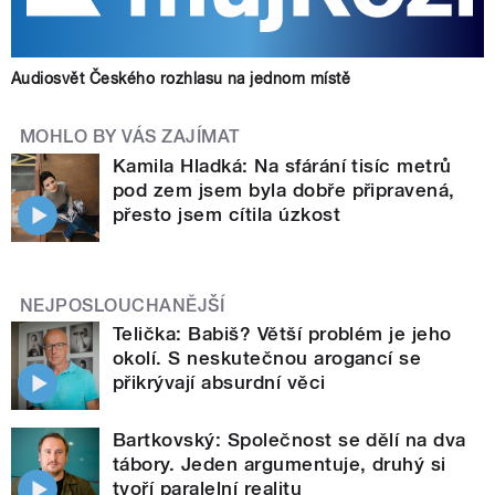
Audiosvět Českého rozhlasu na jednom místě
MOHLO BY VÁS ZAJÍMAT
Kamila Hladká: Na sfárání tisíc metrů
pod zem jsem byla dobře připravená,
přesto jsem cítila úzkost
NEJPOSLOUCHANĚJŠÍ
Telička: Babiš? Větší problém je jeho
okolí. S neskutečnou arogancí se
přikrývají absurdní věci
Bartkovský: Společnost se dělí na dva
tábory. Jeden argumentuje, druhý si
tvoří paralelní realitu