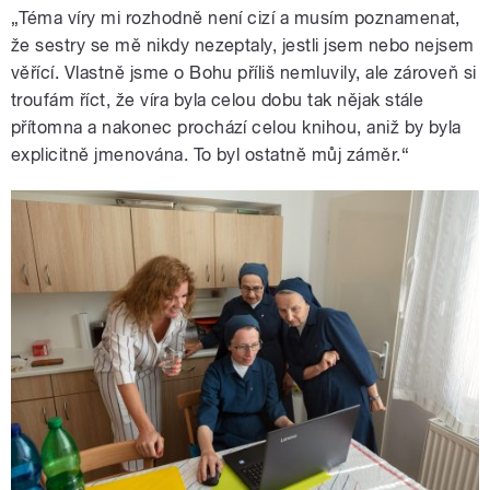
„Téma víry mi rozhodně není cizí a musím poznamenat,
že sestry se mě nikdy nezeptaly, jestli jsem nebo nejsem
věřící. Vlastně jsme o Bohu příliš nemluvily, ale zároveň si
troufám říct, že víra byla celou dobu tak nějak stále
přítomna a nakonec prochází celou knihou, aniž by byla
explicitně jmenována. To byl ostatně můj záměr.“