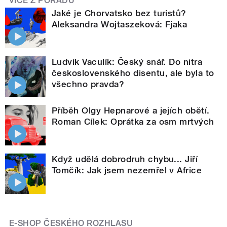
VÍCE Z POŘADU
Jaké je Chorvatsko bez turistů?
Aleksandra Wojtaszeková: Fjaka
Ludvík Vaculík: Český snář. Do nitra
československého disentu, ale byla to
všechno pravda?
Příběh Olgy Hepnarové a jejích obětí.
Roman Cílek: Oprátka za osm mrtvých
Když udělá dobrodruh chybu... Jiří
Tomčík: Jak jsem nezemřel v Africe
E-SHOP ČESKÉHO ROZHLASU