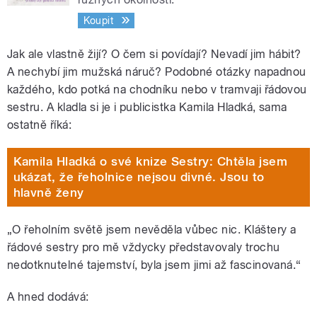
Koupit
Jak ale vlastně žijí? O čem si povídají? Nevadí jim hábit?
A nechybí jim mužská náruč? Podobné otázky napadnou
každého, kdo potká na chodníku nebo v tramvaji řádovou
sestru. A kladla si je i publicistka Kamila Hladká, sama
ostatně říká:
Kamila Hladká o své knize Sestry: Chtěla jsem
ukázat, že řeholnice nejsou divné. Jsou to
hlavně ženy
„O řeholním světě jsem nevěděla vůbec nic. Kláštery a
řádové sestry pro mě vždycky představovaly trochu
nedotknutelné tajemství, byla jsem jimi až fascinovaná.“
A hned dodává: