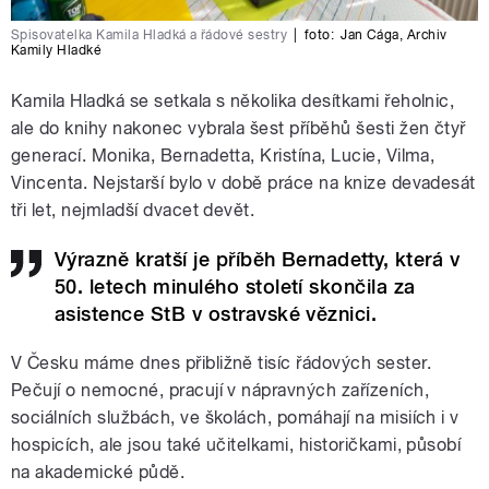
Spisovatelka Kamila Hladká a řádové sestry
|
foto:
Jan Cága
,
Archiv
Kamily Hladké
Kamila Hladká se setkala s několika desítkami řeholnic,
ale do knihy nakonec vybrala šest příběhů šesti žen čtyř
generací. Monika, Bernadetta, Kristína, Lucie, Vilma,
Vincenta. Nejstarší bylo v době práce na knize devadesát
tři let, nejmladší dvacet devět.
Výrazně kratší je příběh Bernadetty, která v
50. letech minulého století skončila za
asistence StB v ostravské věznici.
V Česku máme dnes přibližně tisíc řádových sester.
Pečují o nemocné, pracují v nápravných zařízeních,
sociálních službách, ve školách, pomáhají na misiích i v
hospicích, ale jsou také učitelkami, historičkami, působí
na akademické půdě.