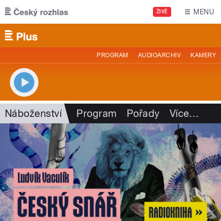
Přejít k hlavnímu obsahu
MENU
ŽIVĚ
PROGRAM
AUDIOARCHIV
KAMERY
Náboženství
Program
Pořady
Více
…