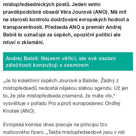
místopředsednických postů. Jeden velmi
pravděpodobně obsadí Věra Jourová (ANO). Má mít
na starosti kontrolu dodržování evropských hodnot a
transparentnosti. Předseda ANO a premiér Andrej
Babiš to označuje za úspěch, opoziční politici ale
mluví o zklamání.
Andrej Babiš: Nejsem věřící, ale své osobní
záležitosti konzultuji s vesmírem
„Je to kolektivní úspěch Jourové a Babiše. Žádný z
místopředsedů nedostal nějakou slabou agendu. Už jen
to, že jste místopředseda znamená, že máte vliv,“
vysvětluje v pořadu Pro a proti europoslanec Ondřej
Knotek (ANO).
Evropská komise dnes pracuje na principu tzv.
maticového řízení. „Takže místopředsedové jsou v roli