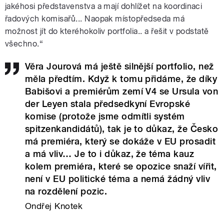
jakéhosi představenstva a mají dohlížet na koordinaci
řadových komisařů... Naopak místopředseda má
možnost jít do kteréhokoliv portfolia.. a řešit v podstatě
všechno.“
Věra Jourová má ještě silnější portfolio, než
měla předtím. Když k tomu přidáme, že díky
Babišovi a premiérům zemí V4 se Ursula von
der Leyen stala předsedkyní Evropské
komise (protože jsme odmítli systém
spitzenkandidátů), tak je to důkaz, že Česko
má premiéra, který se dokáže v EU prosadit
a má vliv… Je to i důkaz, že téma kauz
kolem premiéra, které se opozice snaží vířit,
není v EU politické téma a nemá žádný vliv
na rozdělení pozic.
Ondřej Knotek