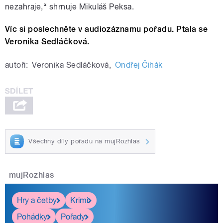
nezahraje,“ shrnuje Mikuláš Peksa.
Víc si poslechněte v audiozáznamu pořadu. Ptala se
Veronika Sedláčková.
autoři:
Veronika Sedláčková
,
Ondřej Čihák
Všechny díly pořadu na mujRozhlas
mujRozhlas
Hry a četby
Krimi
Pohádky
Pořady