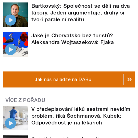
Bartkovský: Společnost se dělí na dva
tábory. Jeden argumentuje, druhý si
tvoří paralelní realitu
Jaké je Chorvatsko bez turistů?
Aleksandra Wojtaszeková: Fjaka
Jak nás naladíte na DABu
VÍCE Z POŘADU
V předepisování léků sestrami nevidím
problém, říká Šochmanová. Kubek:
Odpovědnost je na lékařích