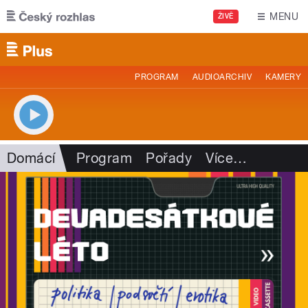
Přejít k hlavnímu obsahu
MENU
ŽIVĚ
PROGRAM
AUDIOARCHIV
KAMERY
Domácí
Program
Pořady
Více
…