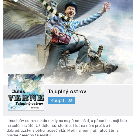
Tajuplný ostrov
Koupit
Lincolnův ostrov nikdo nikdy na mapě nenašel, a přece ho znají lidé
na celém světě. Už déle než sto třicet let na něm prožívají
dobrodružství s pěticí trosečníků, kteří na něm našli útočiště, a
hlavně nejedno tajemství.