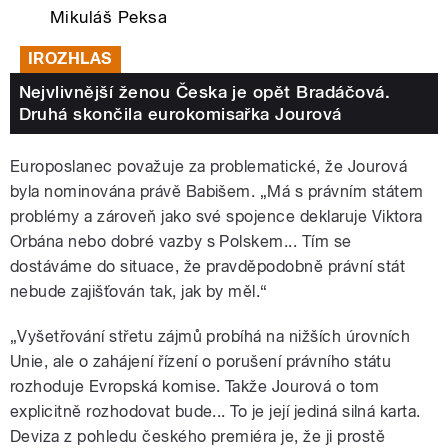
Mikuláš Peksa
IROZHLAS
Nejvlivnější ženou Česka je opět Bradáčová.
Druhá skončila eurokomisařka Jourová
Europoslanec považuje za problematické, že Jourová
byla nominována právě Babišem. „Má s právním státem
problémy a zároveň jako své spojence deklaruje Viktora
Orbána nebo dobré vazby s Polskem... Tím se
dostáváme do situace, že pravděpodobně právní stát
nebude zajišťován tak, jak by měl.“
„Vyšetřování střetu zájmů probíhá na nižších úrovních
Unie, ale o zahájení řízení o porušení právního státu
rozhoduje Evropská komise. Takže Jourová o tom
explicitně rozhodovat bude... To je její jediná silná karta.
Deviza z pohledu českého premiéra je, že ji prostě