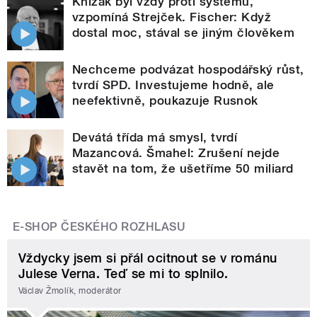
Knížák byl vždy proti systému,
vzpomíná Strejček. Fischer: Když
dostal moc, stával se jiným člověkem
Nechceme podvázat hospodářský růst,
tvrdí SPD. Investujeme hodně, ale
neefektivně, poukazuje Rusnok
Devátá třída má smysl, tvrdí
Mazancová. Šmahel: Zrušení nejde
stavět na tom, že ušetříme 50 miliard
E-SHOP ČESKÉHO ROZHLASU
Vždycky jsem si přál ocitnout se v románu
Julese Verna. Teď se mi to splnilo.
Václav Žmolík, moderátor