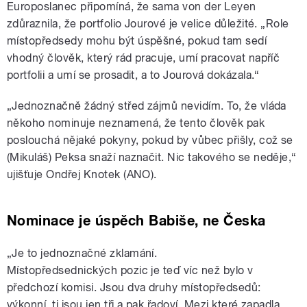
Europoslanec připomíná, že sama von der Leyen
zdůraznila, že portfolio Jourové je velice důležité. „Role
místopředsedy mohu být úspěšné, pokud tam sedí
vhodný člověk, který rád pracuje, umí pracovat napříč
portfolii a umí se prosadit, a to Jourová dokázala.“
„Jednoznačně žádný střed zájmů nevidím. To, že vláda
někoho nominuje neznamená, že tento člověk pak
poslouchá nějaké pokyny, pokud by vůbec přišly, což se
(Mikuláš) Peksa snaží naznačit. Nic takového se neděje,“
ujišťuje Ondřej Knotek (ANO).
Nominace je úspěch Babiše, ne Česka
„Je to jednoznačné zklamání.
Místopředsednických pozic je teď víc než bylo v
předchozí komisi. Jsou dva druhy místopředsedů:
výkonní, ti jsou jen tři a pak řadoví. Mezi které zapadla