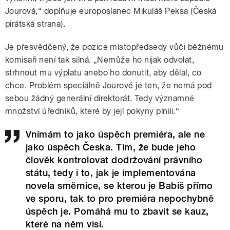
Jourová,“ doplňuje europoslanec Mikuláš Peksa (Česká
pirátská strana).
Je přesvědčený, že pozice místopředsedy vůči běžnému
komisaři není tak silná. „Nemůže ho nijak odvolat,
strhnout mu výplatu anebo ho donutit, aby dělal, co
chce. Problém speciálně Jourové je ten, že nemá pod
sebou žádný generální direktorát. Tedy významné
množství úředníků, které by její pokyny plnili.“
Vnímám to jako úspěch premiéra, ale ne
jako úspěch Česka. Tím, že bude jeho
člověk kontrolovat dodržování právního
státu, tedy i to, jak je implementována
novela směrnice, se kterou je Babiš přímo
ve sporu, tak to pro premiéra nepochybně
úspěch je. Pomáhá mu to zbavit se kauz,
které na něm visí.