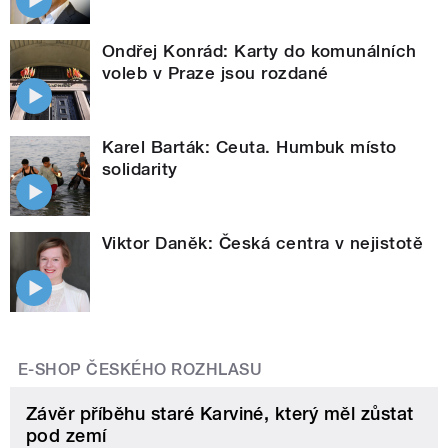
Ondřej Konrád: Karty do komunálních
voleb v Praze jsou rozdané
Karel Barták: Ceuta. Humbuk místo
solidarity
Viktor Daněk: Česká centra v nejistotě
E-SHOP ČESKÉHO ROZHLASU
Závěr příběhu staré Karviné, který měl zůstat
pod zemí