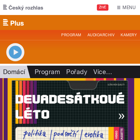
Přejít k hlavnímu obsahu
MENU
ŽIVĚ
PROGRAM
AUDIOARCHIV
KAMERY
Domácí
Program
Pořady
Více
…