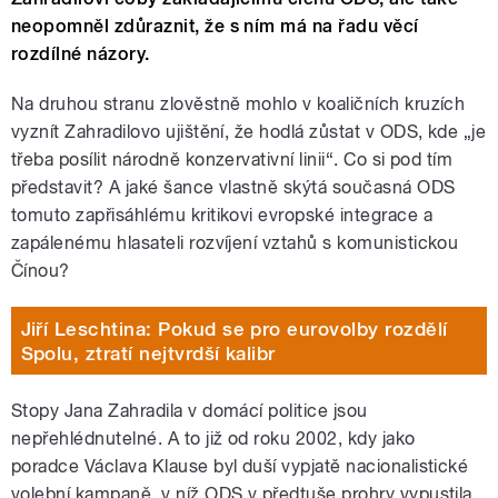
neopomněl zdůraznit, že s ním má na řadu věcí
rozdílné názory.
Na druhou stranu zlověstně mohlo v koaličních kruzích
vyznít Zahradilovo ujištění, že hodlá zůstat v ODS, kde „je
třeba posílit národně konzervativní linii“. Co si pod tím
představit? A jaké šance vlastně skýtá současná ODS
tomuto zapřisáhlému kritikovi evropské integrace a
zapálenému hlasateli rozvíjení vztahů s komunistickou
Čínou?
Jiří Leschtina: Pokud se pro eurovolby rozdělí
Spolu, ztratí nejtvrdší kalibr
Stopy Jana Zahradila v domácí politice jsou
nepřehlédnutelné. A to již od roku 2002, kdy jako
poradce Václava Klause byl duší vypjatě nacionalistické
volební kampaně, v níž ODS v předtuše prohry vypustila