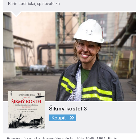
Karin Lednická, spisovatelka
Šikmý kostel 3
Koupit
Románová kronika ztraceného města - léta 1945–1961. Karin