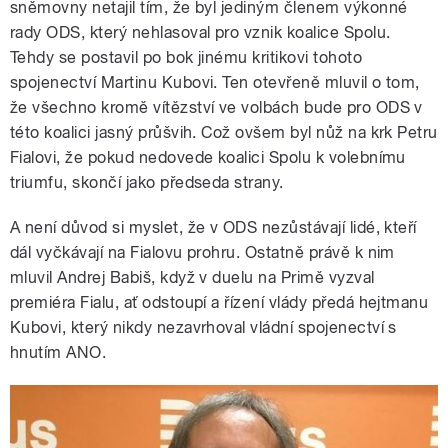
sněmovny netajil tím, že byl jediným členem výkonné
rady ODS, který nehlasoval pro vznik koalice Spolu.
Tehdy se postavil po bok jinému kritikovi tohoto
spojenectví Martinu Kubovi. Ten otevřeně mluvil o tom,
že všechno kromě vítězství ve volbách bude pro ODS v
této koalici jasný průšvih. Což ovšem byl nůž na krk Petru
Fialovi, že pokud nedovede koalici Spolu k volebnímu
triumfu, skončí jako předseda strany.
A není důvod si myslet, že v ODS nezůstávají lidé, kteří
dál vyčkávají na Fialovu prohru. Ostatně právě k nim
mluvil Andrej Babiš, když v duelu na Primě vyzval
premiéra Fialu, ať odstoupí a řízení vlády předá hejtmanu
Kubovi, který nikdy nezavrhoval vládní spojenectví s
hnutím ANO.