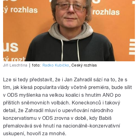
Jiří Leschtina
|
foto:
Radko Kubičko
,
Český rozhlas
Lze si tedy představit, že i Jan Zahradil sází na to, že s
tím, jak klesá popularita vlády včetně premiéra, bude sílit
v ODS myšlenka na velkou koalici s hnutím ANO po
příštích sněmovních volbách. Koneckonců i takový
detail, že Zahradil mluví o upevňování národního
konzervatismu v ODS zrovna v době, kdy Babiš
přemalovává své hnutí na nacionálně-konzervativní
uskupení, hovoří za mnohé.