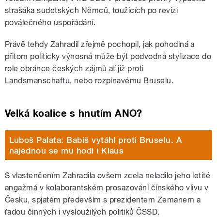
strašáka sudetských Němců, toužících po revizi
poválečného uspořádání.
Právě tehdy Zahradil zřejmě pochopil, jak pohodlná a
přitom politicky výnosná může být podvodná stylizace do
role obránce českých zájmů ať již proti
Landsmanschaftu, nebo rozpínavému Bruselu.
Velká koalice s hnutím ANO?
Luboš Palata: Babiš vytáhl proti Bruselu. A
najednou se mu hodí i Klaus
S vlastenčením Zahradila ovšem zcela neladilo jeho letité
angažmá v kolaborantském prosazování čínského vlivu v
Česku, spjatém především s prezidentem Zemanem a
řadou činných i vysloužilých politiků ČSSD.