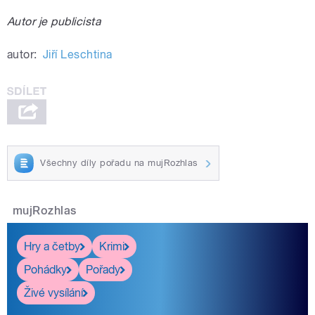
Autor je publicista
autor:
Jiří Leschtina
Všechny díly pořadu na mujRozhlas
mujRozhlas
Hry a četby
Krimi
Pohádky
Pořady
Živé vysílání