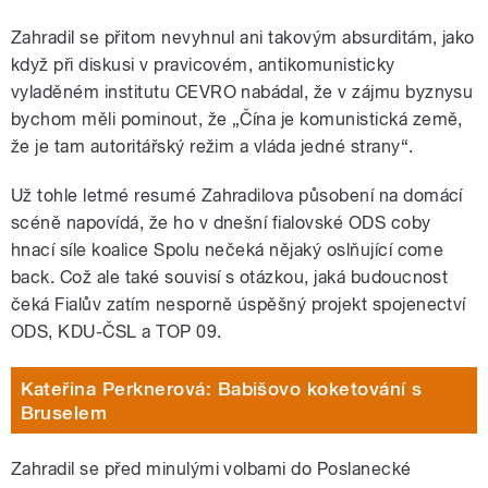
Zahradil se přitom nevyhnul ani takovým absurditám, jako
když při diskusi v pravicovém, antikomunisticky
vyladěném institutu CEVRO nabádal, že v zájmu byznysu
bychom měli pominout, že „Čína je komunistická země,
že je tam autoritářský režim a vláda jedné strany“.
Už tohle letmé resumé Zahradilova působení na domácí
scéně napovídá, že ho v dnešní fialovské ODS coby
hnací síle koalice Spolu nečeká nějaký oslňující come
back. Což ale také souvisí s otázkou, jaká budoucnost
čeká Fialův zatím nesporně úspěšný projekt spojenectví
ODS, KDU-ČSL a TOP 09.
Kateřina Perknerová: Babišovo koketování s
Bruselem
Zahradil se před minulými volbami do Poslanecké