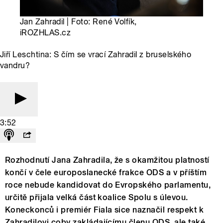
Jan Zahradil | Foto: René Volfík,
iROZHLAS.cz
Jiří Leschtina: S čím se vrací Zahradil z bruselského
vandru?
3:52
Rozhodnutí Jana Zahradila, že s okamžitou platností
končí v čele europoslanecké frakce ODS a v příštím
roce nebude kandidovat do Evropského parlamentu,
určitě přijala velká část koalice Spolu s úlevou.
Koneckonců i premiér Fiala sice naznačil respekt k
Zahradilovi coby zakládajícímu členu ODS, ale také