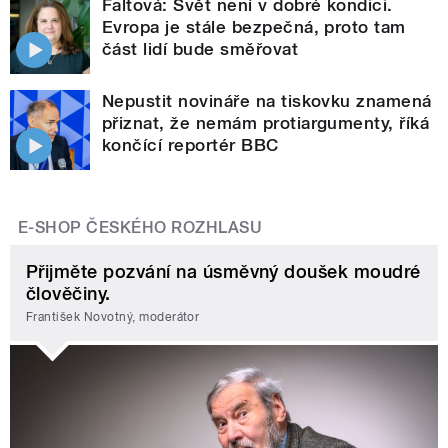
Faltová: Svět není v dobré kondici.
Evropa je stále bezpečná, proto tam
část lidí bude směřovat
Nepustit novináře na tiskovku znamená
přiznat, že nemám protiargumenty, říká
končící reportér BBC
E-SHOP ČESKÉHO ROZHLASU
Přijměte pozvání na úsměvný doušek moudré
člověčiny.
František Novotný, moderátor