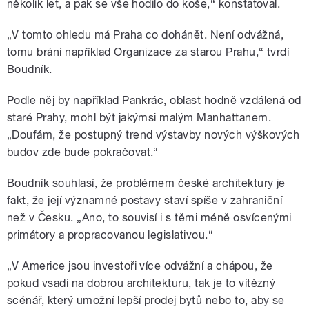
několik let, a pak se vše hodilo do koše,“ konstatoval.
„V tomto ohledu má Praha co dohánět. Není odvážná,
tomu brání například Organizace za starou Prahu,“ tvrdí
Boudník.
Podle něj by například Pankrác, oblast hodně vzdálená od
staré Prahy, mohl být jakýmsi malým Manhattanem.
„Doufám, že postupný trend výstavby nových výškových
budov zde bude pokračovat.“
Boudník souhlasí, že problémem české architektury je
fakt, že její významné postavy staví spíše v zahraniční
než v Česku. „Ano, to souvisí i s těmi méně osvícenými
primátory a propracovanou legislativou.“
„V Americe jsou investoři více odvážní a chápou, že
pokud vsadí na dobrou architekturu, tak je to vítězný
scénář, který umožní lepší prodej bytů nebo to, aby se