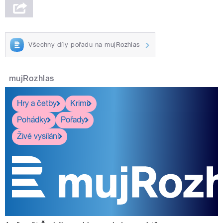
Všechny díly pořadu na mujRozhlas
mujRozhlas
Hry a četby
Krimi
Pohádky
Pořady
Živé vysílání