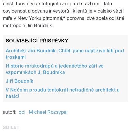
čínští turisté více fotografovali před stavbami. Tato
osvícenost a odvaha investorů i klientů je v daleko větší
míře v New Yorku přítomná,“ porovnal dvě zcela odlišné
metropole Jiří Boudník.
SOUVISEJÍCÍ PŘÍSPĚVKY
Architekt Jiří Boudník: Chtěli jsme najít živé lidi pod
troskami
Historie mrakodrapů a jedenáctého září ve
vzpomínkách J. Boudníka
Jiří Boudník
V Nočním proudu tentokrát netradičně architekt a
hasič!
autoři:
oci
,
Michael Rozsypal