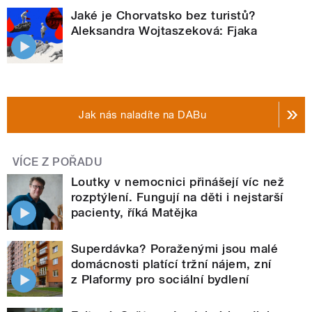
Jaké je Chorvatsko bez turistů?
Aleksandra Wojtaszeková: Fjaka
Jak nás naladíte na DABu
VÍCE Z POŘADU
Loutky v nemocnici přinášejí víc než
rozptýlení. Fungují na děti i nejstarší
pacienty, říká Matějka
Superdávka? Poraženými jsou malé
domácnosti platící tržní nájem, zní
z Plaformy pro sociální bydlení