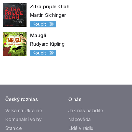
Zítra přijde Olah
Martin Sichinger
Koupit
Mauglí
Rudyard Kipling
Koupit
Český rozhlas
O nás
Válka na Ukrajině
Jak nás naladíte
Komunální volby
Nápověda
Stanice
Lidé v rádiu