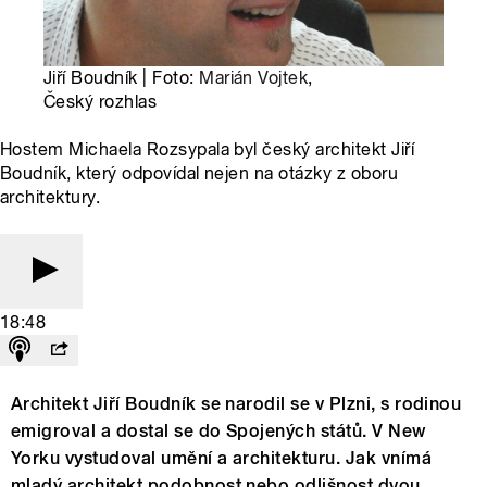
Jiří Boudník | Foto:
Marián Vojtek
,
Český rozhlas
Hostem Michaela Rozsypala byl český architekt Jiří
Boudník, který odpovídal nejen na otázky z oboru
architektury.
18:48
Architekt Jiří Boudník se narodil se v Plzni, s rodinou
emigroval a dostal se do Spojených států. V New
Yorku vystudoval umění a architekturu. Jak vnímá
mladý architekt podobnost nebo odlišnost dvou