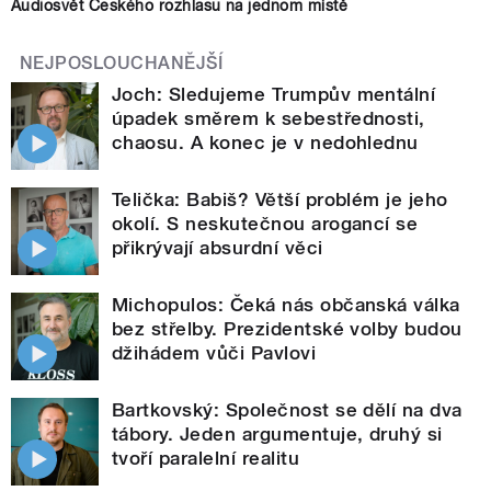
Audiosvět Českého rozhlasu na jednom místě
NEJPOSLOUCHANĚJŠÍ
Joch: Sledujeme Trumpův mentální
úpadek směrem k sebestřednosti,
chaosu. A konec je v nedohlednu
Telička: Babiš? Větší problém je jeho
okolí. S neskutečnou arogancí se
přikrývají absurdní věci
Michopulos: Čeká nás občanská válka
bez střelby. Prezidentské volby budou
džihádem vůči Pavlovi
Bartkovský: Společnost se dělí na dva
tábory. Jeden argumentuje, druhý si
tvoří paralelní realitu