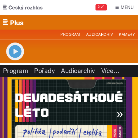
Přejít k hlavnímu obsahu
MENU
ŽIVĚ
PROGRAM
AUDIOARCHIV
KAMERY
Program
Pořady
Audioarchiv
Více
…