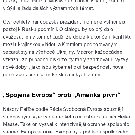
názory mezi Paříží a Moskvou na anexi Krymu, konflikt
v Sýrii a řadu dalších významných témat.
Čtyřicetiletý francouzský prezident nicméně vstřícnější
postoj k Rusku podmínil. O dialogu by se prý dalo
uvažovat jen v tom případě, že dojde k ukončení konfliktu
mezi ukrajinskou vládou a Kremlem podporovanými
separatisty na východě Ukrajiny. Macron každopádně
vzkázal, že případné diskuze by měly zahrnovat i „výzvy
nové doby“, jako jsou kybernetická bezpečnost, nové
generace zbraní či rizika klimatických změn.
„Spojená Evropa“ proti „Amerika první“
Názory Paříže podle Rádia Svobodná Evropa souznějí
s nedávnými výroky německého ministra zahraničí Heika
Maase. Také on vyzval k intenzivnější obranné spolupráci
v rámci Evropské unie. Evropa by v pohledu spolkového