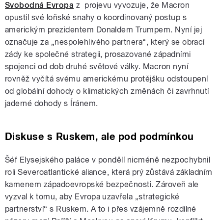
Svobodná Evropa
z projevu vyvozuje, že Macron
opustil své loňské snahy o koordinovaný postup s
americkým prezidentem Donaldem Trumpem. Nyní jej
označuje za „nespolehlivého partnera“, který se obrací
zády ke společné strategii, prosazované západními
spojenci od dob druhé světové války. Macron nyní
rovněž vyčítá svému americkému protějšku odstoupení
od globální dohody o klimatických změnách či zavrhnutí
jaderné dohody s Íránem.
Diskuse s Ruskem, ale pod podmínkou
Šéf Elysejského paláce v pondělí nicméně nezpochybnil
roli Severoatlantické aliance, která prý zůstává základním
kamenem západoevropské bezpečnosti. Zároveň ale
vyzval k tomu, aby Evropa uzavřela „strategické
partnerství“ s Ruskem. A to i přes vzájemně rozdílné