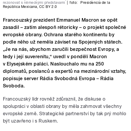
rezonovat s německými představami
|
foto:
Presidencia de la
República Mexicana
,
CC BY 2.0
Francouzský prezident Emmanuel Macron se opět
zasadil – zatím alespoň rétoricky – o projekt společné
evropské obrany. Ochrana starého kontinentu by
podle něho už neměla záviset na Spojených státech.
„Je na nás, abychom zaručili bezpečnost Evropy, a
tedy i její suverenitu,“ uvedl v pondělí Macron
v Elysejském paláci. Naslouchalo mu na 250
diplomatů, poslanců a expertů na mezinárodní vztahy,
popisuje server Rádia Svobodná Evropa – Rádia
Svoboda.
Francouzský lídr rovněž zdůraznil, že diskuse o
spolupráci v oblasti obrany by měla zahrnovat všechny
evropské země. Strategické partnerství by tak prý mohlo
být uzavřeno i s Ruskem.