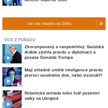
Jak nás naladíte na DABu
VÍCE Z POŘADU
Zkorumpovaný a nespolehlivý. Saúdská
Arábie zjistila pravdu o diplomacii a
povaze Donalda Trumpa
Mají ohledně umělé inteligence pravdu
proroci soudného dne, nebo vizionáři?
Robotická armáda mění tvář pozemní
války na Ukrajině