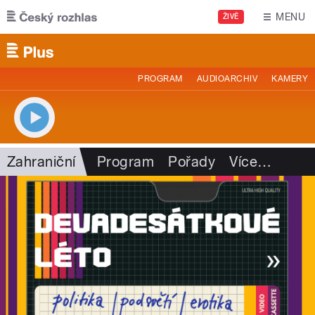
Přejít k hlavnímu obsahu
MENU
ŽIVĚ
PROGRAM
AUDIOARCHIV
KAMERY
Zahraniční
Program
Pořady
Více
…