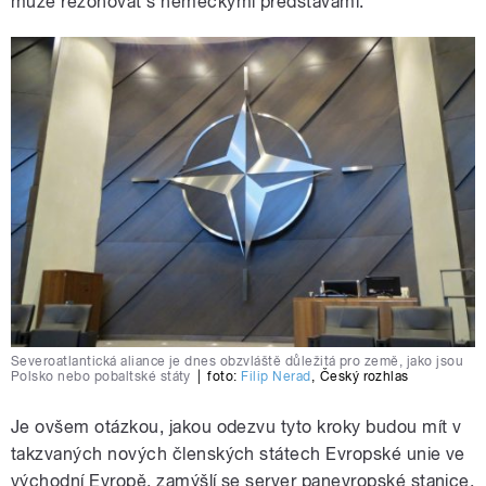
může rezonovat s německými představami.
Severoatlantická aliance je dnes obzvláště důležitá pro země, jako jsou
Polsko nebo pobaltské státy
|
foto:
Filip Nerad
,
Český rozhlas
Je ovšem otázkou, jakou odezvu tyto kroky budou mít v
takzvaných nových členských státech Evropské unie ve
východní Evropě, zamýšlí se server panevropské stanice.