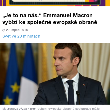
„Je to na nás.“ Emmanuel Macron
vybízí ke společné evropské obraně
29. srpen 2018
Svět ve 20 minutách
Macronova výzva k prohloubení evropské obranné spolupráce může