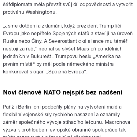
šéfdiplomata měla převzít svůj díl odpovědnosti a vytvořit
protiváhu Washingtonu.
„Jsme dotčeni a zklamáni, když prezident Trump líčí
Evropu jako nepřítele Spojených států a staví ji na úroveň
Ruska nebo Číny. A Severoatlantická aliance mu téměř
nestojí za řeč,“ nechal se slyšet Maas při pondělních
jednáních v Bukurešti. Trumpovu heslu „Amerika na
prvním místě“ by měl podle německého ministra
konkurovat slogan „Spojená Evropa“.
Noví členové NATO nejspíš bez nadšení
Paříž i Berlín loni podpořily plány na vytvoření malé a
flexibilní vojenské síly rychlého nasazení a oznámily i
záměr společného vývoje stíhacího letounu. Macronova
výzva k prohloubení evropské obranné spolupráce tak