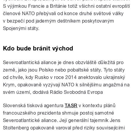
S výjimkou Francie a Británie totiž všichni ostatní evropští
členové NATO přebývali od konce druhé světové války
v bezpečí pod jaderným deštníkem poskytovaným
Spojenými státy.
Kdo bude bránit východ
Severoatlantická aliance je dnes obzvláště důležitá pro
země, jako jsou Polsko nebo pobaltské státy. Tyto státy
od chvíle, kdy Rusko v roce 2014 anektovalo ukrajinský
Krym, opakovaně vyzývají NATO k silnějšímu angažmá na
svém území, dodává Rádio Svobodná Evropa
Slovenská tisková agentura
TASR
v kontextu plánů
francouzského prezidenta shrnuje postoj samotné
Severoatlantické aliance. Její generální tajemník Jens
Stoltenberg opakovaně varoval před riziky souvisejícími