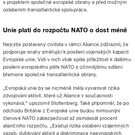
s projektem společné evropské obrany a před možným
oslabením transatlantické spolupráce.
Unie platí do rozpočtu NATO o dost méně
Nejvýše postavený civilista v rámci Aliance zdůraznil, že
podporuje snahy směřující k posílení vojenských kapacit
Evropské unie. Vidí v nich však spíše příležitost k dalšímu
posílení evropského pilíře NATO a účinnějšímu sdílení
břemene společné transatlantické obrany.
„Evropská unie by se nicméně měla vyvarovat rizika
zdvojování aktivit, které už Aliance v současnosti
vykonává,“ upozornil Stoltenberg. Také připomněl, že po
odchodu Británie z Evropské unie budou mimounijní
členové NATO zabezpečovat až osmdesát procent
aliančního rozpočtu. „Existují rizika oslabení vzájemných
vazeb, dublování aktivit a diskriminace neevropských