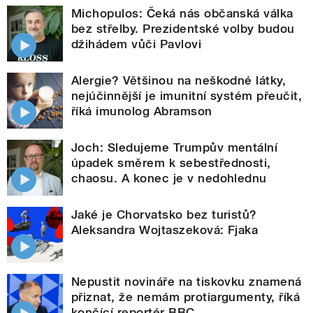
Michopulos: Čeká nás občanská válka
bez střelby. Prezidentské volby budou
džihádem vůči Pavlovi
Alergie? Většinou na neškodné látky,
nejúčinnější je imunitní systém přeučit,
říká imunolog Abramson
Joch: Sledujeme Trumpův mentální
úpadek směrem k sebestřednosti,
chaosu. A konec je v nedohlednu
Jaké je Chorvatsko bez turistů?
Aleksandra Wojtaszeková: Fjaka
Nepustit novináře na tiskovku znamená
přiznat, že nemám protiargumenty, říká
končící reportér BBC