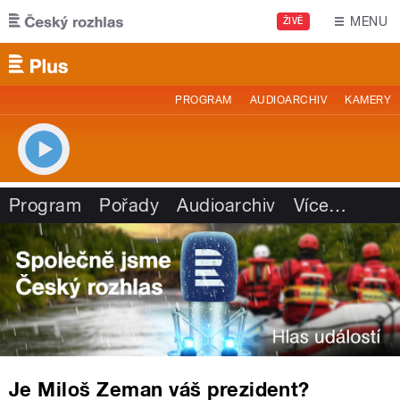
Přejít k hlavnímu obsahu
MENU
ŽIVĚ
PROGRAM
AUDIOARCHIV
KAMERY
Program
Pořady
Audioarchiv
Více
…
Je Miloš Zeman váš prezident?