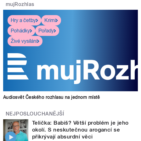
mujRozhlas
Hry a četby
Krimi
Pohádky
Pořady
Živé vysílání
Audiosvět Českého rozhlasu na jednom místě
NEJPOSLOUCHANĚJŠÍ
Telička: Babiš? Větší problém je jeho
okolí. S neskutečnou arogancí se
přikrývají absurdní věci