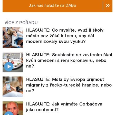
Jak nás naladíte na DABu
VÍCE Z POŘADU
HLASUJTE: Co myslíte, využijí školy
měsíc bez žáků k tomu, aby dál
modernizovaly svou výuku?
HLASUJTE: Souhlasíte se zavřením škol
kvůli omezení šíření koronaviru, nebo
ne?
HLASUJTE: Měla by Evropa přijmout
migranty z řecko-turecké hranice, nebo
ne?
HLASUJTE: Jak vnímáte Gorbačova
jako osobnost?