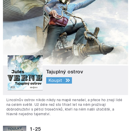
Tajuplný ostrov
Koupit
Lincolnův ostrov nikdo nikdy na mapě nenašel, a přece ho znají lidé
na celém světě. Už déle než sto třicet let na něm prožívají
dobrodružství s pěticí trosečníků, kteří na něm našli útočiště, a
hlavně nejedno tajemství.
1-25