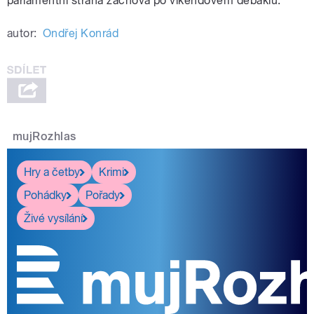
parlamentní strana zachová po víkendovém debaklu.
autor:
Ondřej Konrád
mujRozhlas
Hry a četby
Krimi
Pohádky
Pořady
Živé vysílání