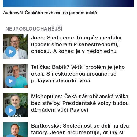
Audiosvět Českého rozhlasu na jednom místě
NEJPOSLOUCHANĚJŠÍ
Joch: Sledujeme Trumpův mentální
úpadek směrem k sebestřednosti,
chaosu. A konec je v nedohlednu
Telička: Babiš? Větší problém je jeho
okolí. S neskutečnou arogancí se
přikrývají absurdní věci
Michopulos: Čeká nás občanská válka
bez střelby. Prezidentské volby budou
džihádem vůči Pavlovi
Bartkovský: Společnost se dělí na dva
tábory. Jeden argumentuje, druhý si