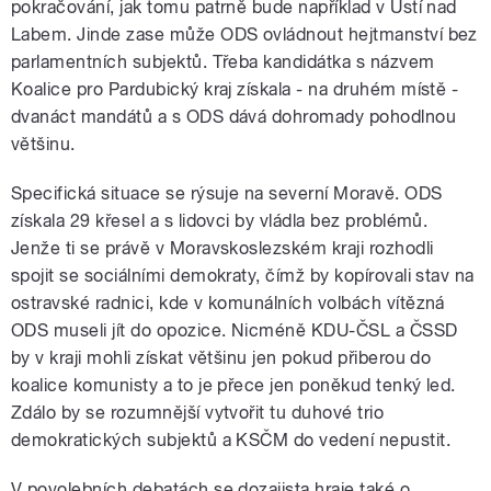
pokračování, jak tomu patrně bude například v Ústí nad
Labem. Jinde zase může ODS ovládnout hejtmanství bez
parlamentních subjektů. Třeba kandidátka s názvem
Koalice pro Pardubický kraj získala - na druhém místě -
dvanáct mandátů a s ODS dává dohromady pohodlnou
většinu.
Specifická situace se rýsuje na severní Moravě. ODS
získala 29 křesel a s lidovci by vládla bez problémů.
Jenže ti se právě v Moravskoslezském kraji rozhodli
spojit se sociálními demokraty, čímž by kopírovali stav na
ostravské radnici, kde v komunálních volbách vítězná
ODS museli jít do opozice. Nicméně KDU-ČSL a ČSSD
by v kraji mohli získat většinu jen pokud přiberou do
koalice komunisty a to je přece jen poněkud tenký led.
Zdálo by se rozumnější vytvořit tu duhové trio
demokratických subjektů a KSČM do vedení nepustit.
V povolebních debatách se dozajista hraje také o