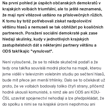
Na první pohled je úspěch občanských demokratů v
krajských volbách triumfální, ale to ještě neznamená,
že mají nyní vítězové ustláno na příslovečných růžích.
K tomu by totiž potřebovali získat nadpoloviční
většinu hlasů a nemuseli se tak obhlížet po koaličních
partnerech. Poražení sociální demokraté pak zase
hledají skulinky, kudy v jednotlivých krajských
zastupitelstvích dát s některými partnery většinu a
ODS takříkajíc "vynulovat".
Není vyloučené, že se to někde skutečně podaří a že
tedy ona takřka souvislá modrá plocha na mapě, kterou
jsme viděli v televizním volebním studiu po sečtení hlasů,
bude mít přece jen menší trhlinky. Dalo se to očekávat už
proto, že ve volbách bodovaly toliko čtyři strany, přičemž
hodně ukousli komunisté, s nimž ale ani ODS ani KDU-
ČSL uzavírat spojenectví nehodlají a lze předpokládat, že
do spolku s nimi se na krajské úrovni nepohrnou ani