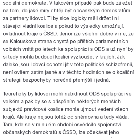
sociální demokraté. V takovém případě pak bude záležet
na tom, do jaké míry chtějí být občanským demokratům
za partnery lidovci. Ti by sice logicky měli držet linii
stávající vládní koalice a pokud to výsledky umožňují,
ovládnout kraje s ČSSD. Jenomže všichni dobře víme, že
se Kalouskova strana chystá po příštích parlamentních
volbách vrátit po letech ke spolupráci s ODS a už nyní by
si tedy mohla budoucí koalici vyzkoušet v krajích. Jak
daleko jsou lidovci ochotni jít v této politické schizofrenii,
není ovšem zatím jasné a v těchto hodinách se o koaliční
strategii bezpochyby horečně přemýšlí i jedná.
Teoreticky by lidovci mohli nabídnout ODS spolupráci ve
velkém a pak by se s přispěním některých menších
subjektů pravicová koalice mohla ujmout vedení všech
krajů. Ale kraje nejsou totéž co sněmovna a tedy vláda.
Tam, kde se v minulém období osvědčilo spojenství
občanských demokratů s ČSSD, lze očekávat jeho