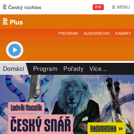
Přejít k hlavnímu obsahu
MENU
ŽIVĚ
PROGRAM
AUDIOARCHIV
KAMERY
Domácí
Program
Pořady
Více
…