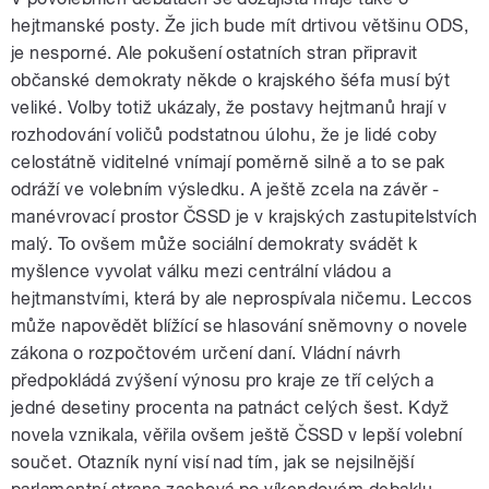
hejtmanské posty. Že jich bude mít drtivou většinu ODS,
je nesporné. Ale pokušení ostatních stran připravit
občanské demokraty někde o krajského šéfa musí být
veliké. Volby totiž ukázaly, že postavy hejtmanů hrají v
rozhodování voličů podstatnou úlohu, že je lidé coby
celostátně viditelné vnímají poměrně silně a to se pak
odráží ve volebním výsledku. A ještě zcela na závěr -
manévrovací prostor ČSSD je v krajských zastupitelstvích
malý. To ovšem může sociální demokraty svádět k
myšlence vyvolat válku mezi centrální vládou a
hejtmanstvími, která by ale neprospívala ničemu. Leccos
může napovědět blížící se hlasování sněmovny o novele
zákona o rozpočtovém určení daní. Vládní návrh
předpokládá zvýšení výnosu pro kraje ze tří celých a
jedné desetiny procenta na patnáct celých šest. Když
novela vznikala, věřila ovšem ještě ČSSD v lepší volební
součet. Otazník nyní visí nad tím, jak se nejsilnější