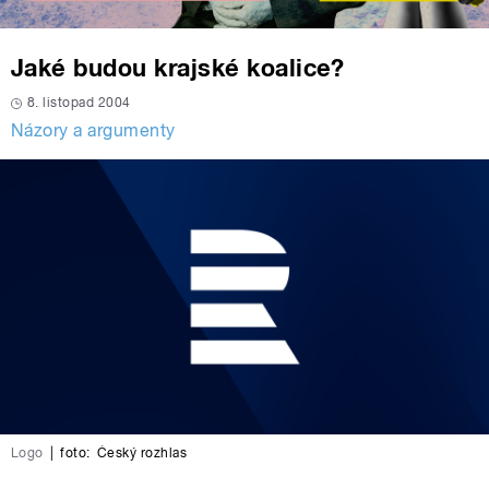
Jaké budou krajské koalice?
8. listopad 2004
Názory a argumenty
Logo
|
foto:
Český rozhlas