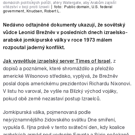
domácích politických potíží, aféry Watergate, aby Arabům zajistil
vítězství v boji proti Izraeli
|
foto:
Public domain
,
U.S. federal
government
,
Knudsen, Robert L.
Nedávno odtajněné dokumenty ukazují, že sovětský
vůdce Leonid Brežněv v posledních dnech izraelsko-
arabské jomkipurské války v roce 1973 málem
rozpoutal jaderný konflikt.
Jak vysvětluje izraelský server Times of Israel
, z
dopisů a poznámek, které shromáždilo a přeložilo
americké Wilsonovo středisko, vyplývá, že Brežněv
poslal dopis americkému prezidentovi Richardu Nixonovi.
V listu ho varoval, že vyšle na Blízký východ vojáky,
pokud obě země nezastaví postup Izraelců.
Jomkipurská válka, pojmenovaná podle
nejvýznamnějšího židovského svátku Dne smíření,
vypukla 6. října právě v tento sváteční den, kdy koalice
arabských armád pod vedením Egypta a Sýrie nečekaně