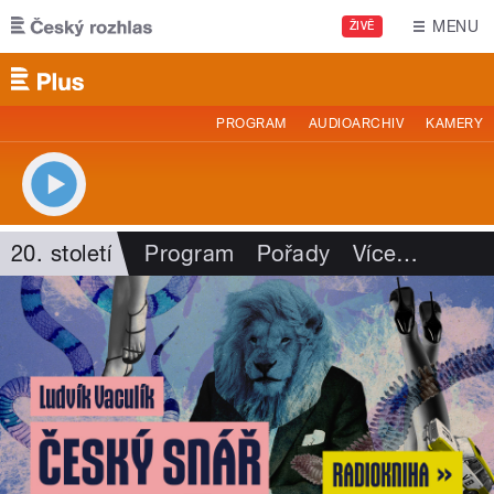
Přejít k hlavnímu obsahu
MENU
ŽIVĚ
PROGRAM
AUDIOARCHIV
KAMERY
20. století
Program
Pořady
Více
…