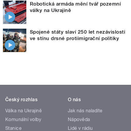
Robotická armáda mění tvář pozemní
války na Ukrajině
Spojené státy slaví 250 let nezávislosti
ve stínu drsné protiimigrační politiky
Český rozhlas
O nás
Válka na Ukrajině
Jak nás naladíte
Komunální volby
Nápověda
Stanice
Lidé v rádiu