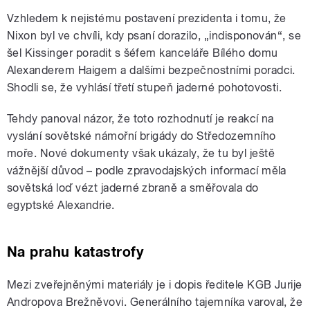
Vzhledem k nejistému postavení prezidenta i tomu, že
Nixon byl ve chvíli, kdy psaní dorazilo, „indisponován“, se
šel Kissinger poradit s šéfem kanceláře Bílého domu
Alexanderem Haigem a dalšími bezpečnostními poradci.
Shodli se, že vyhlásí třetí stupeň jaderné pohotovosti.
Tehdy panoval názor, že toto rozhodnutí je reakcí na
vyslání sovětské námořní brigády do Středozemního
moře. Nové dokumenty však ukázaly, že tu byl ještě
vážnější důvod – podle zpravodajských informací měla
sovětská loď vézt jaderné zbraně a směřovala do
egyptské Alexandrie.
Na prahu katastrofy
Mezi zveřejněnými materiály je i dopis ředitele KGB Jurije
Andropova Brežněvovi. Generálního tajemníka varoval, že