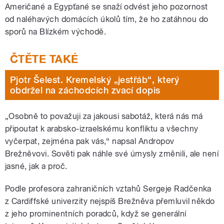
Američané a Egypťané se snaží odvést jeho pozornost
od naléhavých domácích úkolů tím, že ho zatáhnou do
sporů na Blízkém východě.
Pjotr Šelest. Kremelský „jestřáb“, který
obdržel na záchodcích zvací dopis
„Osobně to považuji za jakousi sabotáž, která nás má
připoutat k arabsko-izraelskému konfliktu a všechny
vyčerpat, zejména pak vás,“ napsal Andropov
Brežněvovi. Sověti pak náhle své úmysly změnili, ale není
jasné, jak a proč.
Podle profesora zahraničních vztahů Sergeje Radčenka
z Cardiffské univerzity nejspíš Brežněva přemluvil někdo
z jeho prominentních poradců, když se generální