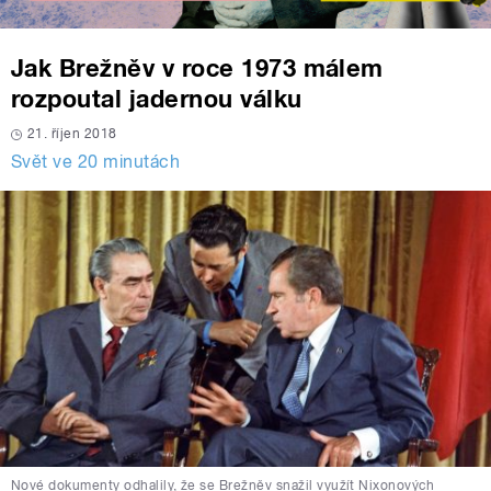
Jak Brežněv v roce 1973 málem
rozpoutal jadernou válku
21. říjen 2018
Svět ve 20 minutách
Nové dokumenty odhalily, že se Brežněv snažil využít Nixonových