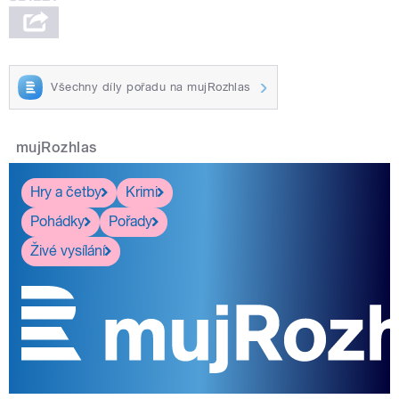
Všechny díly pořadu na mujRozhlas
mujRozhlas
Hry a četby
Krimi
Pohádky
Pořady
Živé vysílání