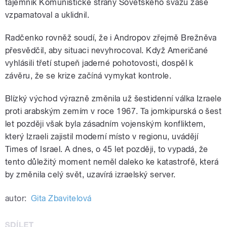
tajemník Komunistické strany Sovětského svazu zase
vzpamatoval a uklidnil.
Radčenko rovněž soudí, že i Andropov zřejmě Brežněva
přesvědčil, aby situaci nevyhrocoval. Když Američané
vyhlásili třetí stupeň jaderné pohotovosti, dospěl k
závěru, že se krize začíná vymykat kontrole.
Blízký východ výrazně změnila už šestidenní válka Izraele
proti arabským zemím v roce 1967. Ta jomkipurská o šest
let později však byla zásadním vojenským konfliktem,
který Izraeli zajistil moderní místo v regionu, uvádějí
Times of Israel. A dnes, o 45 let později, to vypadá, že
tento důležitý moment neměl daleko ke katastrofě, která
by změnila celý svět, uzavírá izraelský server.
autor:
Gita Zbavitelová