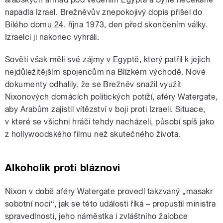
napadla Izrael. Brežněvův znepokojivý dopis přišel do
Bílého domu 24. října 1973, den před skončením války.
Izraelci ji nakonec vyhráli.
Sověti však měli své zájmy v Egyptě, který patřil k jejich
nejdůležitějším spojencům na Blízkém východě. Nové
dokumenty odhalily, že se Brežněv snažil využít
Nixonových domácích politických potíží, aféry Watergate,
aby Arabům zajistil vítězství v boji proti Izraeli. Situace,
v které se všichni hráči tehdy nacházeli, působí spíš jako
z hollywoodského filmu než skutečného života.
Alkoholik proti bláznovi
Nixon v době aféry Watergate provedl takzvaný „masakr
sobotní noci“, jak se této události říká – propustil ministra
spravedlnosti, jeho náměstka i zvláštního žalobce