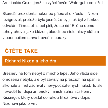
Archibalda Coxe, jenž na vyšetřování Watergate dohlížel.
Skandál prezidenta nakonec připravil o křeslo – Nixon
rezignoval, protože bylo jasné, že by jinak byl z funkce
odvolán. Times of Israel píší, že se šéf Bílého domu
tehdy choval jako blázen; bloudil po sídle hlavy státu a
v podnapilém stavu hovořil s obrazy.
Richard Nixon a jeho éra
Brežněv na tom nebyl o mnoho lépe. Jeho vláda sice
ohrožena nebyla, ale byl závislý na prášcích na spaní a
alkoholu a měl záchvaty nevypočitatelných nálad. To ale
nevěděl tehdejší americký ministr zahraničí Henry
Kissinger, který dostal do rukou Brežněvův dopis
Nixonovi jako první.