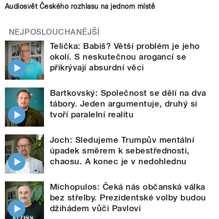
Audiosvět Českého rozhlasu na jednom místě
NEJPOSLOUCHANĚJŠÍ
Telička: Babiš? Větší problém je jeho
okolí. S neskutečnou arogancí se
přikrývají absurdní věci
Bartkovský: Společnost se dělí na dva
tábory. Jeden argumentuje, druhý si
tvoří paralelní realitu
Joch: Sledujeme Trumpův mentální
úpadek směrem k sebestřednosti,
chaosu. A konec je v nedohlednu
Michopulos: Čeká nás občanská válka
bez střelby. Prezidentské volby budou
džihádem vůči Pavlovi