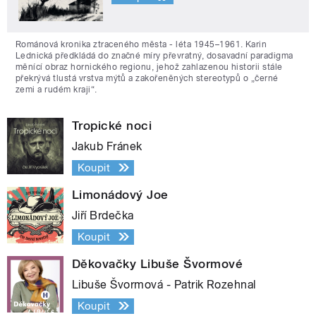
Románová kronika ztraceného města - léta 1945–1961. Karin
Lednická předkládá do značné míry převratný, dosavadní paradigma
měnící obraz hornického regionu, jehož zahlazenou historii stále
překrývá tlustá vrstva mýtů a zakořeněných stereotypů o „černé
zemi a rudém kraji“.
Tropické noci
Jakub Fránek
Koupit
Limonádový Joe
Jiří Brdečka
Koupit
Děkovačky Libuše Švormové
Libuše Švormová - Patrik Rozehnal
Koupit