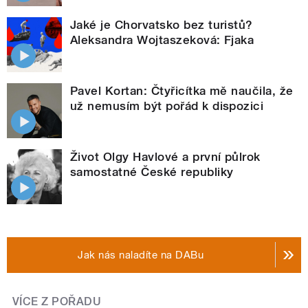
Jaké je Chorvatsko bez turistů?
Aleksandra Wojtaszeková: Fjaka
Pavel Kortan: Čtyřicítka mě naučila, že
už nemusím být pořád k dispozici
Život Olgy Havlové a první půlrok
samostatné České republiky
Jak nás naladíte na DABu
VÍCE Z POŘADU