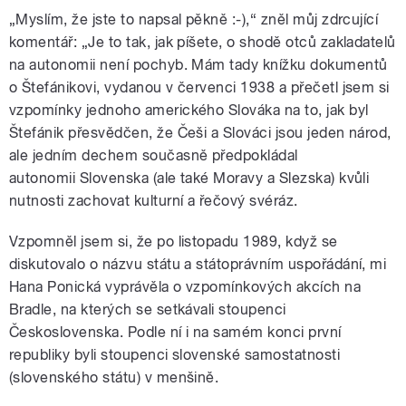
„Myslím, že jste to napsal pěkně :-),“ zněl můj zdrcující
komentář: „Je to tak, jak píšete, o shodě otců zakladatelů
na autonomii není pochyb. Mám tady knížku dokumentů
o Štefánikovi, vydanou v červenci 1938 a přečetl jsem si
vzpomínky jednoho amerického Slováka na to, jak byl
Štefánik přesvědčen, že Češi a Slováci jsou jeden národ,
ale jedním dechem současně předpokládal
autonomii Slovenska (ale také Moravy a Slezska) kvůli
nutnosti zachovat kulturní a řečový svéráz.
Vzpomněl jsem si, že po listopadu 1989, když se
diskutovalo o názvu státu a státoprávním uspořádání, mi
Hana Ponická vyprávěla o vzpomínkových akcích na
Bradle, na kterých se setkávali stoupenci
Československa. Podle ní i na samém konci první
republiky byli stoupenci slovenské samostatnosti
(slovenského státu) v menšině.