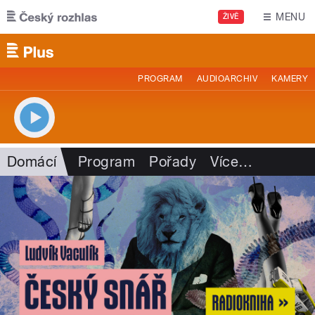
Přejít k hlavnímu obsahu
MENU
ŽIVĚ
PROGRAM
AUDIOARCHIV
KAMERY
Domácí
Program
Pořady
Více
…