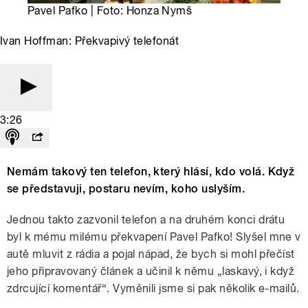
Pavel Pafko | Foto: Honza Nymš
Ivan Hoffman: Překvapivý telefonát
3:26
Nemám takový ten telefon, který hlásí, kdo volá. Když
se představuji, postaru nevím, koho uslyším.
Jednou takto zazvonil telefon a na druhém konci drátu
byl k mému milému překvapení Pavel Pafko! Slyšel mne v
autě mluvit z rádia a pojal nápad, že bych si mohl přečíst
jeho připravovaný článek a učinil k němu „laskavý, i když
zdrcující komentář“. Vyměnili jsme si pak několik e-mailů.