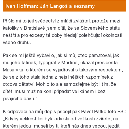
Ivan Hoffman: Ján Langoš a seznamy
Přišlo mi to její svědectví z mládí zvláštní, protože mezi
katolíky v Bratislavě jsem cítil, že se Slovenského státu
neštítí a pro excesy té doby hledají polehčující okolnosti
všeho druhu.
Pak se mi ještě vybavilo, jak si můj otec pamatoval, jak
mu jeho tatínek, typograf v Martině, ukázal presidenta
Masaryka, o kterém se vyjadřoval s takovým respektem,
že se z toho stala jedna z nejsilnějších vzpomínek z
otcova dětství. Mohlo to ale samozřejmě být i tím, že
dítěti musí muž na koni připadat velikánem i bez
jásajícího davu.“
K odpovědi na můj dopis připojil pak Pavel Pafko toto PS.:
„Kdyby velikost lidí byla odvislá od velikosti zvířete, na
kterém jedou, museli by ti, kteří nás dnes vedou, jezdit