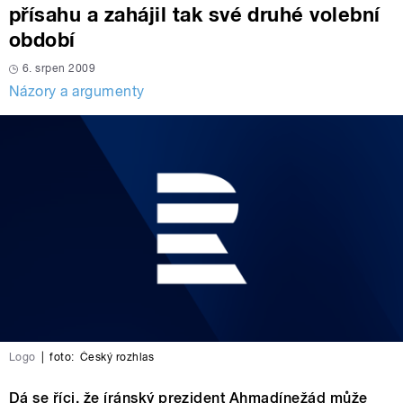
přísahu a zahájil tak své druhé volební
období
6. srpen 2009
Názory a argumenty
Logo
|
foto:
Český rozhlas
Dá se říci, že íránský prezident Ahmadínežád může