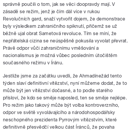
správně poučili o tom, jak se věci doopravdy mají. V
zásadě se režim, jenž je čím dál více v rukou
Revolučních gard, snaží vytvořit dojem, že demonstrace
byly výsledkem zahraničního spiknutí, přičemž se už
běžně ujal obrat Sametová revoluce. Tím se míní, že
nepřátelská cizina se neúspěšně pokusila vyvolat převrat.
Právě odpor vůči zahraničnímu vměšování a
nacionalismus je možná vůbec posledním útočištěm
současného režimu v Íránu.
Jestliže jsme za začátku uvedli, že Ahmadínežád tento
týden slaví definitivní vítězství, nyní můžeme dodat, že to
může být jen vítězství dočasné, a to podle starého
přísloví, že kdo se směje naposled, ten se směje nejlépe.
Pro režim jako takový může být volba kontroverzního,
odpor ve světě vyvolávajícího a národohospodářsky
neschopného prezidenta Pyrrovým vítězstvím, které
definitivně přesvědčí velkou část Íránců, že povaha