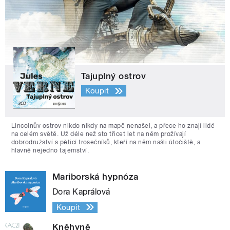
Tajuplný ostrov
Koupit
Lincolnův ostrov nikdo nikdy na mapě nenašel, a přece ho znají lidé
na celém světě. Už déle než sto třicet let na něm prožívají
dobrodružství s pěticí trosečníků, kteří na něm našli útočiště, a
hlavně nejedno tajemství.
Mariborská hypnóza
Dora Kaprálová
Koupit
Kněhyně