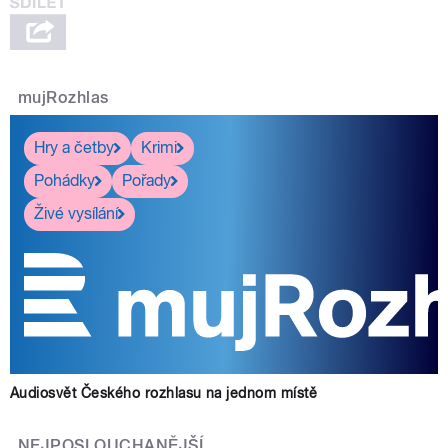
mujRozhlas
Hry a četby
Krimi
Pohádky
Pořady
Živé vysílání
Audiosvět Českého rozhlasu na jednom místě
NEJPOSLOUCHANĚJŠÍ