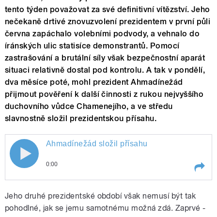
tento týden považovat za své definitivní vítězství. Jeho
nečekaně drtivé znovuzvolení prezidentem v první půli
června zapáchalo volebními podvody, a vehnalo do
íránských ulic statisíce demonstrantů. Pomocí
zastrašování a brutální síly však bezpečnostní aparát
situaci relativně dostal pod kontrolu. A tak v pondělí,
dva měsíce poté, mohl prezident Ahmadínežád
přijmout pověření k další činnosti z rukou nejvyššího
duchovního vůdce Chamenejího, a ve středu
slavnostně složil prezidentskou přísahu.
Ahmadínežád složil přísahu
0:00
Play /
Ahmadínežád složil přísahu
Jeho druhé prezidentské období však nemusí být tak
pohodlné, jak se jemu samotnému možná zdá. Zaprvé -