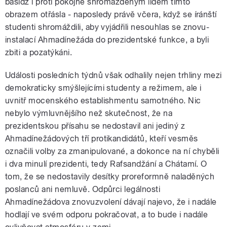
basídž i proti pokojně shromážděným lidem tímto
obrazem otřásla - naposledy právě včera, když se íránští
studenti shromáždili, aby vyjádřili nesouhlas se znovu-
instalací Ahmadínežáda do prezidentské funkce, a byli
zbiti a pozatýkáni.
Události posledních týdnů však odhalily nejen trhliny mezi
demokraticky smýšlejícími studenty a režimem, ale i
uvnitř mocenského establishmentu samotného. Nic
nebylo výmluvnějšího než skutečnost, že na
prezidentskou přísahu se nedostavil ani jediný z
Ahmadínežádových tří protikandidátů, kteří vesměs
označili volby za zmanipulované, a dokonce na ní chyběli
i dva minulí prezidenti, tedy Rafsandžání a Chátamí. O
tom, že se nedostavily desítky proreformně naladěných
poslanců ani nemluvě. Odpůrci legálnosti
Ahmadínežádova znovuzvolení dávají najevo, že i nadále
hodlají ve svém odporu pokračovat, a to bude i nadále