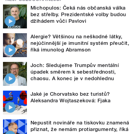
Michopulos: Čeká nás občanská válka
bez střelby. Prezidentské volby budou
džihádem vůči Pavlovi
Alergie? Většinou na neškodné látky,
nejúčinnější je imunitní systém přeučit,
říká imunolog Abramson
Joch: Sledujeme Trumpův mentální
úpadek směrem k sebestřednosti,
chaosu. A konec je v nedohlednu
Jaké je Chorvatsko bez turistů?
Aleksandra Wojtaszeková: Fjaka
Nepustit novináře na tiskovku znamená
přiznat, že nemám protiargumenty, říká