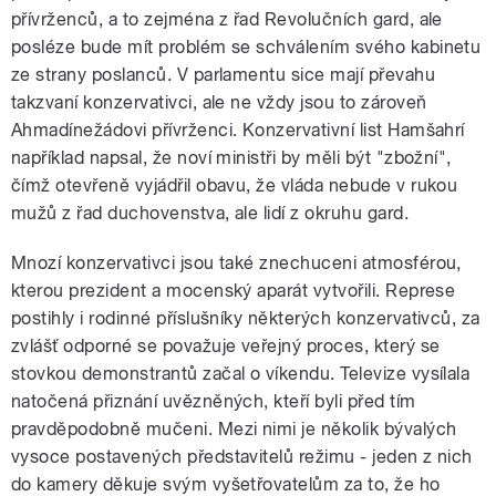
přívrženců, a to zejména z řad Revolučních gard, ale
posléze bude mít problém se schválením svého kabinetu
ze strany poslanců. V parlamentu sice mají převahu
takzvaní konzervativci, ale ne vždy jsou to zároveň
Ahmadínežádovi přívrženci. Konzervativní list Hamšahrí
například napsal, že noví ministři by měli být "zbožní",
čímž otevřeně vyjádřil obavu, že vláda nebude v rukou
mužů z řad duchovenstva, ale lidí z okruhu gard.
Mnozí konzervativci jsou také znechuceni atmosférou,
kterou prezident a mocenský aparát vytvořili. Represe
postihly i rodinné příslušníky některých konzervativců, za
zvlášť odporné se považuje veřejný proces, který se
stovkou demonstrantů začal o víkendu. Televize vysílala
natočená přiznání uvězněných, kteří byli před tím
pravděpodobně mučeni. Mezi nimi je několik bývalých
vysoce postavených představitelů režimu - jeden z nich
do kamery děkuje svým vyšetřovatelům za to, že ho