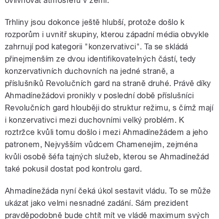
ovlivňovat atmosféru v zemi.
Trhliny jsou dokonce ještě hlubší, protože došlo k
rozporům i uvnitř skupiny, kterou západní média obvykle
zahrnují pod kategorii "konzervativci". Ta se skládá
přinejmenším ze dvou identifikovatelných částí, tedy
konzervativních duchovních na jedné straně, a
příslušníků Revolučních gard na straně druhé. Právě díky
Ahmadínežádovi pronikly v poslední době příslušníci
Revolučních gard hlouběji do struktur režimu, s čímž mají
i konzervativci mezi duchovními velký problém. K
roztržce kvůli tomu došlo i mezi Ahmadínežádem a jeho
patronem, Nejvyšším vůdcem Chamenejím, zejména
kvůli osobě šéfa tajných služeb, kterou se Ahmadínežád
také pokusil dostat pod kontrolu gard.
Ahmadínežáda nyní čeká úkol sestavit vládu. To se může
ukázat jako velmi nesnadné zadání. Sám prezident
pravděpodobně bude chtít mít ve vládě maximum svých