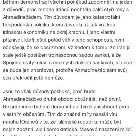
během demonstrací všichni poněkud zapomněli na jeden
z důvodů, proč mnoho Íránců nechtělo další čtyři roky s
Ahmadínežádem. Tím důvodem je jeho katastrofální
hospodářská politika, která dovedla už tak vratkou
íránskou ekonomiku na okraj krachu. I jeho vlastní
příznivci, kteří ještě pořád věří v jeho schopnosti, nyní
pause
očekávají, že se cosi změní. Vzhledem k tomu, že Írán je
stále ještě postižen trojnásobnou sadou sankcí, a že
Spojené státy mluví o možných dalších sankcích, situace
se bude jen zhoršovat, protože Ahmadínežád sám svůj
stín překročit jistě nemůže.
Jsou to však důvody politické, proč bude
Ahmadinežádovo druhé období obtížnější, než první.
Režim musel během demonstrací tvrdě zasáhnout proti
vlastním občanům. Tím do značné míry narušil víru
mnoha ÍOránců v to, že islámská republika může být
nejen zbožná, ale i demokratická. Masové nasazení milicí