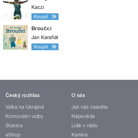
Kaczi
Koupit
Broučci
Jan Karafiát
Koupit
Český rozhlas
O nás
Válka na Ukrajině
Jak nás naladíte
Komunální volby
Nápověda
Stanice
Lidé v rádiu
eShop
Kariéra