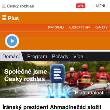
Přejít k hlavnímu obsahu
MENU
ŽIVĚ
PROGRAM
AUDIOARCHIV
KAMERY
Domácí
Program
Pořady
Více
…
Íránský prezident Ahmadínežád složil