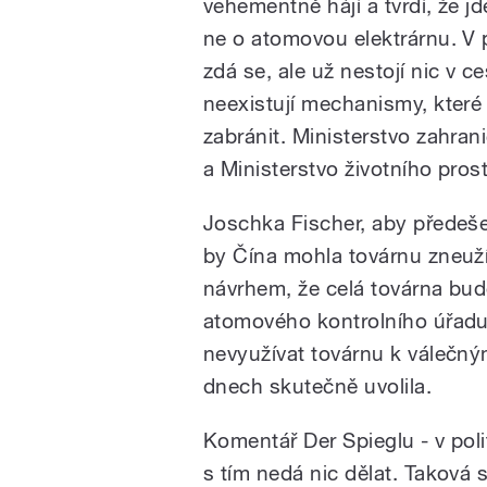
vehementně hájí a tvrdí, že jd
ne o atomovou elektrárnu. V 
zdá se, ale už nestojí nic v c
neexistují mechanismy, které
zabránit. Ministerstvo zahra
a Ministerstvo životního pros
Joschka Fischer, aby předeš
by Čína mohla továrnu zneuží
návrhem, že celá továrna bu
atomového kontrolního úřadu 
nevyužívat továrnu k válečn
dnech skutečně uvolila.
Komentář Der Spieglu - v poli
s tím nedá nic dělat. Taková 