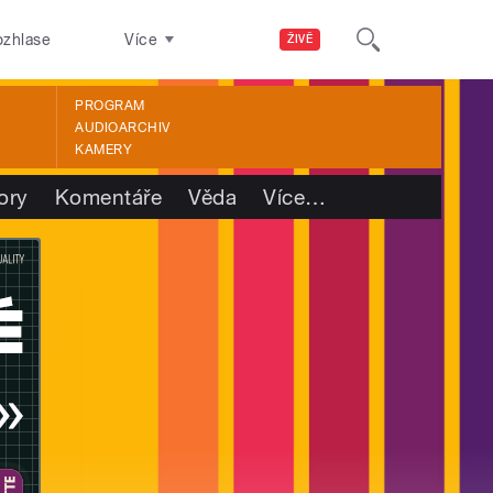
ozhlase
Více
ŽIVĚ
PROGRAM
AUDIOARCHIV
KAMERY
ory
Komentáře
Věda
Více
…