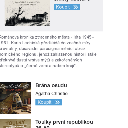
Koupit
Románová kronika ztraceného města - léta 1945–
1961. Karin Lednická předkládá do značné míry
převratný, dosavadní paradigma měnící obraz
hornického regionu, jehož zahlazenou historii stále
překrývá tlustá vrstva mýtů a zakořeněných
stereotypů o „černé zemi a rudém kraji“.
Brána osudu
Agatha Christie
Koupit
Toulky první republikou
26-50