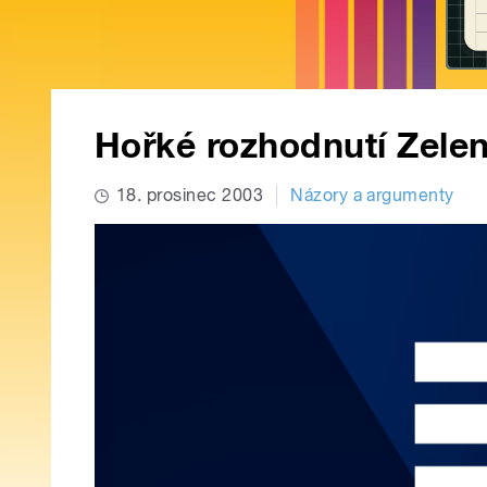
Hořké rozhodnutí Zel
18. prosinec 2003
Názory a argumenty