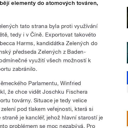
ábějí elementy do atomových továren,
elených tato strana byla proti využívání
tě, tedy i v Číně. Exportovat takovéto
Rebecca Harms, kandidátka Zelených do
mský předseda Zelených z Baden-
dmínečné využití všech možností k
rtu zabránilo.
německého Parlamentu, Winfried
kl, že chce vidět Joschku Fischera
rtu továrny. Situace je tedy velice
 zelení pod tlakem veřejnosti, která si
straně je kancléř, jehož hlavní starostí je
ýmto problémem se moc nezabývá. Pro