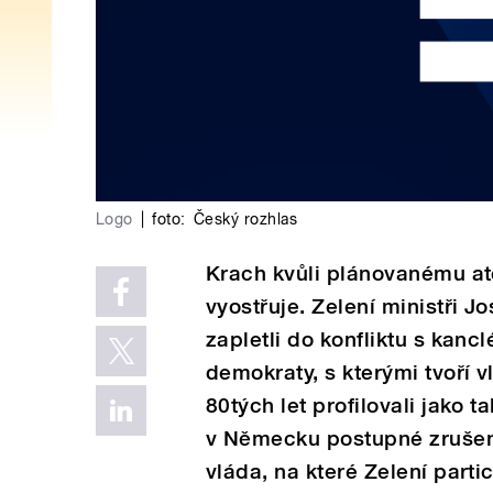
Logo
|
foto:
Český rozhlas
Krach kvůli plánovanému a
vyostřuje. Zelení ministři J
zapletli do konfliktu s kan
demokraty, s kterými tvoří vl
80tých let profilovali jako 
v Německu postupné zrušení
vláda, na které Zelení parti