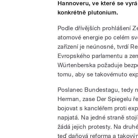
Hannoveru, ve které se vyr
konkrétně plutonium.
Podle dřívějších prohlášení Z
atomové energie po celém svě
zařízení je neúnosné, tvrdí 
Evropského parlamentu a ze
Würtenberska požaduje bezpo
tomu, aby se takovémuto expo
Poslanec Bundestagu, tedy 
Herman, zase Der Spiegelu ře
bojovat s kancléřem proti expo
napjatá. Na jedné straně stojí
žádá jejich protesty. Na druhé 
teď daňová reforma a takov