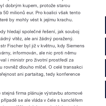
byl dobrým kupem, protože starou
a 50 milionů eur. Pro koalici však tento
eré by mohly vést k jejímu krachu.
edy hledají společné řešení, jak souboj
žádný vítěz, ale ani žádný poražený.
istr Fischer byl již v květnu, kdy Siemens
árny, informován, ale nic proti němu
l i ministr pro životní prostředí za
du rovněž dlouho mlčel. O celé transakci
řejnost ani partaitag, tedy konference
 stejná firma plánuje výstavbu atomové
 případě se ale vláda v čele s kancléřem