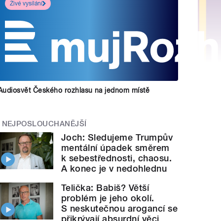
Živé vysílání
Audiosvět Českého rozhlasu na jednom místě
NEJPOSLOUCHANĚJŠÍ
Joch: Sledujeme Trumpův
mentální úpadek směrem
k sebestřednosti, chaosu.
A konec je v nedohlednu
Telička: Babiš? Větší
problém je jeho okolí.
S neskutečnou arogancí se
přikrývají absurdní věci