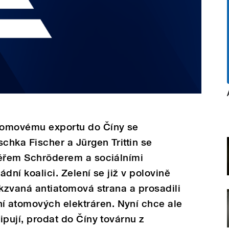
tomovému exportu do Číny se
oschka Fischer a Jürgen Trittin se
cléřem Schröderem a sociálními
ádní koalici. Zelení se již v polovině
takzvaná antiatomová strana a prosadili
 atomových elektráren. Nyní chce ale
cipují, prodat do Číny továrnu z