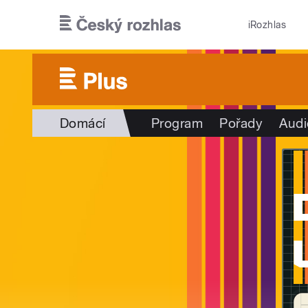
Přejít k hlavnímu obsahu
iRozhlas
Domácí
Program
Pořady
Audi