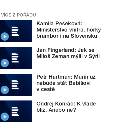
VÍCE Z POŘADU
Kamila Pešeková:
Ministerstvo vnitra, horký
brambor i na Slovensku
Jan Fingerland: Jak se
Miloš Zeman mýlil v Sýrii
Petr Hartman: Murín už
nebude stát Babišovi
v cestě
Ondřej Konrád: K vládě
blíž. Anebo ne?