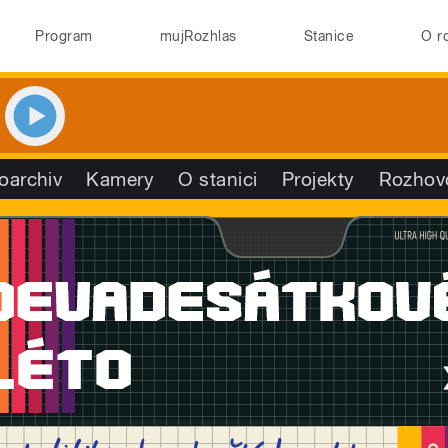
Program
mujRozhlas
Stanice
O r
oarchiv
Kamery
O stanici
Projekty
Rozhov