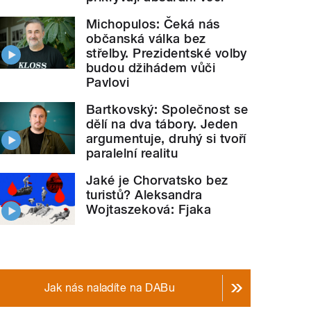
Michopulos: Čeká nás
občanská válka bez
střelby. Prezidentské volby
budou džihádem vůči
Pavlovi
Bartkovský: Společnost se
dělí na dva tábory. Jeden
argumentuje, druhý si tvoří
paralelní realitu
Jaké je Chorvatsko bez
turistů? Aleksandra
Wojtaszeková: Fjaka
Jak nás naladíte na DABu