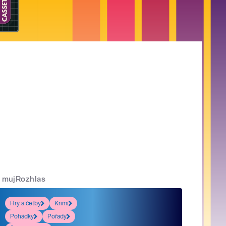
mujRozhlas
Hry a četby
Krimi
Pohádky
Pořady