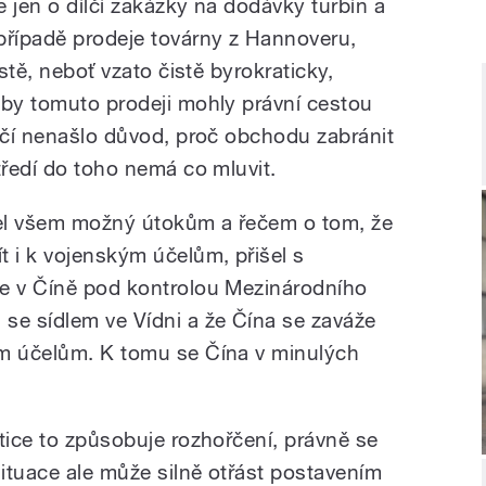
e jen o dílčí zakázky na dodávky turbín a
případě prodeje továrny z Hannoveru,
estě, neboť vzato čistě byrokraticky,
 by tomuto prodeji mohly právní cestou
ničí nenašlo důvod, proč obchodu zabránit
tředí do toho nemá co mluvit.
el všem možný útokům a řečem o tom, že
t i k vojenským účelům, přišel s
de v Číně pod kontrolou Mezinárodního
se sídlem ve Vídni a že Čína se zaváže
ým účelům. K tomu se Čína v minulých
tice to způsobuje rozhořčení, právně se
situace ale může silně otřást postavením