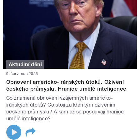
Aktuální dění
9. červenec 2026
Obnovení americko-íránských útoků. Oživení
českého průmyslu. Hranice umělé inteligence
Co znamená obnovení vzájemných americko-
íránských útoků? Co stojí za křehkým oživením
českého průmyslu? A kam až se posouvají hranice
umělé inteligence?