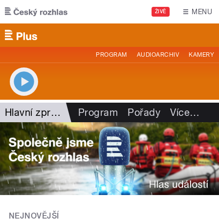
Přejít k hlavnímu obsahu
MENU
ŽIVĚ
PROGRAM
AUDIOARCHIV
KAMERY
Hlavní zprávy - rozhovory
Program
Pořady
Více
…
NEJNOVĚJŠÍ