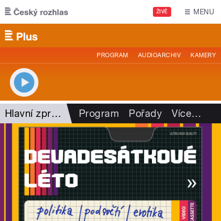
Přejít k hlavnímu obsahu
MENU
ŽIVĚ
PROGRAM
AUDIOARCHIV
KAMERY
Hlavní zprávy - rozhovory
Program
Pořady
Více
…