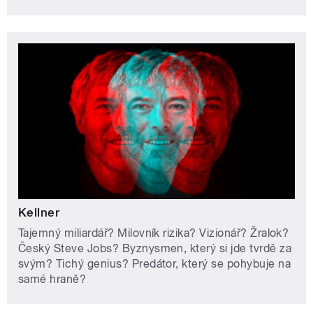
Kellner
Tajemný miliardář? Milovník rizika? Vizionář? Žralok?
Český Steve Jobs? Byznysmen, který si jde tvrdě za
svým? Tichý genius? Predátor, který se pohybuje na
samé hraně?