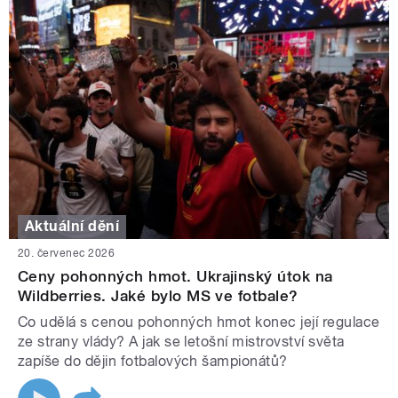
Aktuální dění
20. červenec 2026
Ceny pohonných hmot. Ukrajinský útok na
Wildberries. Jaké bylo MS ve fotbale?
Co udělá s cenou pohonných hmot konec její regulace
ze strany vlády? A jak se letošní mistrovství světa
zapíše do dějin fotbalových šampionátů?