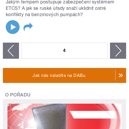
Jakým tempem postupuje zabezpečení systémem
ETCS? A jak se ruské úřady snaží uklidnit ostré
konflikty na benzinových pumpách?
STRÁNKY
4
n
zí
Jak nás naladíte na DABu
O POŘADU