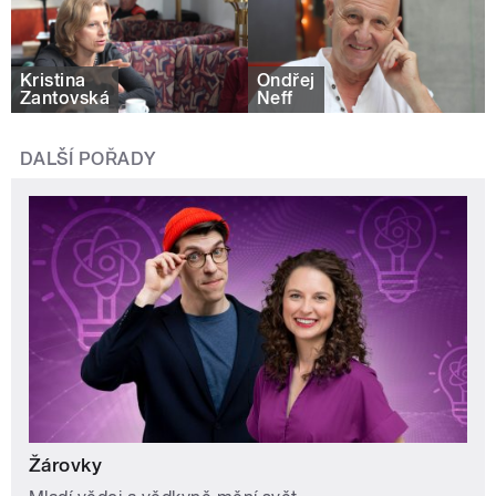
Kristina
Ondřej
Žantovská
Neff
DALŠÍ POŘADY
Žárovky