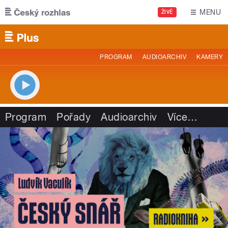
Přejít k hlavnímu obsahu
MENU
ŽIVĚ
PROGRAM
AUDIOARCHIV
KAMERY
Program
Pořady
Audioarchiv
Více
…