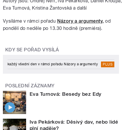
Autory jsou: Ondřej Neff, Iva Pekárková, Daniel Kroupa,
Eva Turnová, Kristina Žantovská a další
Vysíláme v rámci pořadu
Názory a argumenty,
od
pondělí do neděle po 13.30 hodině (premiéra).
KDY SE POŘAD VYSÍLÁ
každý všední den v rámci pořadu Názory a argumenty
PLUS
POSLEDNÍ ZÁZNAMY
Eva Turnová: Besedy bez Edy
Iva Pekárková: Děsivý dav, nebo lidé
plní naděje?