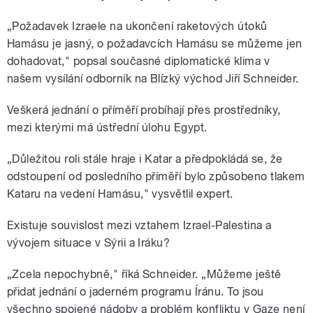
„Požadavek Izraele na ukončení raketových útoků
Hamásu je jasný, o požadavcích Hamásu se můžeme jen
dohadovat," popsal současné diplomatické klima v
našem vysílání odborník na Blízký východ Jiří Schneider.
Veškerá jednání o příměří probíhají přes prostředníky,
mezi kterými má ústřední úlohu Egypt.
„Důležitou roli stále hraje i Katar a předpokládá se, že
odstoupení od posledního příměří bylo způsobeno tlakem
Kataru na vedení Hamásu," vysvětlil expert.
Existuje souvislost mezi vztahem Izrael-Palestina a
vývojem situace v Sýrii a Iráku?
„Zcela nepochybně," říká Schneider. „Můžeme ještě
přidat jednání o jaderném programu Íránu. To jsou
všechno spojené nádoby a problém konfliktu v Gaze není