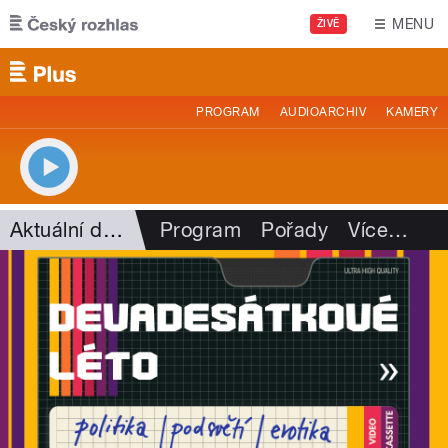
Přejít k hlavnímu obsahu
MENU
ŽIVĚ
PROGRAM
AUDIOARCHIV
KAMERY
Aktuální dění
Program
Pořady
Více
…