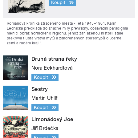
Koupit
Románová kronika ztraceného města - léta 1945–1961. Karin
Lednická předkládá do značné míry převratný, dosavadní paradigma
měnící obraz hornického regionu, jehož zahlazenou historii stále
překrývá tlustá vrstva mýtů a zakořeněných stereotypů o „černé
zemi a rudém kraji“.
Druhá strana řeky
Nora Eckhardtová
Koupit
Sestry
Martin Uhlíř
Koupit
Limonádový Joe
Jiří Brdečka
Koupit