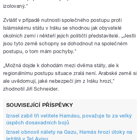
izolovaný."
Zvlášť v případě nutnosti společného postupu proti
Islámskému státu v Iráku se shodnou jak obyvatelé
okolních zemí i někteří jejich političtí představitelé. „Jestli
jsou tyto země schopny se dohodnout na společném
postupu, o tom mám pochyby."
„Možná dojde k dohodám mezi dvěma státy, ale k
regionálnímu postupu situace zralá není. Arabské země si
ale uvědomují, jaké nebezpečí jim z Iráku hrozí,"
zhodnotil Jiří Schneider.
SOUVISEJÍCÍ PŘÍSPĚVKY
Izrael zabil tři velitele Hamásu, považuje to za velký
úspěch dosavadních bojů
Izrael obnovil nálety na Gazu, Hamás hrozí útoky na
letiště v Tel Avivu