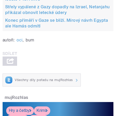
Střely vypálené z Gazy dopadly na Izrael, Netanjahu
přikázal obnovit letecké údery
Konec příměří v Gaze se blíží. Mírový návrh Egypta
ale Hamás odmítl
autoři:
oci
,
bum
Všechny díly pořadu na mujRozhlas
mujRozhlas
Hry a četby
Krimi