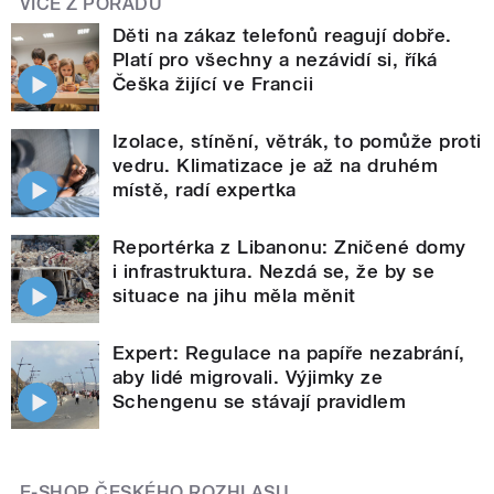
VÍCE Z POŘADU
Děti na zákaz telefonů reagují dobře.
Platí pro všechny a nezávidí si, říká
Češka žijící ve Francii
Izolace, stínění, větrák, to pomůže proti
vedru. Klimatizace je až na druhém
místě, radí expertka
Reportérka z Libanonu: Zničené domy
i infrastruktura. Nezdá se, že by se
situace na jihu měla měnit
Expert: Regulace na papíře nezabrání,
aby lidé migrovali. Výjimky ze
Schengenu se stávají pravidlem
E-SHOP ČESKÉHO ROZHLASU