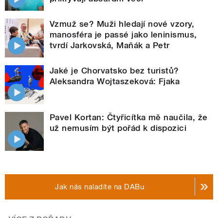
Vzmuž se? Muži hledají nové vzory,
manosféra je passé jako leninismus,
tvrdí Jarkovská, Maňák a Petr
Jaké je Chorvatsko bez turistů?
Aleksandra Wojtaszeková: Fjaka
Pavel Kortan: Čtyřicítka mě naučila, že
už nemusím být pořád k dispozici
Jak nás naladíte na DABu