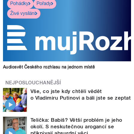
Pohádky
Pořady
Živé vysílání
Audiosvět Českého rozhlasu na jednom místě
NEJPOSLOUCHANĚJŠÍ
Vše, co jste kdy chtěli vědět
o Vladimiru Putinovi a báli jste se zeptat
Telička: Babiš? Větší problém je jeho
okolí. S neskutečnou arogancí se
přikrývají absurdní věci