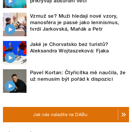
přikrývají absurdní věci
Vzmuž se? Muži hledají nové vzory,
manosféra je passé jako leninismus,
tvrdí Jarkovská, Maňák a Petr
Jaké je Chorvatsko bez turistů?
Aleksandra Wojtaszeková: Fjaka
Pavel Kortan: Čtyřicítka mě naučila, že
už nemusím být pořád k dispozici
Jak nás naladíte na DABu