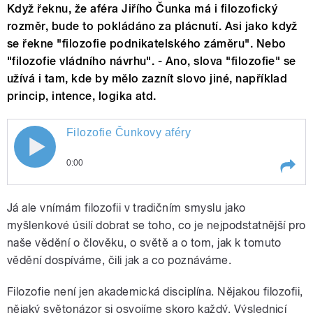
Když řeknu, že aféra Jiřího Čunka má i filozofický
rozměr, bude to pokládáno za plácnutí. Asi jako když
se řekne "filozofie podnikatelského záměru". Nebo
"filozofie vládního návrhu". - Ano, slova "filozofie" se
užívá i tam, kde by mělo zaznít slovo jiné, například
princip, intence, logika atd.
Filozofie Čunkovy aféry
0:00
Play /
Filozofie Čunkovy aféry
Já ale vnímám filozofii v tradičním smyslu jako
myšlenkové úsilí dobrat se toho, co je nejpodstatnější pro
naše vědění o člověku, o světě a o tom, jak k tomuto
vědění dospíváme, čili jak a co poznáváme.
Filozofie není jen akademická disciplína. Nějakou filozofii,
nějaký světonázor si osvojíme skoro každý. Výslednicí