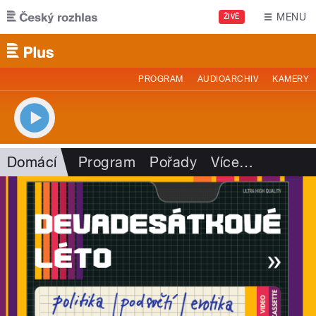
Přejít k hlavnímu obsahu
MENU
ŽIVĚ
PROGRAM
AUDIOARCHIV
KAMERY
Domácí
Program
Pořady
Více
…