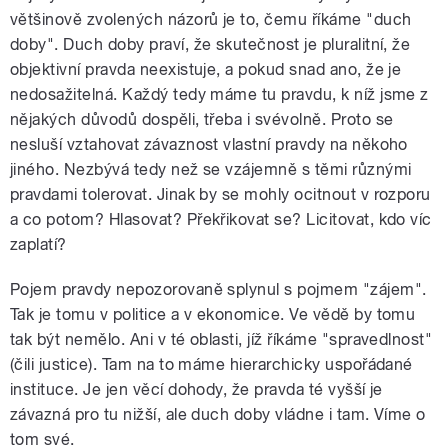
většinově zvolených názorů je to, čemu říkáme "duch
pause
doby". Duch doby praví, že skutečnost je pluralitní, že
objektivní pravda neexistuje, a pokud snad ano, že je
nedosažitelná. Každý tedy máme tu pravdu, k níž jsme z
nějakých důvodů dospěli, třeba i svévolně. Proto se
nesluší vztahovat závaznost vlastní pravdy na někoho
jiného. Nezbývá tedy než se vzájemně s těmi různými
pravdami tolerovat. Jinak by se mohly ocitnout v rozporu
a co potom? Hlasovat? Překřikovat se? Licitovat, kdo víc
zaplatí?
Pojem pravdy nepozorovaně splynul s pojmem "zájem".
Tak je tomu v politice a v ekonomice. Ve vědě by tomu
tak být nemělo. Ani v té oblasti, jíž říkáme "spravedlnost"
(čili justice). Tam na to máme hierarchicky uspořádané
instituce. Je jen věcí dohody, že pravda té vyšší je
závazná pro tu nižší, ale duch doby vládne i tam. Víme o
tom své.