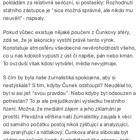
pokládám za relativně seriózní, si posteskly: Rozhodnutí
státního zástupce je "sice možná správné, ale nikdo mu
neuvěří"- napsaly.
Pokud vůbec existuje nějaké poučení z Čunkovy aféry,
zdá se, že je lakonicky vystihl právě tento výrok.
Konstatuje atmosféru všeobecné nevěrohodnosti všeho,
co u nás kdokoli vypustí z úst či napíše, pán nebo kmán.
To ovzduší však kdosi vytvářel, média nevyjímaje.
S čím by byla naše žurnalistika spokojena, aby si
nestýskala? S tím, kdyby Čunek odstoupil? Neudělal to,
byl si asi jist "svou pravdou". Nebo kdyby byl odsouzen a
potrestán? To je ale prejudikování výsledku trestního
řízení. Možná, že mediální zájem a jeho zklamání je
prostší. Převážná většina naší žurnalistiky zaujala k věci
od samého počátku postoj nikoli zjišťující a analyzující,
ale pranýřující a nátlakový. Čunkova aféra slibovala být