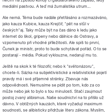
něčím na způsob koridy či gladiátorského zápasu, tedy
mediální pastvou. A teď má žurnalistika utrum...
Ale nemá. Téma bude nadále přetřásáno a rozmazáváno,
jako kauza Kubice, kauza Krejčíř, "pět na stůl v
českých"aj. Taky může být na čas dáno k ledu jako
internet do škol, gripeny nebo dálnice do Ostravy, a
vzpomenuto při vhodné příležitosti. Ale spíš to první,
Čunek je ministr, proto to bude schytávat pořád. O to se
postarají - média. Pokud vyklouzne, nedarují mu to.
Ještě na skok k té filozofii; nebo k "světonázoru",
chcete-li. Sázka na subjektivistické a relativistické pojetí
pravdy má i své příjemné stránky. Zbavuje nás
odpovědnosti. Nemusíme se pídit po tom, kdo za co
může nebo jak to bylo s tou minulostí. Stačí zaujmout
postoj zvaný alibismus. Naše soudnictví na to přišlo už
dávno. V obtížných kauzách, které vyžadují maximum
soudnosti, se alibisticky přidržuje litery zákona. Myslím,