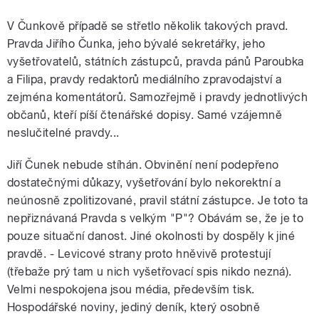
V Čunkově případě se střetlo několik takových pravd.
Pravda Jiřího Čunka, jeho bývalé sekretářky, jeho
vyšetřovatelů, státních zástupců, pravda pánů Paroubka
a Filipa, pravdy redaktorů mediálního zpravodajství a
zejména komentátorů. Samozřejmě i pravdy jednotlivých
občanů, kteří píší čtenářské dopisy. Samé vzájemně
neslučitelné pravdy...
Jiří Čunek nebude stíhán. Obvinění není podepřeno
dostatečnými důkazy, vyšetřování bylo nekorektní a
neúnosně zpolitizované, pravil státní zástupce. Je toto ta
nepřiznávaná Pravda s velkým "P"? Obávám se, že je to
pouze situační danost. Jiné okolnosti by dospěly k jiné
pravdě. - Levicové strany proto hněvivě protestují
(třebaže prý tam u nich vyšetřovací spis nikdo nezná).
Velmi nespokojena jsou média, především tisk.
Hospodářské noviny, jediný deník, který osobně