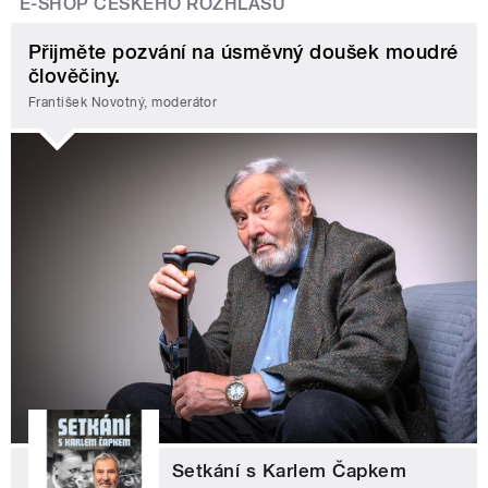
E-SHOP ČESKÉHO ROZHLASU
Přijměte pozvání na úsměvný doušek moudré
člověčiny.
František Novotný, moderátor
Setkání s Karlem Čapkem