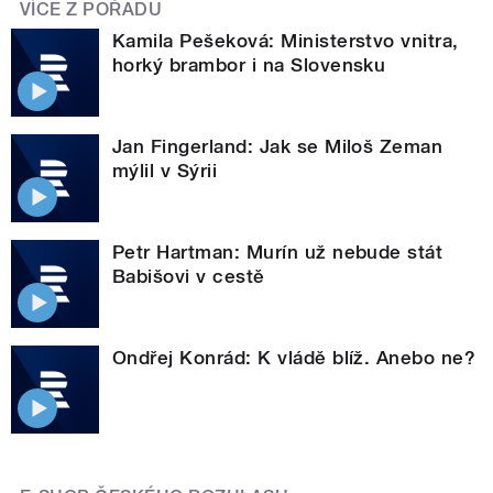
VÍCE Z POŘADU
Kamila Pešeková: Ministerstvo vnitra,
horký brambor i na Slovensku
Jan Fingerland: Jak se Miloš Zeman
mýlil v Sýrii
Petr Hartman: Murín už nebude stát
Babišovi v cestě
Ondřej Konrád: K vládě blíž. Anebo ne?