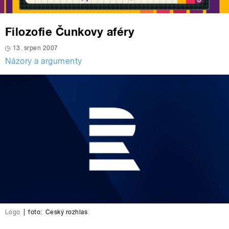
Filozofie Čunkovy aféry
13. srpen 2007
Názory a argumenty
Logo
|
foto:
Český rozhlas