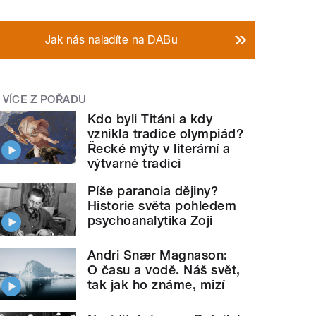
Jak nás naladíte na DABu
VÍCE Z POŘADU
Kdo byli Titáni a kdy
vznikla tradice olympiád?
Řecké mýty v literární a
výtvarné tradici
Píše paranoia dějiny?
Historie světa pohledem
psychoanalytika Zoji
Andri Snær Magnason:
O času a vodě. Náš svět,
tak jak ho známe, mizí