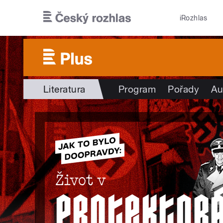
Přejít k hlavnímu obsahu
iRozhlas
Literatura
Program
Pořady
Au