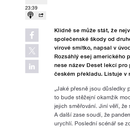
23:39
Klidně se může stát, že nejv
společenské škody od druhé 
virové smítko, napsal v úvo
Rozsáhlý esej amerického p
nese název Deset lekcí pro
českém překladu. Listuje v
„Jaké přesně jsou důsledky p
to bude stěžejní okamžik mode
jejich směřování. Jiní věří, že
A další zase soudí, že pandem
urychlí. Poslední scénář se 