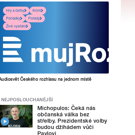
Hry a četby
Krimi
Pohádky
Pořady
Živé vysílání
Audiosvět Českého rozhlasu na jednom místě
NEJPOSLOUCHANĚJŠÍ
Michopulos: Čeká nás
občanská válka bez
střelby. Prezidentské volby
budou džihádem vůči
Pavlovi