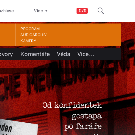
ozhlase
Více
ŽIVĚ
PROGRAM
AUDIOARCHIV
KAMERY
ovory
Komentáře
Věda
Více
…