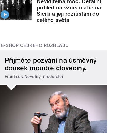
Neviditelná moc. Detailní
pohled na vznik mafie na
Sicílii a její rozrůstání do
celého světa
E-SHOP ČESKÉHO ROZHLASU
Přijměte pozvání na úsměvný
doušek moudré člověčiny.
František Novotný, moderátor