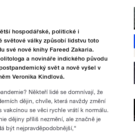
ětší hospodářské, politické i
světové války způsobí lidstvu toto
du své nové knihy Fareed Zakaria.
olitologa a novináře indického původu
 postpandemický svět a nově vyšel v
 něm Veronika Kindlová.
andemie? Někteří lidé se domnívají, že
rních dějin, chvíle, která navždy změní
 s vakcínou se věci rychle vrátí k normálu.
ie dějiny příliš nezmění, ale značně je
zdá být nejpravděpodobnější,“