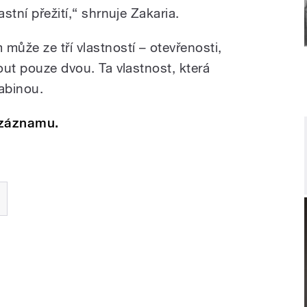
astní přežití,“ shrnuje Zakaria.
může ze tří vlastností – otevřenosti,
nout pouze dvou. Ta vlastnost, která
labinou.
ozáznamu.