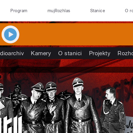
Program
mujRozhlas
Stanice
O r
dioarchiv
Kamery
O stanici
Projekty
Rozh