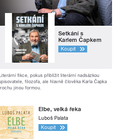
Setkání s
Karlem Čapkem
Koupit
Literární fikce, pokus přiblížit literární nadsázkou
spisovatele, filozofa, ale hlavně člověka Karla Čapka
trochu jinou formou.
Elbe, velká řeka
Luboš Palata
Koupit