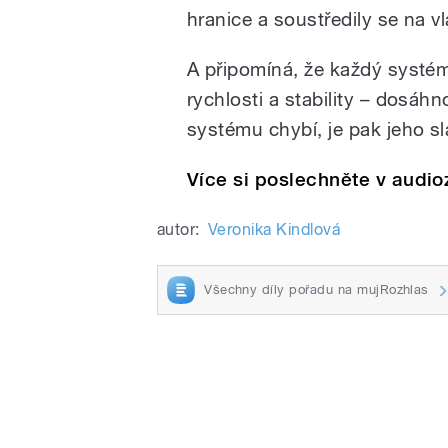
hranice a soustředily se na vl
A připomíná, že k
aždý systém 
rychlosti a stability – dosáh
systému chybí, je pak jeho s
Více si poslechněte v audi
autor:
Veronika Kindlová
Všechny díly pořadu na mujRozhlas