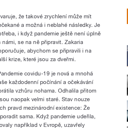
 varuje, že
takové zrychlení může mít
ečekané a možná i neblahé následky. Je
otřeba, i když pandemie ještě není úplně
a námi, se na ně připravit. Zakaria
oporučuje, abychom se připravili i na
lší krize, které jsou za dveřmi.
Pandemie covidu-19 je nová a mnohá
aše každodenní počínání a očekávání
brátila vzhůru nohama. Odhalila přitom
jsou naopak velmi staré. Stav nouze
ích pravd mezinárodní existence: Že
poradit sama. Když pandemie udeřila,
ovaly například v Evropě, uzavřely