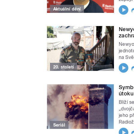
Aktuální dění
Newyo
zachrá
Newyors
jednot
na Svě
20. století
Symbo
útoku
Blíží 
„dvojč
jeho p
Radiož
Seriál