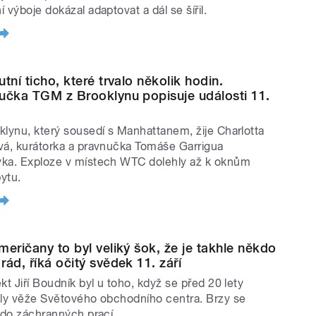
 výboje dokázal adaptovat a dál se šířil.
tní ticho, které trvalo několik hodin.
učka TGM z Brooklynu popisuje události 11.
klynu, který sousedí s Manhattanem, žije Charlotta
vá, kurátorka a pravnučka Tomáše Garrigua
ka. Exploze v místech WTC dolehly až k oknům
bytu.
meričany to byl veliký šok, že je takhle někdo
rád, říká očitý svědek 11. září
kt Jiří Boudník byl u toho, když se před 20 lety
ily věže Světového obchodního centra. Brzy se
l do záchranných prací.