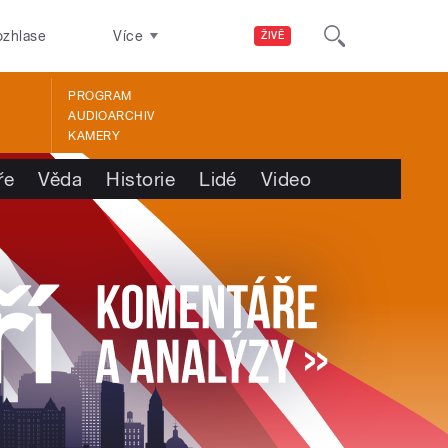
ozhlase
Více
ŽIVĚ
PROGRAM
AUDIOARCHIV
KAMERY
ře
Věda
Historie
Lidé
Video