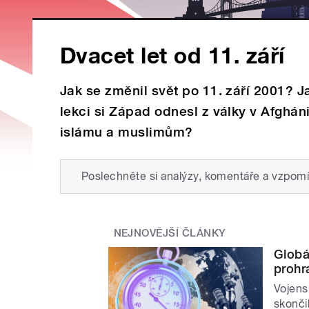
Dvacet let od 11. září
Jak se změnil svět po 11. září 2001? J
lekci si Západ odnesl z války v Afghán
islámu a muslimům?
Poslechněte si analýzy, komentáře a vzpomí
NEJNOVĚJŠÍ ČLÁNKY
Globál
prohr
Vojens
skonči