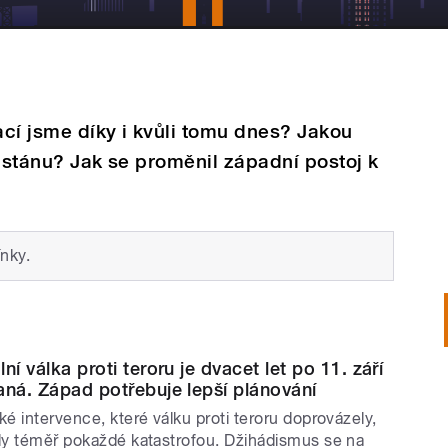
ací jsme díky i kvůli tomu dnes? Jakou
istánu? Jak se proměnil západní postoj k
nky.
ní válka proti teroru je dvacet let po 11. září
aná. Západ potřebuje lepší plánování
ké intervence, které válku proti teroru doprovázely,
ly téměř pokaždé katastrofou. Džihádismus se na