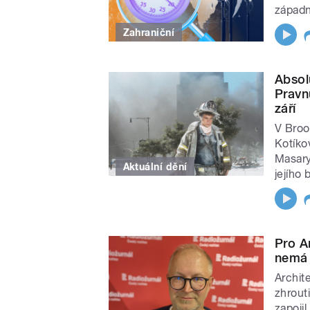
západní
Zahraniční
Absolu
Pravn
září
V Broo
Kotíko
Masary
Aktuální dění
jejího 
Pro A
nemá 
Archite
zhrout
zapoji