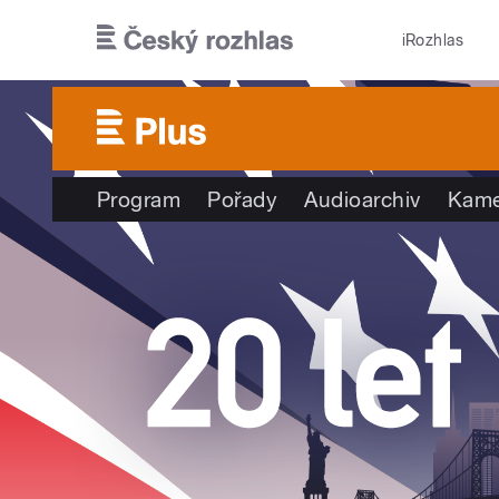
Přejít k hlavnímu obsahu
iRozhlas
Program
Pořady
Audioarchiv
Kame