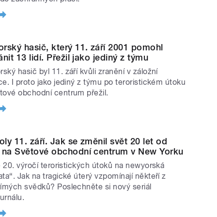
rský hasič, který 11. září 2001 pomohl
nit 13 lidí. Přežil jako jediný z týmu
ký hasič byl 11. září kvůli zranění v záložní
ce. I proto jako jediný z týmu po teroristickém útoku
tové obchodní centrum přežil.
ly 11. září. Jak se změnil svět 20 let od
 na Světové obchodní centrum v New Yorku
se 20. výročí teroristických útoků na newyorská
ata“. Jak na tragické úterý vzpomínají někteří z
římých svědků? Poslechněte si nový seriál
urnálu.