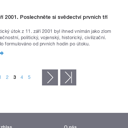
ří 2001. Poslechněte si svědectví prvních tří
stický útok z 11. září 2001 byl ihned vnímán jako zlom
čnostní, politický, vojenský, historický, civilizační.
lo formulováno od prvních hodin po útoku.
1
2
3
4
5
následující ›
poslední »
zhlas
O nás