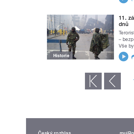
11. zá
dnů
Terori
– bezpe
Vše by
Historie
STRÁNKY
« první
‹ předchozí
Český rozhlas
mujRo