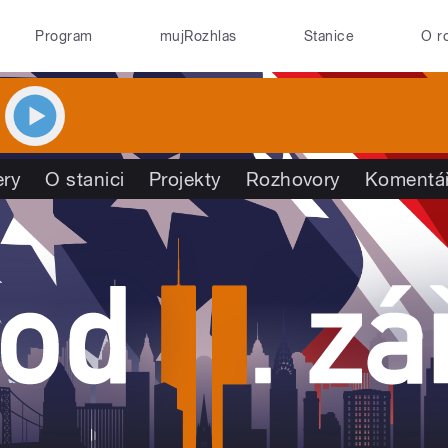
Program
mujRozhlas
Stanice
O r
ry
O stanici
Projekty
Rozhovory
Komentá